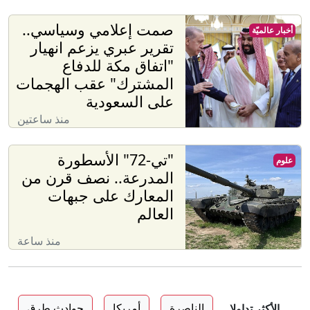
صمت إعلامي وسياسي..
أخبار عالميّة
تقرير عبري يزعم انهيار
"اتفاق مكة للدفاع
المشترك" عقب الهجمات
على السعودية
منذ ساعتين
"تي-72" الأسطورة
علوم
المدرعة.. نصف قرن من
المعارك على جبهات
العالم
منذ ساعة
الناصرة
أمريكا
حوادث طرق
الأكثر تداولا