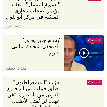
"تسوية المسار": انعقاد
مؤتمر أصحاب دعاوى
الملكية في مركز أبو تلول
منذ ساعتين
‘بسام جابر يحاور‘
أخبار محليّة
الصحفي شحادة سامي
عازم
منذ 19 دقيقة
حزب "الديمقراطيون"
أخبار محليّة
يطلق حملته في المجتمع
العربي من الناصرة: "في
عهدنا لن يُقتل الأطفال
في الشوارع"