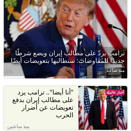
ترامب يردّ على مطالب إيران ويضع شرطًا
جديدًا للمفاوضات: سنطالبها بتعويضات أيضًا
منذ ساعة
"أنا أيضا".. ترامب يرد
أخبار عالميّة
على مطالب إيران بدفع
تعويضات عن أضرار
الحرب
منذ ساعتين