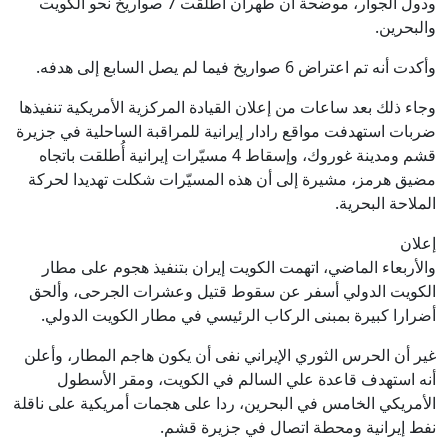
ودول الجوار، موضحة أن طهران أطلقت 7 صواريخ نحو الكويت
والبحرين.
وأكدت أنه تم اعتراض 6 صواريخ فيما لم يصل السابع إلى هدفه.
وجاء ذلك بعد ساعات من إعلان القيادة المركزية الأمريكية تنفيذها
ضربات استهدفت مواقع رادار إيرانية للمراقبة الساحلية في جزيرة
قشم ومدينة غوروك، وإسقاط 4 مسيّرات إيرانية أُطلقت باتجاه
مضيق هرمز، مشيرة إلى أن هذه المسيّرات شكلت تهديدا لحركة
الملاحة البحرية.
إعلان
والأربعاء الماضي، اتهمت الكويت إيران بتنفيذ هجوم على مطار
الكويت الدولي أسفر عن سقوط قتيل وعشرات الجرحى، وألحق
أضرارا كبيرة بمبنى الركاب الرئيسي في مطار الكويت الدولي.
غير أن الحرس الثوري الإيراني نفى أن يكون هاجم المطار، وأعلن
أنه استهدف قاعدة علي السالم في الكويت، ومقر الأسطول
الأمريكي الخامس في البحرين، ردا على هجمات أمريكية على ناقلة
نفط إيرانية ومحطة اتصال في جزيرة قشم.