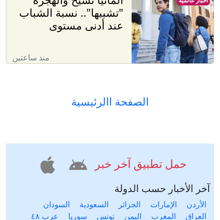
أخبار عالميّة
"تشببها".. نسبة الشباب
عند أدنى مستوى
منذ ساعتين
الصفحة االرئيسية
حمل تطبيق آخر خبر
آخر الأخبار حسب الدولة
الأردن
الإمارات
الجزائر
السعودية
السودان
العراق
المغرب
اليمن
تونس
سوريا
عرب ٤٨