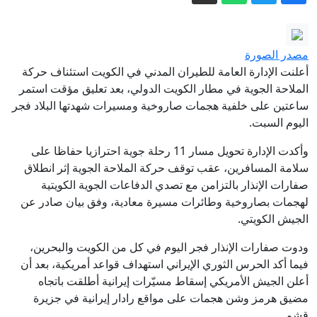
يُقتل الأطفال في الشوارع"
المتابعة تدين التحريض على الطواقم الطبية
العربية في مستشفى رمبام
يائير غولان من الناصرة: سنطالب بوزارة
مصدر الصورة
الأمن الداخلي ونخصص مليار شيكل سنويًا
أعلنت الإدارة العامة للطيران المدني في الكويت استئناف حركة
لمكافحة الجريمة
زلزال كولومبيا: هزة أرضية عنيفة بقوة 7.4
الملاحة الجوية في مطار الكويت الدولي، بعد تعليق مؤقت استمر
ساعتين على خلفية هجمات صاروخية ومسيرات شهدتها البلاد فجر
درجة تخلف أكثر من 100 قتيل
اليوم السبت.
مجلس السلام: خطة غزة لا تزال سارية
وأكدت الإدارة تحويل مسار 11 رحلة جوية احترازيا حفاظا على
رغم موقف نتنياهو
سلامة المسافرين، عقب توقف حركة الملاحة الجوية إثر انطلاق
ألمانيا تعيد آلاف من طالبي اللجوء إلى
صفارات الإنذار بالتزامن مع تصدي الدفاعات الجوية الكويتية
إيطاليا واليونان
لهجمات بصاروخية وطائرات مسيرة معادية، وفق بيان صادر عن
إصابة 3 أشخاص بجراح متفاوتة إثر حادث
الجيش الكويتي.
طرق قرب تل السبع
ودوت صفارات الإنذار فجر اليوم في كل من الكويت والبحرين،
فيما أكد الحرس الثوري الإيراني استهداف قواعد أمريكية، بعد أن
أعلن الجيش الأمريكي إسقاط مسيّرات إيرانية أطلقت باتجاه
مضيق هرمز وشن هجمات على مواقع رادار إيرانية في جزيرة
قشم.