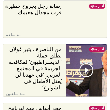
إصابة رجل بجروح خطيرة
أخبار محليّة
قرب مجدال هعيمك
منذ ساعة
من الناصرة.. يئير غولان
أخبار محليّة
يطلق حملة
‘الديمقراطيون‘ لمكافحة
الجريمة في المجتمع
العربي: ‘في عهدنا لن
يُقتل الأطفال في
الشوارع‘
منذ ساعتين
حجر أساس مهم لبرنامج
أخبار محليّة