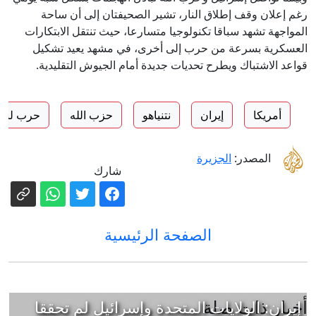
رغم إعلان وقف إطلاق النار، تشير الصحيفتان إلى أن ساحة
المواجهة تشهد سباقا تكنولوجيا متسارعا، حيث تنتقل الابتكارات
العسكرية بسرعة من حرب إلى أخرى، في مشهد يعيد تشكيل
قواعد الاشتباك ويطرح تحديات جديدة أمام الجيوش التقليدية.
أمريكا
إيران
نتنياهو
حزب الله
حرب لبنا
المصدر:
الجزيرة
شارك
الصفحة الرئيسية
أخبار ذات صلة
إيران: الولايات المتحدة وإسرائيل لم تحققا