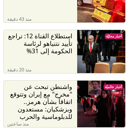
منذ 43 دقيقة
استطلاع القناة 12: تراجع
أخبار محليّة
تأييد نتنياهو لرئاسة
الحكومة إلى 31%
منذ 20 دقيقة
واشنطن تبحث عن
أخبار عالميّة
"مخرج" مع إيران وتتوقع
اتفاقاً بشأن هرمز..
وبزشكيان: مستعدون
للدبلوماسية والحرب
منذ ساعتين