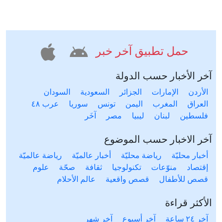
حمل تطبيق آخر خبر
آخر الأخبار حسب الدولة
الأردن
الإمارات
الجزائر
السعودية
السودان
العراق
المغرب
اليمن
تونس
سوريا
عرب ٤٨
فلسطين
لبنان
ليبيا
مصر
آخَر
آخر الاخبار حسب الموضوع
أخبار محليّة
رياضة محليّة
أخبار عالميّة
رياضة عالميّة
إقتصاد
منوّعات
تكنولوجيا
ثقافة
صحّة
علوم
قصص للأطفال
قصص واقعية
عالم الأحلام
الأكثر قراءة
آخر ٢٤ ساعة
آخر أسبوع
آخر شهر