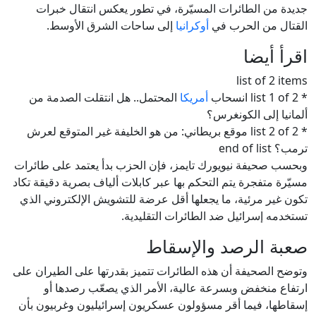
جديدة من الطائرات المسيّرة، في تطور يعكس انتقال خبرات
القتال من الحرب في
أوكرانيا
إلى ساحات الشرق الأوسط.
اقرأ أيضا
list of 2 items
* list 1 of 2 انسحاب
أمريكا
المحتمل.. هل انتقلت الصدمة من
ألمانيا إلى الكونغرس؟
* list 2 of 2 موقع بريطاني: من هو الخليفة غير المتوقع لعرش
ترمب؟ end of list
وبحسب صحيفة نيويورك تايمز، فإن الحزب بدأ يعتمد على طائرات
مسيّرة متفجرة يتم التحكم بها عبر كابلات ألياف بصرية دقيقة تكاد
تكون غير مرئية، ما يجعلها أقل عرضة للتشويش الإلكتروني الذي
تستخدمه إسرائيل ضد الطائرات التقليدية.
صعبة الرصد والإسقاط
وتوضح الصحيفة أن هذه الطائرات تتميز بقدرتها على الطيران على
ارتفاع منخفض وبسرعة عالية، الأمر الذي يصعّب رصدها أو
إسقاطها، فيما أقر مسؤولون عسكريون إسرائيليون وغربيون بأن