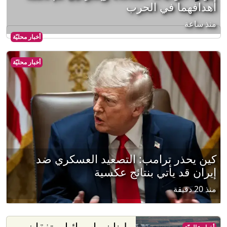
أهدافهما في الحرب
منذ ساعة
أخبار محليّة
أخبار محليّة
كين يحذر ترامب: التصعيد العسكري ضد
إيران قد يأتي بنتائج عكسية
منذ 20 دقيقة
لبنان وإسرائيل يتفقان