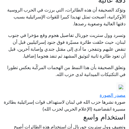
وتؤكد الصحيفة أن هذه الطائرات، التي برزت في الحرب الروسية
الأوكرانية، أصبحت تمثل تهديدا كبيرا للقوات الإسرائيلية بسبب
دقتها العالية وصعوبة رصدها.
وتسرد وول ستريت جورنال تفاصيل هجوم وقع مؤخرا في جنوب
لبنان، حيث حلقت طائرة مسيّرة فوق جنود إسرائيليين قبل أن
تنقض عليهم وتنفجر، ما أدى إلى مقتل جندي وإصابة آخرين، قبل
أن تعود طائرة ثانية لتوثيق المشهد ثم تنفذ هجوما إضافيا.
وتعلق الصحيفة بأن هذا النمط من الهجمات المركّبة يعكس تطورا
في التكتيكات الميدانية لدى حزب الله.
مصدر الصورة
صورة نشرها حزب الله في لبنان لاستهداف قوات إسرائيلية بطائرة
مسيرة انقضاضية (الإعلام الحربي لحزب الله)
استخدام واسع
وتضيف وول ستريت جورنال أن استخدام هذه الطائرات أصبح