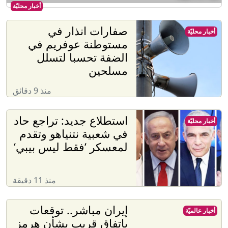
أخبار محليّة
صفارات انذار في
أخبار محليّة
مستوطنة عوفريم في
الضفة تحسبا لتسلل
مسلحين
منذ 9 دقائق
استطلاع جديد: تراجع حاد
أخبار محليّة
في شعبية نتنياهو وتقدم
لمعسكر ‘فقط ليس بيبي‘
منذ 11 دقيقة
إيران مباشر.. توقعات
أخبار عالميّة
باتفاق قريب بشأن هرمز