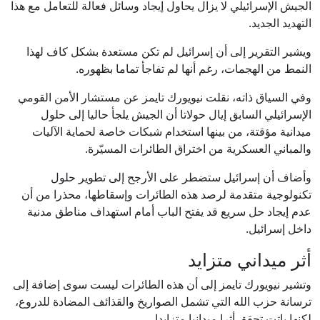
الجيش الإسرائيلي لا يزال يحاول إيجاد وسائل فعالة للتعامل مع هذا
التهديد الجديد.
ويشير التقرير إلى أن إسرائيل لم تكن مستعدة بشكل كاف لهذا
النمط من الهجمات، رغم أنها لم تفاجأ تماما بظهوره.
وفي السياق ذاته، نقلت نيويورك تايمز عن مستشار الأمن القومي
الإسرائيلي السابق إيال حولاتا أن الجيش يلجأ حاليا إلى حلول
ميدانية مؤقتة، من بينها استخدام شبكات خاصة لحماية الآليات
والمباني العسكرية من اختراق الطائرات المسيّرة.
وأضاف أن إسرائيل ستضطر على الأرجح إلى تطوير حلول
تكنولوجية متقدمة لرصد هذه الطائرات وإسقاطها، محذرا من أن
عدم إيجاد حل سريع قد يفتح الباب أمام استهداف مناطق مدنية
داخل إسرائيل.
أثر ميداني متزايد
وتشير نيويورك تايمز إلى أن هذه الطائرات ليست سوى إضافة إلى
ترسانة حزب الله التي تشمل الصواريخ والقذائف المضادة للدروع،
لكنها باتت تحقق أثرا ميدانيا متزايدا.