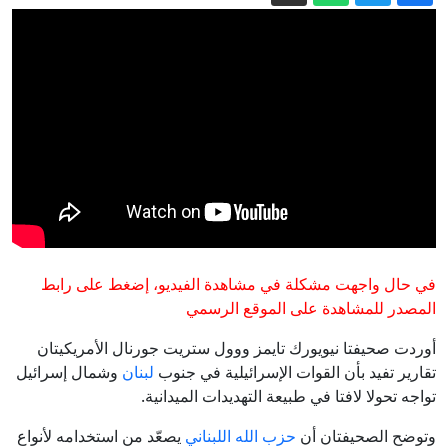
موسكو تصعد هجماتها على العاصمة
الأوكرانية وتقصف مؤسسة تصنع الرؤوس
الحربية
تعيين الدكتور مصطفى خلايلة نائبًا لمدير
قسم التأهيل في مستشفى العفولة
البنتاغون تنشر الدفعة الخامسة من ملفات
الأجسام الطائرة المجهولة
واشنطن تبحث عن "مخرج" مع إيران
وتتوقع اتفاقاً بشأن هرمز.. وبزشكيان:
مستعدون للدبلوماسية والحرب
توقيف شاب من صور باهر بشبهة التحريض
ودعم تنظيمات معادية
في حال واجهت مشكلة في مشاهدة الفيديو، إضغط على رابط
الأوضاع في الضفة الغربية تدفع المسيحيين
المصدر للمشاهدة على الموقع الرسمي
نحو الهجرة وتهدد وجودهم
أوردت صحيفتا نيويورك تايمز ووول ستريت جورنال الأمريكيتان
تقارير تفيد بأن القوات الإسرائيلية في جنوب
لبنان
وشمال إسرائيل
تواجه تحولا لافتا في طبيعة التهديدات الميدانية.
وتوضح الصحيفتان أن
حزب الله اللبناني
يصعّد من استخدامه لأنواع