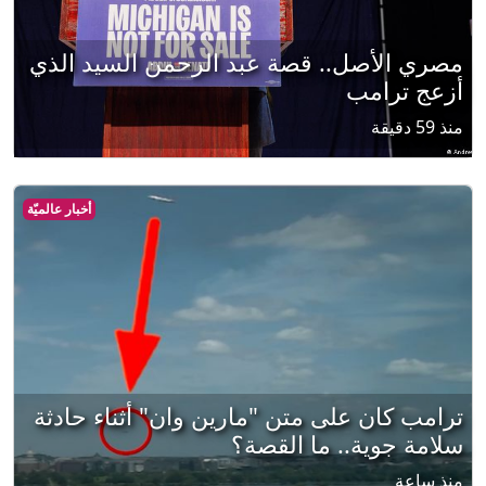
مصري الأصل.. قصة عبد الرحمن السيد الذي
أزعج ترامب
منذ 59 دقيقة
أخبار عالميّة
ترامب كان على متن "مارين وان" أثناء حادثة
سلامة جوية.. ما القصة؟
منذ ساعة