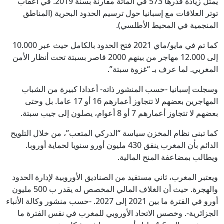
يمثل زيادة قدرها 573 في المائة مقارنة بسنة 2019. في أعقاب
توتر العلاقات مع إسبانيا حول ترسيم الحدود البحرية (المناطق
المنجمية في المحيط الأطلسي).
كما تم في مايو/ماي 2021 فتح الحدود بالكامل حيث عبر 10.000
إلى 12.000 مهاجر من بينهم 2000 قاصر بسبتة تحت أنظار الأمن
المغربي. لما عرف بـ “غزوة سبتة”.
وسجلت إسبانيا -حسب المنشور ذاته- أعدادا كبيرة من الشباب
المهاجرين بعضهم لا تتجاوز أعمارهم 16 أو 17 عاما. بل وحتى
بعضهم لا تتجاوز أعمارهم 7 أو 8 أعوام، يصلون إلى جيب سبتة.
كما تبنى نظام المخزن سياسة “الدركي المتعب”، من خلال التلويح
الدائم بأن المغرب ينفق 430 مليون أورو سنويا لحماية أوروبا.
ويطالب بمضاعفة المنح المالية.
ويعتبر المغرب، ثاني مستفيد من الصناديق الأوروبية لإدارة الحدود
والهجرة. حيث أن الغلاف المالي المخصص له يقدر ب 500 مليون
أورو في الفترة ما بين 2021 إلى 2027. -حسب منشور وكالة الأنباء
الجزائرية-. وخصس الاتحاد الأوروبي للمغرب في نفس الفترة ما