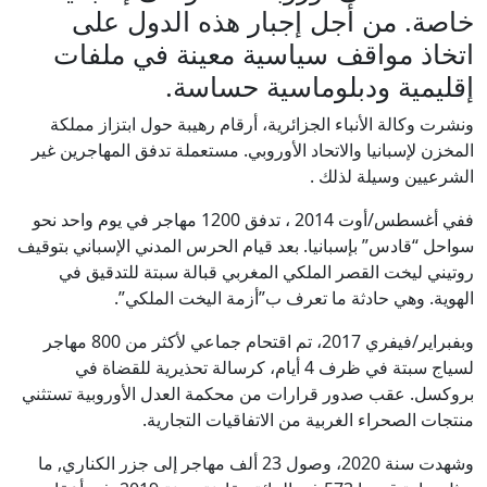
خاصة. من أجل إجبار هذه الدول على
اتخاذ مواقف سياسية معينة في ملفات
إقليمية ودبلوماسية حساسة.
ونشرت وكالة الأنباء الجزائرية، أرقام رهيبة حول ابتزاز مملكة
المخزن لإسبانيا والاتحاد الأوروبي. مستعملة تدفق المهاجرين غير
الشرعيين وسيلة لذلك .
ففي أغسطس/أوت 2014 ، تدفق 1200 مهاجر في يوم واحد نحو
سواحل “قادس” بإسبانيا. بعد قيام الحرس المدني الإسباني بتوقيف
روتيني ليخت القصر الملكي المغربي قبالة سبتة للتدقيق في
الهوية. وهي حادثة ما تعرف ب”أزمة اليخت الملكي”.
وبفبراير/فيفري 2017، تم اقتحام جماعي لأكثر من 800 مهاجر
لسياج سبتة في ظرف 4 أيام، كرسالة تحذيرية للقضاة في
بروكسل. عقب صدور قرارات من محكمة العدل الأوروبية تستثني
منتجات الصحراء الغربية من الاتفاقيات التجارية.
وشهدت سنة 2020، وصول 23 ألف مهاجر إلى جزر الكناري, ما