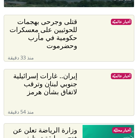
قتلى وجرحى بهجمات
أخبار عالميّة
للحوثيين على معسكرات
حكومية في مأرب
وحضرموت
منذ 33 دقيقة
إيران.. غارات إسرائيلية
أخبار عالميّة
جنوبي لبنان وترقب
لاتفاق بشأن هرمز
منذ 54 دقيقة
وزارة الرياضة تعلن عن
أخبار محليّة
فتح مسابقة توظيف