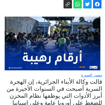
موشيه فيغلين: إما التهجير أو الموت عطشا
لجميع سكان غزة
في أوكرانيا... رجال عصابات كولومبيون
يسعون لاكتساب خبرات المسيرات
هل تراجع ترامب عن ضرب إيران لنقص
الذخيرة وصواريخ ثاد؟
السعودية تعيّن قائدا للتحالف البحري وتعلن
انضمام دول جديدة
وزارة التربية تعلن نتائج مسابقة توظيف
الأساتذة 2025.. نشر القوائم ابتداءً من اليوم
عبر المنصة الرقمية
مصدر الصورة
قالت وكالة الأبناء الجزائرية، إن الهجرة
السرية أصبحت في السنوات الأخيرة من
أبرز الأدوات التي يوظفها نظام المخزن
للضغط على أوروبا عامة وعلى إسبانيا