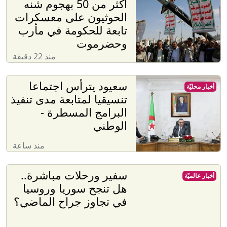
أكثر من 50 بهجوم شنه
الحوثيون على معسكرات
تابعة للحكومة في مأرب
وحضرموت
منذ 22 دقيقة
سعيود يترأس اجتماعا
أخبار محليّة
تنسيقيا لمتابعة مدى تنفيذ
البرامج المسطرة -
الوطني
منذ ساعة
سفير ورحلات مباشرة..
أخبار عالميّة
هل تنجح سوريا وروسيا
في تجاوز جراح الماضي؟