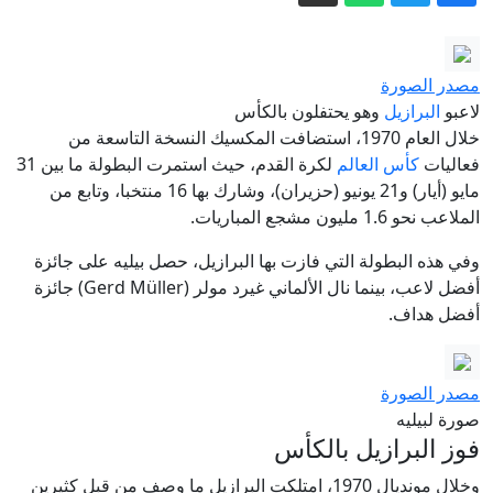
بين لقطة الشيباني ومنع الأسد عام 2017..
مقارنات حميميم تتصدر المنصات
آسيا تغيّر قواعد الدفاع عن عملاتها..
مصدر الصورة
الاحتياطيات لم تعد السلاح الوحيد
لاعبو
البرازيل
وهو يحتفلون بالكأس
واشنطن تشدد الحصار البحري على إيران
خلال العام 1970، استضافت المكسيك النسخة التاسعة من
فعاليات
كأس العالم
لكرة القدم، حيث استمرت البطولة ما بين 31
وتغيّر مسار عشرات السفن
مايو (أيار) و21 يونيو (حزيران)، وشارك بها 16 منتخبا، وتابع من
أثناء وجود ترمب.. اعتراض طائرتين اقتربتا
الملاعب نحو 1.6 مليون مشجع المباريات.
من نادي الغولف
وفي هذه البطولة التي فازت بها البرازيل، حصل بيليه على جائزة
‏«الشؤون الإسلامية والأوقاف والزكاة»
أفضل لاعب، بينما نال الألماني غيرد مولر (Gerd Müller) جائزة
تعلن عن موعد التسجيل لموسم الحج
أفضل هداف.
القادم
إيران.. ترمب يفضل التعامل “بهدوء” مع
طهران وخامنئي يلتقي بزشكيان
مصدر الصورة
صورة لبيليه
فوز البرازيل بالكأس
وخلال مونديال 1970، امتلكت البرازيل ما وصف من قبل كثيرين