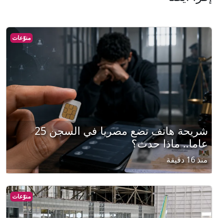
منوّعات
شريحة هاتف تضع مصريا في السجن 25
عاما.. ماذا حدث؟
منذ 16 دقيقة
منوّعات