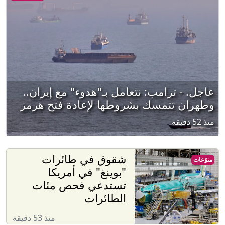
عاجل. - ترامب: نتعامل بـ"هدوء" مع إيران..
وطهران تتمسك بشروطها لإعادة فتح هرمز
منذ 52 دقيقة
شقوق في طائرات
منوّعات
"بوينغ" في أمريكا
تستدعي فحص مئات
الطائرات
منذ 53 دقيقة