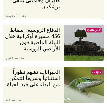
طهران وخامنئي يلتقي
بزشكيان
منذ 11 دقيقة
الدفاع الروسية: إسقاط
أخبار عالميّة
456 مسيرة أوكرانية خلال
الليلة الماضية فوق
الأراضي الروسية
منذ ساعتين
الحيوانات تشهد تطوراً
منوّعات
استثنائياً وسريعاً لتتمكن
من البقاء على قيد الحياة
منذ ساعة