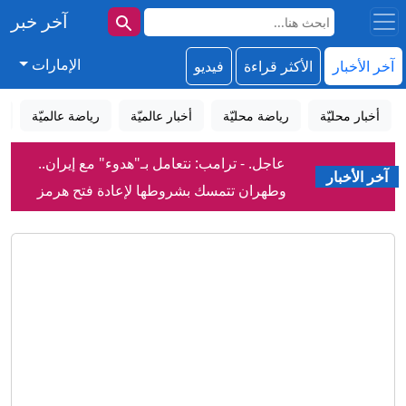
آخر خبر
الإمارات
آخر الأخبار
الأكثر قراءة
فيديو
أخبار محليّة
رياضة محليّة
أخبار عالميّة
رياضة عالميّة
إ
عاجل. - ترامب: نتعامل بـ"هدوء" مع إيران..
آخر الأخبار
وطهران تتمسك بشروطها لإعادة فتح هرمز
شقوق في طائرات "بوينغ" في أمريكا
تستدعي فحص مئات الطائرات
الإمارات تتضامن مع النيجر وتُعزّي في
ضحايا حادث تصادم حافلتين
«مكتب المؤسس» يصدر 7 قيم محورية من
إرث زايد
"سنتكوم": استمرار انتشار أكثر من 20