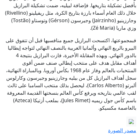
بأفضل تشكيلة بتاريخها. فإضافة لبيليه، ضمت تشكيلة البرازيل
خلال ذلك العام أسماء بارزة بتاريخ الكرة، مثل ريفيلينو (Rivellino)
وجارزينيو (Jairzinho) وجيرسون (Gérson) وتوستاو (Tostão)
وزي ماريا (Zé Maria).
فبمجموعتها، اكتسحت البرازيل جميع منافسيها قبل أن تتفوق على
البيرو بالربع النهائي وألمانيا الغربية بالنصف النهائي لتواجه إيطاليا
بالدور النهائي. وبهذه المقابلة الأخيرة، فازت البرازيل بنتيجة 4
أهداف مقابل هدف على منتخب إيطالي صنف ضمن أقوى
المنتخبات بالعالم وفاز عام 1968 بكأس أوروبا. وبالمباراة النهائية،
سجل أهداف البرازيل كل من بيليه وجارزينيو وجيرسون وكارلوس
ألبرتو (Carlos Alberto)، ليحصل بذلك منتخب السامبا على ثالث
لقب عالمي بتاريخه ويرفع كأس العالم بنسختها القديمة المعروفة
باسم كأس جول ريميه (Jules Rimet)، بملعب أزتيكا (Azteca)
بالعاصمة مكسيكو.
مصدر الصورة