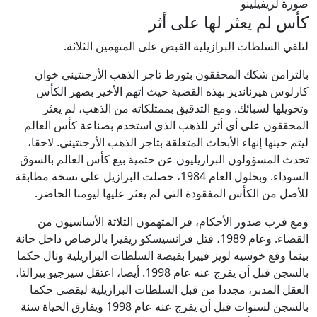
صورة لريفيلينو
كأس لم يعثر لها على أثر
لتلقي السلطات البرازيلية القبض على المتهمين الثلاثة.
بالتزامن شكك المحققون بتورط تاجر الذهب الأرجنتيني خوان
كارلوس هيرنانديز بهذه القضية حيث اتهم الأخير بصهر الكأس
وتحويلها لسبائك. ومع التدقيق بممتلكاته من الذهب، لم يعثر
المحققون على أي أثر للذهب الذي استخدم بصناعة كأس العالم
ليتم حينها إنهاء الأبحاث المتعلقة بتاجر الذهب الأرجنتيني. لاحقا،
تحدث المسؤولون البرازيليون عن حتمية بيع كأس العالم بالسوق
السوداء. وبحلول العام 1984، حصلت البرازيل على نسخة مطابقة
للأصل من الكأس المفقودة التي لم يعثر عليها ليومنا الحاضر.
ومع قرب صدور الأحكام، فر المتهمون الثلاثة الأساسيون من
القضاء. وعام 1989، قتل فرانسيسكو ريفيرا بالرصاص داخل حانة
بينما وقع خوسيه لويز فييرا بقبضة السلطات البرازيلية ونال حكما
بالسجن قبل أن يفرج عنه عام 1998. أيضا، اعتقل سيرجيو بيرالتا،
العقل المدبر، مجددا من قبل السلطات البرازيلية ليقضي حكما
بالسجن لسنوات قبل أن يفرج عنه عام 1998 ويفارق الحياة سنة