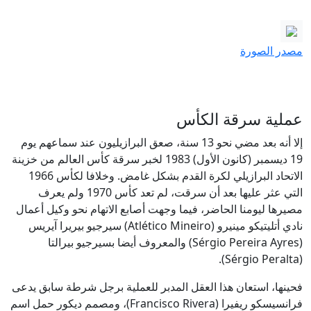
مصدر الصورة
عملية سرقة الكأس
إلا أنه بعد مضي نحو 13 سنة، صعق البرازيليون عند سماعهم يوم
19 ديسمبر (كانون الأول) 1983 لخبر سرقة كأس العالم من خزينة
الاتحاد البرازيلي لكرة القدم بشكل غامض. وخلافا لكأس 1966
التي عثر عليها بعد أن سرقت، لم تعد كأس 1970 ولم يعرف
مصيرها ليومنا الحاضر، فيما وجهت أصابع الاتهام نحو وكيل أعمال
نادي أتليتيكو مينيرو (Atlético Mineiro) سيرجيو بيريرا آيريس
(Sérgio Pereira Ayres) والمعروف أيضا بسيرجيو بيرالتا
(Sérgio Peralta).
فحينها، استعان هذا العقل المدبر للعملية برجل شرطة سابق يدعى
فرانسيسكو ريفيرا (Francisco Rivera)، ومصمم ديكور حمل اسم