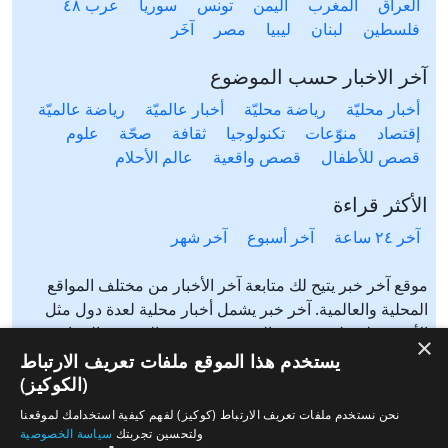
العراق
المغرب
اليمن
تونس
سوريا
عرب ٤٨
فلسطين
لبنان
ليبيا
مصر
آخَر
آخر الاخبار حسب الموضوع
أخبار محليّة
رياضة محليّة
أخبار عالميّة
رياضة عالميّة
إقتصاد
منوّعات
تكنولوجيا
ثقافة
صحّة
علوم
قصص للأطفال
قصص واقعية
عالم الأحلام
الأكثر قراءة
آخر ٢٤ ساعة
آخر أسبوع
آخر شهر
موقع آخر خبر يتيح لك متابعة آخر الأخبار من مختلف المواقع
المحلية والعالمية. آخر خبر يشمل أخبار محلية لعدة دول مثل
الأردن، فلسطين، مصر، السعودية، تونس، المغرب، الجزائر،
×
عرب ٤٨، لبنان، العراق، اليمن وغيرها آخر خبر يتيح متابعة أخبار
يستخدم هذا الموقع ملفات تعريف الارتباط
من شتى المواضيع مثل: أخبار محلية، أخبار عالمية، رياضة،
(الكوكيز)
إقتصاد، ثقافة، منوعات وغيرها تابع الأخبار المحلية والعالمية من
نحن نستخدم ملفات تعريف الارتباط (كوكيز) لفهم كيفية استخدامك لموقعنا
مختلف المواقع الإخبارية: الجزيرة، العربية، بي بي سي، سي ان
ولتحسين تجربتك
سياسة الخصوصية