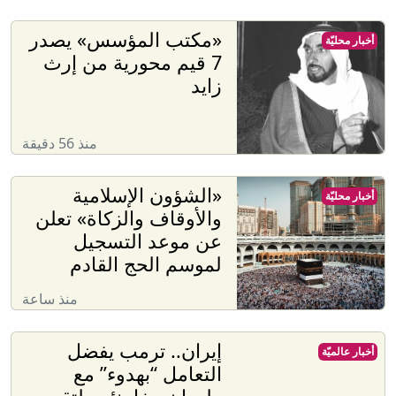
«مكتب المؤسس» يصدر
أخبار محليّة
7 قيم محورية من إرث
زايد
منذ 56 دقيقة
‏«الشؤون الإسلامية
أخبار محليّة
والأوقاف والزكاة» تعلن
عن موعد التسجيل
لموسم الحج القادم
منذ ساعة
إيران.. ترمب يفضل
أخبار عالميّة
التعامل “بهدوء” مع