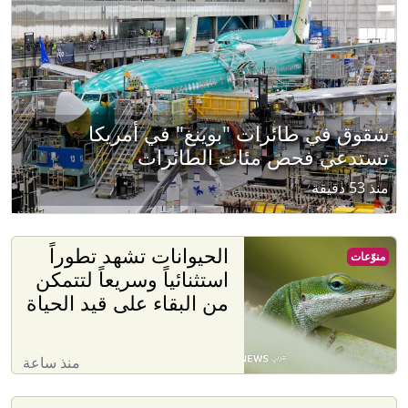
شقوق في طائرات "بوينغ" في أمريكا
تستدعي فحص مئات الطائرات
منذ 53 دقيقة
الحيوانات تشهد تطوراً
منوّعات
استثنائياً وسريعاً لتتمكن
من البقاء على قيد الحياة
منذ ساعة