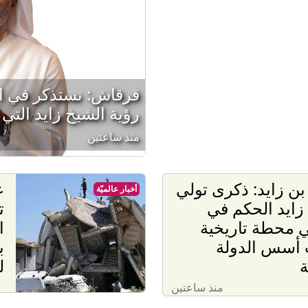
قرقاش: نستذكر في
رؤية الشيخ زايد الت
منذ ساعتين
ن زايد: ذكرى تولي
ع
أخبار عالميّة
زايد الحكم في
ت
 محطة تاريخية
ا
أسس الدولة
ب
ة
ل
منذ ساعتين