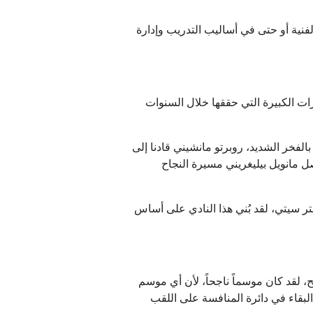
الفنية أو حتى في أساليب التدريب وإدارة
ات الكبيرة التي حققها خلال السنوات
 في عام 2008، ثم أتأمل ما تحقق خلال السنوات الـ18 الماضية، أشعر بالفخر الشديد، روبرتو مانشيني قادنا إلى
ل مانويل بيليغريني مسيرة النجاح
ر سيتي، لقد بُني هذا النادي على أساس
ح، لقد كان موسماً ناجحاً، لأن أي موسم
 البقاء في دائرة المنافسة على اللقب