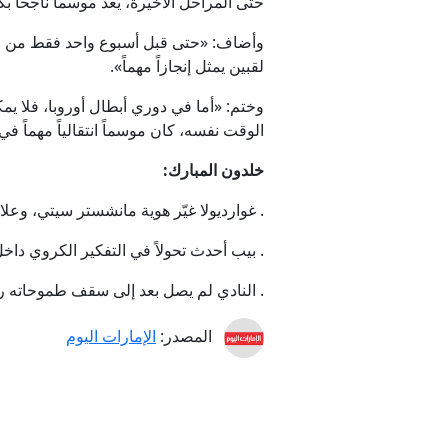
حتى المراحل الأخيرة، يعد موسماً ناجحاً ب
وأضاف: «حتى قبل أسبوع واحد فقط من النها
لقبين يمثل إنجازاً مهماً».
وختم: «أما في دوري أبطال أوروبا، فلا يمك
الوقت نفسه، كان موسماً انتقالياً مهماً ف
خلدون المبارك:
. غوارديولا غيّر هوية مانشستر سيتي، وعلا
. بيب أحدث تحولاً في التفكير الكروي داخل
. النادي لم يصل بعد إلى سقف طموحاته رغم
المصدر:
الإمارات اليوم