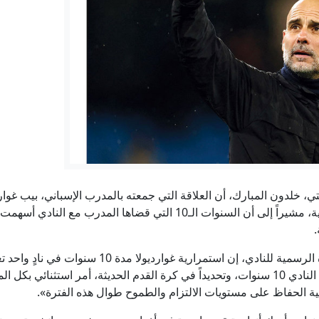
الدفاع الروسية: ضربنا سفينتين محملتين بشحنات عسكرية قبالة سو
"كأني حفرت قبري بيدي": هل يغيّر الذكاء الاصطناعي مصير آلاف العا
مسرح صدام الإمبراطوريات.. حرب منسية لكنها تهدد البشر شرقا
‏"تحيتهم... سلام".. عنوان خطبة الجمعة في مساجد الدولة غد
ب يتحدث عن تقدم المحادثات مع إيران.. الجيش الإسرائيلي يعترف بس
 خلدون المبارك، أن العلاقة التي جمعته بالمدرب الإسباني، بيب غوا
العمل الاحترافي لتتحول إلى صداقة حقيقية، مشيراً إلى أن السنوات الـ10
إيران.. اتفاق وشيك بشأن هرمز ومقتل جنديين إسرائيليين بجنوب
.
وقال المبارك، خلال لقاء مصور بثته القناة الرسمية للناد
مضيفاً: «بالنسبة لنا، فإن بقاء المدرب في النادي 10 سنوات، وتحديداً في كرة القدم الحديثة، أ
ة الحفاظ على مستويات الالتزام والطموح طوال هذه الفترة».