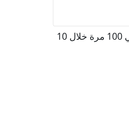
"
يرة دمياط
المبارك: غوارديولا فكّر في الاستقالة من مانشستر سيتي 100 مرة خلال 10
 من غزة
ت المتحدة؟
 واشنطن والناتو