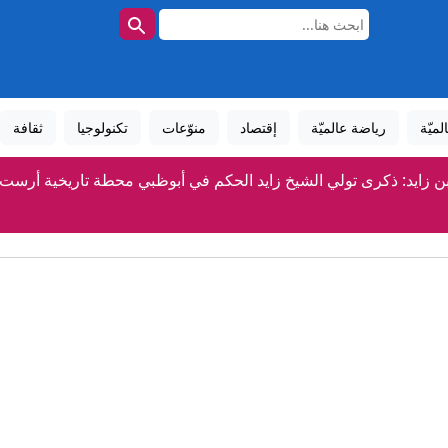
لميّة
رياضة عالميّة
إقتصاد
منوّعات
تكنولوجيا
ثقافة
ن زايد: ذكرى تولي الشيخ زايد الحكم في أبوظبي محطة تاريخية أرست 
رقاش: نستذكر في السادس من أغسطس رؤية الشيخ زايد التي أرست 
إيران: سماع دوي انفجارين في هرمز، طهران ومسقط تقتربان من اتف
بعد تقارير عن تراجع المخزون.. ترامب: نمتلك "كميات هائلة" من 
عبدالرحمن السيد يرد على هجمات ترامب عبر CNN: "الرجل لا يستطيع التركيز"