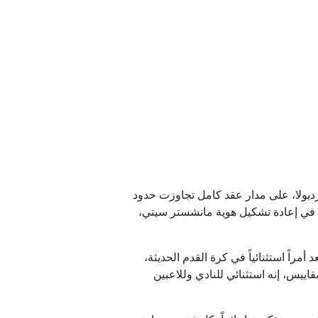
احل أوديسا
ملين فعلاً؟
 وغربا
اً
قوط قتيلين في جنوب لبنان
رديولا، على مدار عقد كامل تجاوزت حدود
 التي قضاها المدرب مع النادي أسهمت في إعادة تشكيل هوية مانشستر سيتي،
 لبنان
ي، إن استمرارية غوارديولا مدة 10 سنوات في نادٍ واحد تعد أمراً استثنائياً في كرة القدم الحديثة،
مر استثنائي بكل المقاييس، إنه استثنائي للنادي وللاعبين