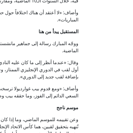
فيه، خلال السنوات الـ10 الماضية، ومقارنة شكل اللعبة اليوم بما كانت عليه قبل عقد من الزمن».
وأضاف: «لا أعتقد أن هناك اختلافاً حول حج
المباريات».
المستقبل يبدأ من هنا
ووجّه المبارك رسالة إلى جماهير مانشستر
الماضية.
أول لقب في الدوري الإنجليزي الممتاز، وح
بإضافة لقب جديد إلى الدوري».
وأضاف: «ومع قدوم بيب غوارديولا ترسخت ث
السعي الدائم إلى الفوز، وما حققه بيب وض
موسم ناجح
وعن تقييمه للموسم الماضي، وما إذا كان نا
تُنهيه بتحقيق لقبين، هما كأس الاتحاد الإ