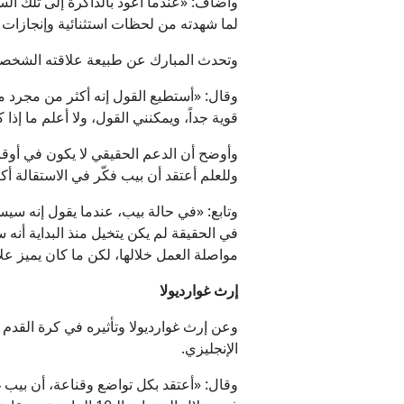
وأضاف: «عندما أعود بالذاكرة إلى تلك ا
لما شهدته من لحظات استثنائية وإنجازات ل
وتحدث المبارك عن طبيعة علاقته الشخصية ب
وقال: «أستطيع القول إنه أكثر من مجرد 
قوية جداً، ويمكنني القول، ولا أعلم ما إذ
وأوضح أن الدعم الحقيقي لا يكون في أوقات
وللعلم أعتقد أن بيب فكّر في الاستقالة أكثر من 100 مرة خلال السنوات الـ10 الماضية، وهنا تتبادر إلى ذهني قصة (الراعي الكذاب) الت
وتابع: «في حالة بيب، عندما يقول إنه سيس
في الحقيقة لم يكن يتخيل منذ البداية أنه
مواصلة العمل خلالها، لكن ما كان يميز عل
إرث غوارديولا
وعن إرث غوارديولا وتأثيره في كرة القدم ا
الإنجليزي.
وقال: «أعتقد بكل تواضع وقناعة، أن بيب غي