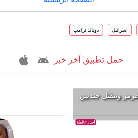
اسرائيل
دونالد ترامب
حمل تطبيق آخر خبر
هرمز ومقتل جنديين
أخبار عالميّة