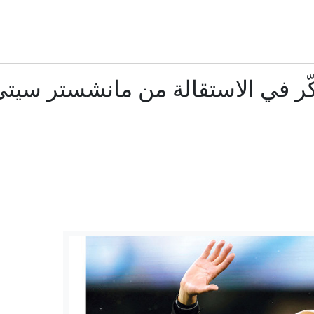
وسائل وآليات الاحتجاج.. من زمن "الخصيان الأقوياء" إلى "جيلZ
علاء مبارك يعلّق على التعاطف مع إيران وتصريح عراقجي بعد مس
غارة تمزق أما وجنينها وأطفال تلتهمهم النيران.. شهادات مؤلمة
مقتل جنديين إسرائيليين وإصابة 4 في جنوب لبنان
مضيق هرمز على أعتاب تسوية.. ما مطالب إيران وما شروط الولايا
خارجية الروسية: الرواية الألمانية لتفجير "السيل الشمالي" تتجاهل دور
كيف ينظر أطراف الصراع للاتفاق المرتقب بشأن هرمز؟