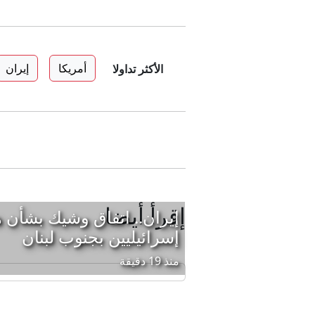
أمريكا
إيران
الأكثر تداولا
إقرأ أيضا
إيران.. اتفاق وشيك بشأن 
إسرائيليين بجنوب لبنان
منذ 19 دقيقة