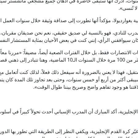
لسنوات، أدرك أنها ستبقى حاضرة في أذهان جميع مشجعي مانشستر سيتي،
ا تُنسى».
غوارديولا، مؤكداً أنها تطورت إلى صداقة وثيقة خلال سنوات العمل الط
مدرب للنادي، فهو بالنسبة لي صديق حقيقي، نعم نحن صديقان مقربان، 
ا كان سيوافقني الرأي، إنني كنت في بعض الأحيان بمثابة المستشار النف
 الانتصارات فقط، بل خلال الفترات الصعبة أيضاً، مضيفاً: «مررنا معا
ي تعرفونها جميعاً».
تقيل، فهذا لا يعني بالضرورة أنه سيفعل ذلك فعلاً، لذلك كنت أتعامل م
 سيبقى أكثر من أربع أو خمس سنوات، وحتى بعد تجاوز تلك المدة كان يتس
اقتنا هو وجود تفاهم واضح وصريح بيننا طوال الوقت».
لإنجليزية، أكد المبارك أن المدرب الإسباني أحدث تحولاً كبيراً في أسل
ّر كرة القدم الإنجليزية، ويكفي النظر إلى الطريقة التي تطور بها الدو