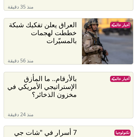
منذ 35 دقيقة
العراق يعلن تفكيك شبكة
أخبار عالميّة
خططت لهجمات
بالمسيّرات
منذ 56 دقيقة
بالأرقام.. ما المأزق
أخبار عالميّة
الإستراتيجي الأمريكي في
مخزون الذخائر؟
منذ 24 دقيقة
7 أسرار في "شات جي
تكنولوجيا