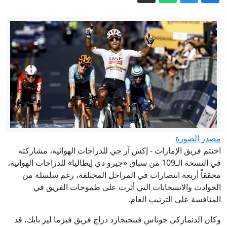
مشاورات البرهان مع قوى سودانية تقر
إسقاط عقوبة الإعدام عن قياديين
معارضين
الدفاع الروسية: إسقاط 360 طائرة مسيرة
أوكرانية خلال 12 ساعة
ألمانيا ـ إصلاح التقاعد معركة كسر عظم لا
تحتمل التأجيل
"بريطانيا أولا" نموذجا.. تغاضي الحكومة عن
هجمات المتطرفين يفاقم مخاوف
المسلمين
روسيا وأوكرانيا تلجآن لحرب الخوارزميات..
مصدر الصورة
فمن يصمد أكثر؟
اختتم فريق الإمارات - إكس آر جي للدراجات الهوائية، مشاركته
قبل العودة إلى المدارس.. 5 ملفات تتصدر
في النسخة الـ109 من سباق «جيرو دي إيطاليا» للدراجات الهوائية،
سباق الجاهزية لـ 31 أغسطس
محققاً أربعة انتصارات في المراحل المختلفة، رغم سلسلة من
الحوادث والانسحابات التي أثرت على طموحات الفريق في
المنافسة على الترتيب العام.
وكان الدنماركي جوناس فينجيجارد دراج فريق فيزما ليز بايك، قد