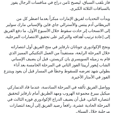
فاز بلقب السباق، ليصبح ثامن دراج في منافسات الرجال يفوز
بالسباقات الثلاثة الكبرى.
وبدأت التحديات لفريق الإمارات مبكراً بعدما اضطر كل من
البريطاني آدم ييتس والأسترالي جاي فاين والإسباني مارك سولير
إلى الانسحاب إثر حادث سقوط خلال الأسبوع الأول، ما دفع الفريق
إلى إعادة ترتيب أهدافه والتركيز على تحقيق الانتصارات المرحلية.
ونجح الإكوادوري جوناتان نارفايز في منح الفريق أول انتصاراته
خلال المرحلة الرابعة، مستفيداً من العمل التكتيكي المميز الذي
قام به زميله السويسري يان كريستن، قبل أن يضيف الإسباني
الشاب إيغور أرييتا الفوز الثاني في المرحلة الخامسة بعد أداء
بطولي شهد تعرضه للسقوط وخطأ في المسار قبل أن يعود وينتزع
الفوز في الأمتار الأخيرة.
وواصل الفريق تألقه في المرحلة السادسة، عندما قاد الدنماركي
ميكيل بييرغ مجموعة الهروب ومهد الطريق أمام نارفايز لتحقيق
انتصاره الثاني، قبل أن يضيف الدراج الإكوادوري فوزه الثالث في
المرحلة الحادية عشرة، رافعاً رصيد الفريق إلى أربعة انتصارات
مرحلية خلال السباق.