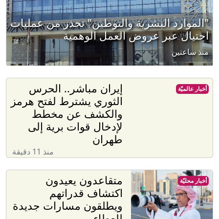
"الموارد البشرية والتوطين" تحذر من عمليات
احتيال عبر عروض العمل الوهمية
منذ ساعتين
إيران مباشر.. الحرس
أخبار عالميّة
الثوري يشترط لفتح هرمز
والكشف عن مخطط
لإدخال قوات برية إلى
طهران
منذ 11 دقيقة
متقاعدون يعيدون
أخبار محليّة
اكتشاف قدراتهم
ويطلقون مسارات جديدة
للعطاء