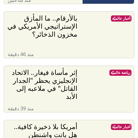
بالأرقام.. ما المأزق
أخبار عالميّة
الإستراتيجي الأمريكي في
مخزون الذخائر؟
منذ 46 دقيقة
إثر مأساة فيغار.. الاتحاد
رياضة عالميّة
الإنجليزي يحظر "الجدار
القاتل" في ملاعبه إلى
الأبد
منذ 39 دقيقة
أمريكا بلا ذخيرة كافية..
أخبار عالميّة
هل باتت واشنطن