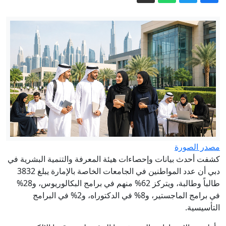
تقديرات استخبارية سرية بهجوم روسي
على الناتو.. كيف سينفذه بوتين؟
رجل يعيش داخل لوحة إعلانية.. نتفليكس
تبتكر أغرب دعاية لفيلم رعب
مشاورات البرهان مع قوى سودانية تقر
إسقاط عقوبة الإعدام عن قياديين
معارضين
فيدان: مصر قد تنضم إلى اتفاقية مكة
للدفاع المشترك
الدفاع الروسية: إسقاط 360 طائرة مسيرة
أوكرانية خلال 12 ساعة
مصدر الصورة
قبل العودة إلى المدارس.. 5 ملفات تتصدر
كشفت أحدث بيانات وإحصاءات هيئة المعرفة والتنمية البشرية في
سباق الجاهزية لـ 31 أغسطس
دبي أن عدد المواطنين في الجامعات الخاصة بالإمارة يبلغ 3832
طالباً وطالبة، ويتركز 62% منهم في برامج البكالوريوس، و28%
في برامج الماجستير، و8% في الدكتوراه، و2% في البرامج
التأسيسية.