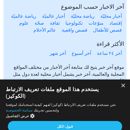
آخر الاخبار حسب الموضوع
أخبار محليّة
رياضة محليّة
أخبار عالميّة
رياضة عالميّة
إقتصاد
منوّعات
تكنولوجيا
ثقافة
صحّة
علوم
قصص للأطفال
قصص واقعية
عالم الأحلام
الأكثر قراءة
آخر ٢٤ ساعة
آخر أسبوع
آخر شهر
موقع آخر خبر يتيح لك متابعة آخر الأخبار من مختلف المواقع
المحلية والعالمية. آخر خبر يشمل أخبار محلية لعدة دول مثل
الأردن، فلسطين، مصر، السعودية، تونس، المغرب، الجزائر،
×
عرب ٤٨، لبنان، العراق، اليمن وغيرها آخر خبر يتيح متابعة أخبار
يستخدم هذا الموقع ملفات تعريف الارتباط
من شتى المواضيع مثل: أخبار محلية، أخبار عالمية، رياضة،
(الكوكيز)
إقتصاد، ثقافة، منوعات وغيرها تابع الأخبار المحلية والعالمية من
نحن نستخدم ملفات تعريف الارتباط (كوكيز) لفهم كيفية استخدامك لموقعنا
مختلف المواقع الإخبارية: الجزيرة، العربية، بي بي سي، سي ان
ولتحسين تجربتك
سياسة الخصوصية
ان، الحرة، روسيا اليوم، سكاي نيوز وغيرها
عرض التفاصيل
قبول الكل