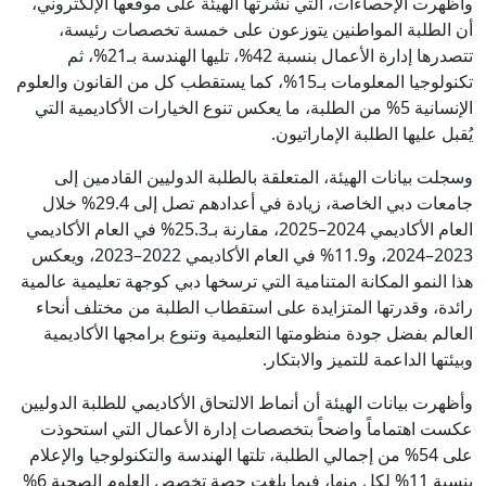
وأظهرت الإحصاءات، التي نشرتها الهيئة على موقعها الإلكتروني،
أن الطلبة المواطنين يتوزعون على خمسة تخصصات رئيسة،
تتصدرها إدارة الأعمال بنسبة 42%، تليها الهندسة بـ21%، ثم
تكنولوجيا المعلومات بـ15%، كما يستقطب كل من القانون والعلوم
الإنسانية 5% من الطلبة، ما يعكس تنوع الخيارات الأكاديمية التي
يُقبل عليها الطلبة الإماراتيون.
وسجلت بيانات الهيئة، المتعلقة بالطلبة الدوليين القادمين إلى
جامعات دبي الخاصة، زيادة في أعدادهم تصل إلى 29.4% خلال
العام الأكاديمي 2024–2025، مقارنة بـ25.3% في العام الأكاديمي
2023–2024، و11.9% في العام الأكاديمي 2022–2023، ويعكس
هذا النمو المكانة المتنامية التي ترسخها دبي كوجهة تعليمية عالمية
رائدة، وقدرتها المتزايدة على استقطاب الطلبة من مختلف أنحاء
العالم بفضل جودة منظومتها التعليمية وتنوع برامجها الأكاديمية
وبيئتها الداعمة للتميز والابتكار.
وأظهرت بيانات الهيئة أن أنماط الالتحاق الأكاديمي للطلبة الدوليين
عكست اهتماماً واضحاً بتخصصات إدارة الأعمال التي استحوذت
على 54% من إجمالي الطلبة، تلتها الهندسة والتكنولوجيا والإعلام
بنسبة 11% لكل منها، فيما بلغت حصة تخصص العلوم الصحية 6%