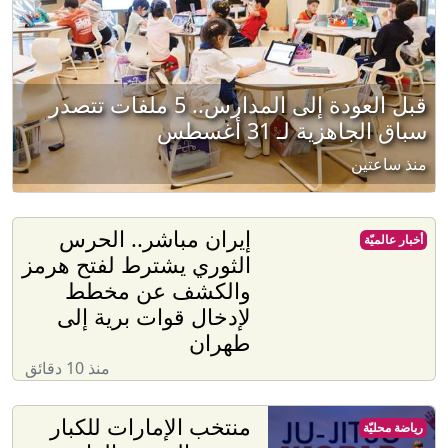
قبل العودة إلى المدارس.. 5 ملفات تتصدر
سباق الجاهزية لـ 31 أغسطس
منذ ساعتين
إيران مباشر.. الحرس
أخبار عالميّة
الثوري يشترط لفتح هرمز
والكشف عن مخطط
لإدخال قوات برية إلى
طهران
منذ 10 دقائق
منتخب الإمارات للكبار
رياضة محليّة