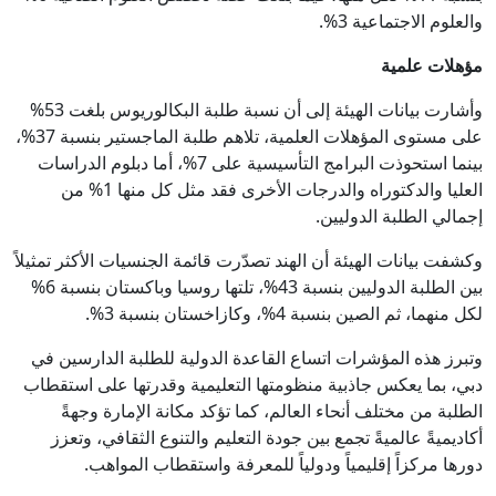
والعلوم الاجتماعية 3%.
مؤهلات علمية
وأشارت بيانات الهيئة إلى أن نسبة طلبة البكالوريوس بلغت 53%
على مستوى المؤهلات العلمية، تلاهم طلبة الماجستير بنسبة 37%،
بينما استحوذت البرامج التأسيسية على 7%، أما دبلوم الدراسات
العليا والدكتوراه والدرجات الأخرى فقد مثل كل منها 1% من
إجمالي الطلبة الدوليين.
وكشفت بيانات الهيئة أن الهند تصدّرت قائمة الجنسيات الأكثر تمثيلاً
بين الطلبة الدوليين بنسبة 43%، تلتها روسيا وباكستان بنسبة 6%
لكل منهما، ثم الصين بنسبة 4%، وكازاخستان بنسبة 3%.
وتبرز هذه المؤشرات اتساع القاعدة الدولية للطلبة الدارسين في
دبي، بما يعكس جاذبية منظومتها التعليمية وقدرتها على استقطاب
الطلبة من مختلف أنحاء العالم، كما تؤكد مكانة الإمارة وجهةً
أكاديميةً عالميةً تجمع بين جودة التعليم والتنوع الثقافي، وتعزز
دورها مركزاً إقليمياً ودولياً للمعرفة واستقطاب المواهب.