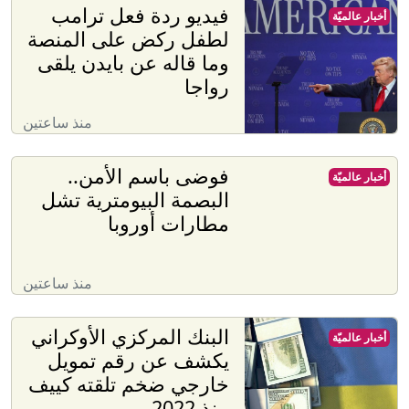
فيديو ردة فعل ترامب
أخبار عالميّة
لطفل ركض على المنصة
وما قاله عن بايدن يلقى
رواجا
منذ ساعتين
فوضى باسم الأمن..
أخبار عالميّة
البصمة البيومترية تشل
مطارات أوروبا
منذ ساعتين
البنك المركزي الأوكراني
أخبار عالميّة
يكشف عن رقم تمويل
خارجي ضخم تلقته كييف
منذ 2022