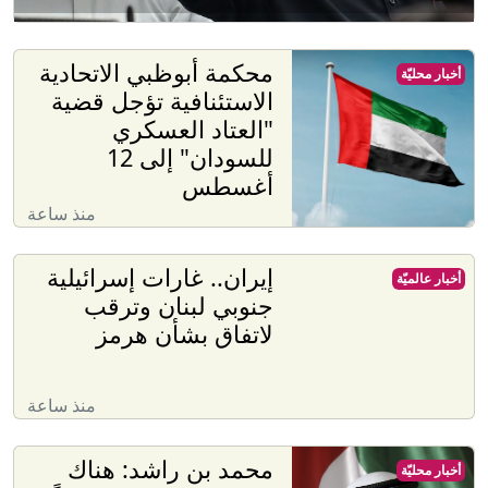
محكمة أبوظبي الاتحادية
أخبار محليّة
الاستئنافية تؤجل قضية
"العتاد العسكري
للسودان" إلى 12
أغسطس
منذ ساعة
إيران.. غارات إسرائيلية
أخبار عالميّة
جنوبي لبنان وترقب
لاتفاق بشأن هرمز
منذ ساعة
محمد بن راشد: هناك
أخبار محليّة