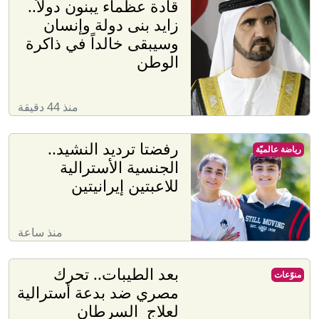
قادة عظماء يبنون دولاً..
زايد بنى دولة وإنسان
وسيبقى خالداً في ذاكرة
الوطن
منذ 44 دقيقة
رفضتا ترديد النشيد..
رياضة عالميّة
الجنسية الأسترالية
للاعبتين إيرانيتين
منذ ساعة
بعد الطيبات.. تحرك
منوّعات
مصري ضد بدعة أسترالية
لعلاج السرطان