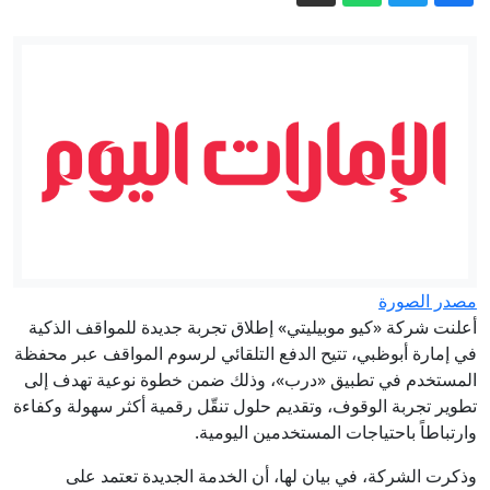
أرامكو تسجل أرباحاً قياسية: هل تستفيد
السعودية من حرب إيران؟
هجمات روسية تقتل 6 في أوكرانيا والدفاع
الجوي الروسي يسقط مئات المسيرات
"الديار": تحركات تمهد لاجتماع محتمل بين
حزب الله والقيادة السورية
فيديو ردة فعل ترامب لطفل ركض على
المنصة وما قاله عن بايدن يلقى رواجا
فوضى باسم الأمن.. البصمة البيومترية
تشل مطارات أوروبا
مصدر الصورة
أعلنت شركة «كيو موبيليتي» إطلاق تجربة جديدة للمواقف الذكية
محكمة أبوظبي الاتحادية الاستئنافية تؤجل
في إمارة أبوظبي، تتيح الدفع التلقائي لرسوم المواقف عبر محفظة
قضية "العتاد العسكري للسودان" إلى 12
المستخدم في تطبيق «درب»، وذلك ضمن خطوة نوعية تهدف إلى
أغسطس
تطوير تجربة الوقوف، وتقديم حلول تنقّل رقمية أكثر سهولة وكفاءة
وارتباطاً باحتياجات المستخدمين اليومية.
وذكرت الشركة، في بيان لها، أن الخدمة الجديدة تعتمد على