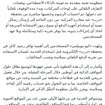
منظومة تقنية متقدمة مدعومة بالذكاء الاصطناعي، وتقنيات
التعرّف التلقائي على لوحات المركبات، وبدء مدة الوقوف تلقائياً
عند دخولها، ثم احتساب الرسوم وخصمها مباشرة من محفظة
«درب» عند مغادرة المركبة، من دون الحاجة إلى إرسال رسائل
نصية أو استخدام أجهزة الدفع أو مسح رموز الاستجابة السريعة أو
اتخاذ أي إجراءات يدوية، بما يوفر تجربة ذكية ومتكاملة وبلا جهد
للمستخدمين.
ونبّهت «كيو موبيليتي» المستخدمين إلى أهمية توافر رصيد كافٍ في
محفظة «درب» الإلكترونية قبل استخدام الخدمة، لضمان الاستفادة
من تجربة الدفع التلقائي بسلاسة وتجنب المخالفات.
وأشارت إلى أن هذه الخطوة تأتي ضمن جهودها لتوسيع نطاق حلول
المواقف الذكية في أبوظبي خلال المرحلة المقبلة، من خلال تفعيل
تدريجي للخدمة في قطاعات مختلفة من المدينة وعدد من مواقع
المواقف الخاصة، بما يدعم التحول نحو خدمات رقمية أكثر كفاءة
وسلاسة، ويعزز تكامل منظومة التنقّل الذكي في الإمارة.
وستتوافر الخدمة في مرحلتها الأولى ضمن عدد من المواقع الحيوية
في إمارة أبوظبي، بما فيها المواقف الطابقية، وعدد من المواقف