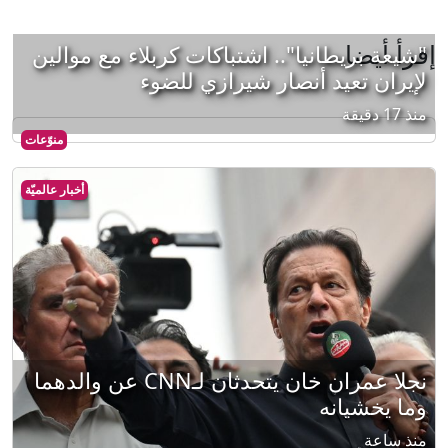
إقرأ أيضا
"شيعة بريطانيا".. اشتباكات كربلاء مع موالين
لإيران تعيد أنصار شيرازي للضوء
منذ 17 دقيقة
منوّعات
أخبار عالميّة
نجلا عمران خان يتحدثان لـCNN عن والدهما
وما يخشيانه
منذ ساعة