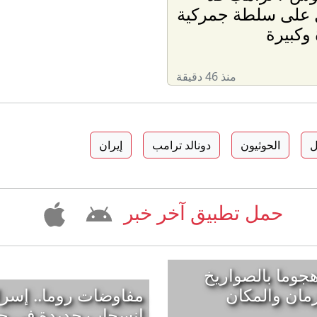
على سلطة جمركية
وكبيرة
منذ 46 دقيقة
ل
الحوثيون
دونالد ترامب
إيران
حمل تطبيق آخر خبر
 هجوما بالصواريخ
زمان والمكان
مفاوضات روما.. إسر
انسحاب جديدة في جن