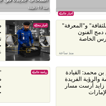
منذ 19 دقيقة
أخبار عالميّة
لثقافة" و"المعرفة"
ص
أخبار محليّة
 دمج الفنون
ح
رس الخاصة
ج
ع
منذ ساعة
بن محمد: القيادة
"
رياضة عالميّة
ة والرؤية الفريدة
ط
 زايد أرست مسار
م
لإمارات
ج