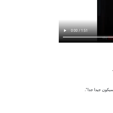
ومبيا
خطأ
 والمكان المناسبين
وب لبنان"
يكون جيدا جدا".