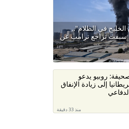
 الخليج في الظلام"..
" سبقت تراجع ترامب عن
حيفة: روبيو يدعو
ريطانيا إلى زيادة الإنفاق
لدفاعي
منذ 33 دقيقة