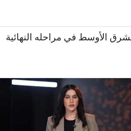
الحوثيون يعلنون تنفيذ عملية عسكرية واسعة ضد "قوات سعودية" 
ثيون" يعلنون تنفيذ عملية عسكرية واسعة استهدفت "تحشيدات سعودية"
لشرق الأوسط في مراحله النهائية
هل يعيد التصعيد الجاري خلط أوراق المواجهة في اليمن؟
الولايات المتحدة: ما دلالات فوز السيد بترشيح الحزب الديمقراطي 
الخارجية الروسية: يجب طي صفحة عضوية أوكرانيا في الناتو لتحقيق
زيلينسكي: أوكرانيا تقترب من بناء درعها الصاروخي
الليرة السورية : لماذا تعثر تطبيق "حذف الصفرين" في الشارع 