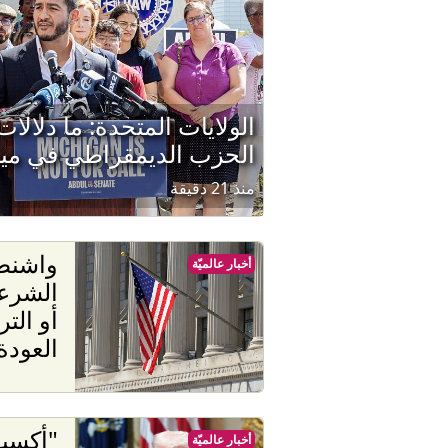
الولايات المتحدة: ما دلالا
الحزب الديمقراطي في مي
منذ 21 دقيقة
واشنطن
أخبار عالميّة
الشرعي
أو الت
العودة
"أكسي
أخبار عالميّة