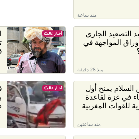
منذ ساعة
د التصعيد الجاري
ا
أخبار عالميّة
راق المواجهة في
ت
ف
منذ 28 دقيقة
السلام يمنح أول
ف
أخبار عالميّة
اء في غزة لقاعدة
ب
 للقوات المغربية
د
منذ ساعتين