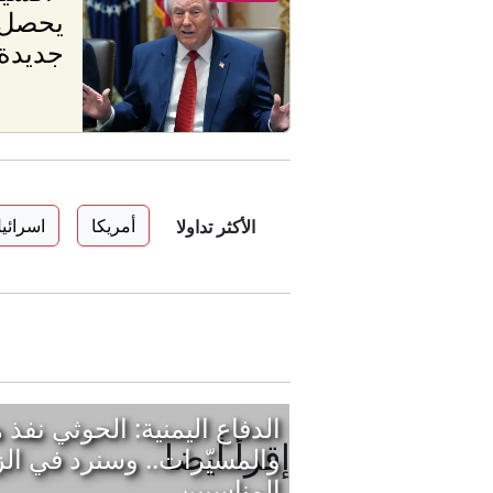
يحصل 
جديدة 
أمريكا
اسرائي
الأكثر تداولا
الدفاع اليمنية: الحوثي نفذ
إقرأ أيضا
والمسيّرات.. وسنرد في ال
المناسبين