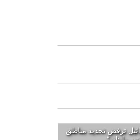
ائيل ترفض تحديد مناطق
وب لبنان"