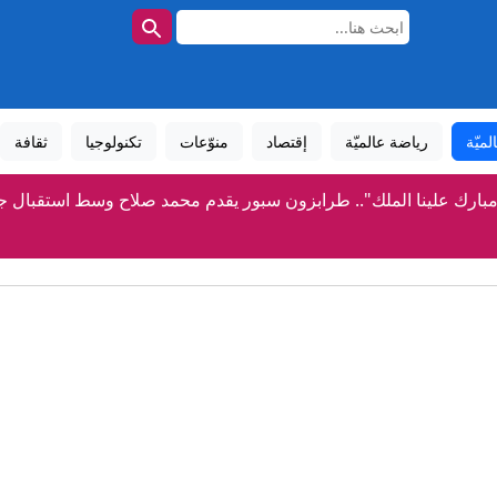
لميّة
رياضة عالميّة
إقتصاد
منوّعات
تكنولوجيا
ثقافة
بارك علينا الملك".. طرابزون سبور يقدم محمد صلاح وسط استقبال جم
"دبي للثقافة" و"المعرفة" تبحثان دمج الفنون بالمدارس الخ
توم بن محمد: القيادة الحكيمة والرؤية الفريدة للشيخ زايد أرست مسار
إيران.. غارات إسرائيلية جنوبي لبنان وترقب لاتفاق بشأن هر
أول تعليق من الحكومة اليمنية بعد إعلان الحوثي استهداف "قوات