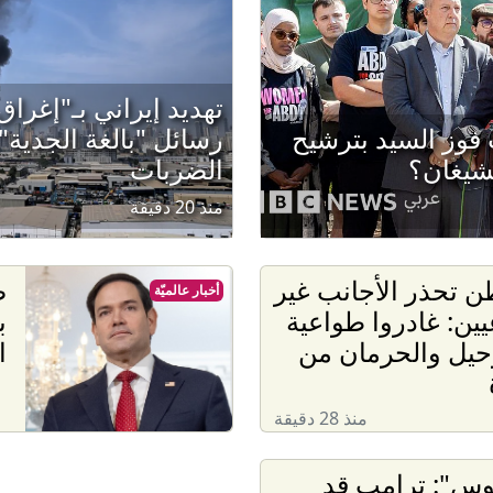
تهديد إيراني بـ"إغراق
ت فوز السيد بترشيح
رسائل "بالغة الجدية
شيغان؟
الضربات
منذ 20 دقيقة
 تحذر الأجانب غير
ص
أخبار عالميّة
ين: غادروا طواعية
ب
رحيل والحرمان من
ا
منذ 28 دقيقة
وس": ترامب قد