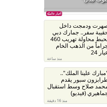
أخبار عالميّة
هرت ودمجت داخل
قيبة سفر.. جمارك دبي
تحبط محاولة تهريب 460
راماً من الذهب الخام
يار 24
منذ ساعة
مبارك علينا الملك"..
رابزون سبور يقدم
حمد صلاح وسط استقبال
ماهيري (فيديو)
منذ 16 دقيقة