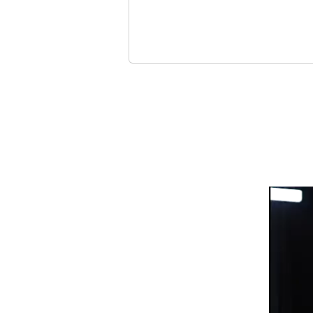
في اليمن
: نحذر الرياض من أي حماقة
في ميشيغان؟
 سلام دائم
السوري؟