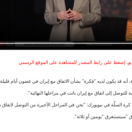
مصدر أمني روسي يكشف أسلوب تجنيد أوكرانيا مرتزقة من كول
تركيا تطرح قانوناً لإنهاء صراع دام 4 عقود مع "العمال الكردستاني"
فاوتشي مجددا أمام الكونغرس.. الهاتف المُصادر والأسئلة ال
خل حقيبة سفر.. جمارك دبي تحبط محاولة تهريب 460 جراماً من الذهب الخام عيار 24
و، إضغط على رابط المصدر للمشاهدة على الموقع الرسمي
ع اليمنية: الحوثي نفذ هجوما بالصواريخ والمسيّرات.. وسنرد في الزمان
ء، أنه قد يكون لديه "فكرة" بشأن الاتفاق مع إيران في غضون أيام قليلة.
مفاوضات روما.. إسرائيل ترفض تحديد مناطق انسحاب جديدة في جن
ة للتوصل إلى اتفاق مع إيران باتت في مراحلها النهائية".
رة السلّة في نيويورك: "نحن في المراحل الأخيرة من التوصل لاتفاق س
 "سيتستغرق "يومين أو ثلاثة".