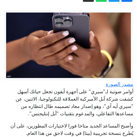
إيران.. ترقب لاتفاق بشأن هرمز وانتهاء
جولة مفاوضات روما بين لبنان وإسرائيل
حرب اليمن.. إلى أين يتجه التصعيد بين
الحوثيين والسعودية؟
سوريا.. قتلى وجرحى في انفجار عبوة
ناسفة بحافلة نقل ركاب قرب دمشق
قتيلان بانفجار استهدف حافلة ركاب في
ريف دمشق
الدفاع اليمنية: الحوثي نفذ هجوما بالصواريخ
والمسيّرات.. وسنرد في الزمان والمكان
مصدر الصورة
أوامر صوتية لـ"سيري" على أجهزة آيفون تجعل حياتك أسهل
المناسبين
مفاوضات روما.. إسرائيل ترفض تحديد
كشفت شركة أبل الأميركية العملاقة للتكنولوجيا، الاثنين، عن
مناطق انسحاب جديدة في جنوب لبنان"
"سيري آيه آي"، وهو إصدار معاد تصميمه طال انتظاره من
مساعدها التفاعلي، والمدعوم بتقنيات "أبل إنتليجنس".
وأصبح المساعد الجديد متاحا فورا لاختبارات المطورين، على أن
يُطرح بنسخة تجريبية (بيتا) في وقت لاحق من هذا العام.