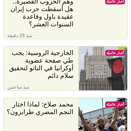
وهم الحروب القصيرة..
أخبار عالميّة
هل أسقطت حرب إيران
عقيدة باول وقاعدة
السنوات العشر؟
منذ 29 دقيقة
الخارجية الروسية: يجب
أخبار عالميّة
طي صفحة عضوية
أوكرانيا في الناتو لتحقيق
سلام دائم
منذ ساعتين
محمد صلاح: لماذا اختار
أخبار عالميّة
النجم المصري طرابزون؟