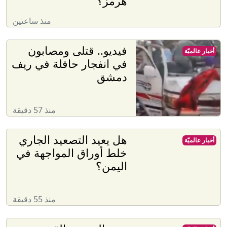
هرمز؟
منذ ساعتين
فيديو.. قتلى ومصابون
أخبار عالميّة
في انفجار حافلة في ريف
دمشق
منذ 57 دقيقة
هل يعيد التصعيد الجاري
أخبار عالميّة
خلط أوراق المواجهة في
اليمن؟
منذ 55 دقيقة