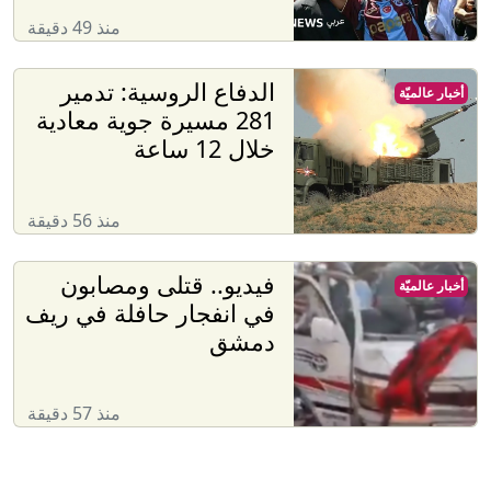
منذ 49 دقيقة
الدفاع الروسية: تدمير
أخبار عالميّة
281 مسيرة جوية معادية
خلال 12 ساعة
منذ 56 دقيقة
فيديو.. قتلى ومصابون
أخبار عالميّة
في انفجار حافلة في ريف
دمشق
منذ 57 دقيقة