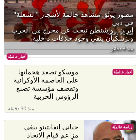
مصور يوثّق مشاهد حالمة لأشجار "الشعلة"
في دبي
إيران.. واشنطن تبحث عن مخرج من الحرب
منذ 32 دقيقة
وبزشكيان ينفي وجود خلافات داخلية
منذ 8 دقائق
أخبار عالميّة
موسكو تصعد هجماتها
أخبار عالميّة
على العاصمة الأوكرانية
وتقصف مؤسسة تصنع
الرؤوس الحربية
منذ 30 دقيقة
جياني إنفانتينو ينفي
رياضة عالميّة
مزاعم قيام الاتحاد