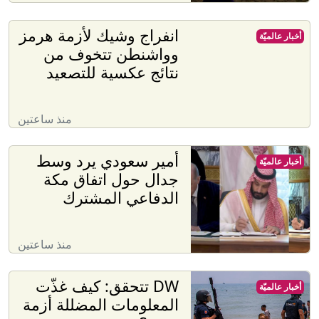
انفراج وشيك لأزمة هرمز
أخبار عالميّة
وواشنطن تتخوف من
نتائج عكسية للتصعيد
منذ ساعتين
أمير سعودي يرد وسط
أخبار عالميّة
جدال حول اتفاق مكة
الدفاعي المشترك
منذ ساعتين
DW تتحقق: كيف غذّت
أخبار عالميّة
المعلومات المضللة أزمة