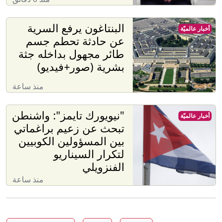
البنتاغون يرفع السرية
أخبار عالميّة
عن حادثة تحطم جسم
طائر مجهول بداخله جثة
بشرية (صور+فيديو)
منذ ساعة
"نيويورك تايمز": واشنطن
أخبار عالميّة
تبحث عن زعيم براغماتي
بين المسؤولين الكوبيين
لتكرار السيناريو
الفنزويلي
منذ ساعة