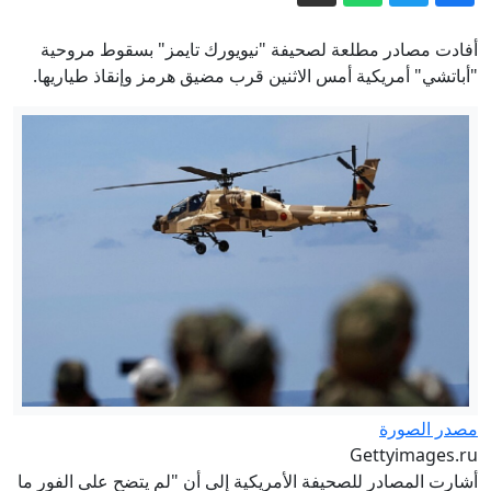
سواحل أوديسا
مقابلة كسرت المألوف.. بزشكيان يراجع
عامين من الحكم
أفادت مصادر مطلعة لصحيفة "نيويورك تايمز" بسقوط مروحية
اتفاقية مكة للدفاع المشترك.. هل تعيد
"أباتشي" أمريكية أمس الاثنين قرب مضيق هرمز وإنقاذ طياريها.
تشكيل معادلة الأمن الإقليمي؟
كيف استطاع اليابانيون تغيير نظرة العالم
للمدن المزدحمة؟
انفراج وشيك لأزمة هرمز وواشنطن تتخوف
من نتائج عكسية للتصعيد
بزشكيان يتعهد بالصمود ويعلن: لن أستقيل
مهما حدث
إيران.. واشنطن تبحث عن مخرج من
الحرب وبزشكيان ينفي وجود خلافات
داخلية
مصدر الصورة
Gettyimages.ru
أشارت المصادر للصحيفة الأمريكية إلى أن "لم يتضح على الفور ما