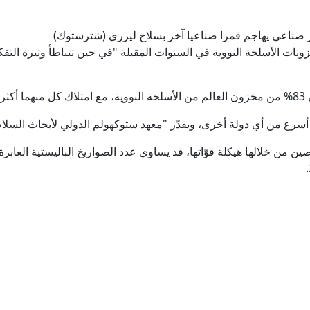
 صناعي يهاجم قمرا صناعيا آخر بسلاح ليزري (شترستوك)
زونات الأسلحة النووية في السنوات المقبلة "في حين تتباطأ وتيرة التفك
وي.
 من أي دولة أخرى، ويقدّر "معهد ستوكهولم الدولي لأبحاث السلام" أنها تملك حال
ين من خلالها هيكلة قوّاتها، قد يساوي عدد الصواريخ الباليستية العاب