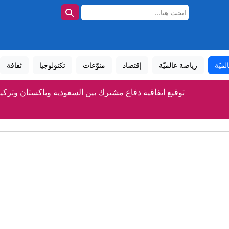
لميّة
رياضة عالميّة
إقتصاد
منوّعات
تكنولوجيا
ثقافة
توقيع اتفاقية دفاع مشترك بين السعودية وباكستان وتركيا
السعودية وتركيا وباكستان توقع "اتفاقية مكة للدفاع المشت
«التغير المناخي»: أسواق الإمارات خالية من الخس الملو
كيف أصبحت نبتة فريدة في جنوب إفريقيا ظاهرة عالمية في عالم
رواج إعلان الأمير علي عدم تغير الموقف من إنفانتينو رغم وصول 