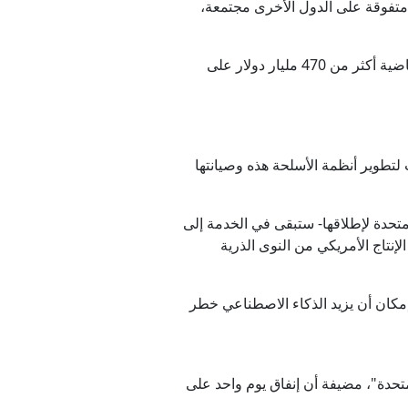
خطاء أفغانستان
ية عام 2025، بزيادة 12.4 مليارا عن العام السابق، متفوقة على الدول الأخرى مجتمعة،
ك" في صلب الوثيقة
وكشفت المنظمة -الفائزة بجائزة نوبل للسلام لعام 2017- أن الدول التسع أنفقت على مدى السنوات الخمس الماضية أكثر من 470 مليار دولار على
لتطوير أنظمة الأسلحة هذه وصيانتها
شيك مع مسقط
دول الثلاث جميعها
لمتحدة لإطلاقها- ستبقى في الخدمة إلى
 ستحافظ على صلاحيتها حتى عام 2120، استنادا إلى زيادة الإنتاج الأمريكي من النوى الذرية
 دون إصابات
مكان أن يزيد الذكاء الاصطناعي خطر
يغطي 32 عاما من ميزانية تشغيل الأمم المتحدة"، مضيفة أن إنفاق يوم واحد على