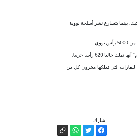
يك، بينما يتسارع نشر أسلحة نووية
يا 620 رأسا حربيا.
رة للقارات التي تملكها مخزون كل من
شارك