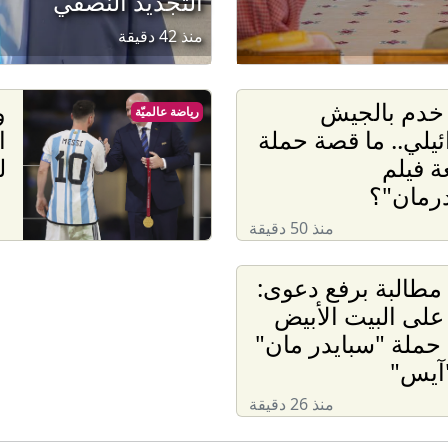
التجديد النصفي
منذ 42 دقيقة
 خدم بالجيش
و
رياضة عالميّة
ئيلي.. ما قصة حملة
ا
 فيلم
ل
رمان"؟
منذ 50 دقيقة
مطالبة برفع دعوى:
لى البيت الأبيض
ملة "سبايدر مان"
"آيس"
منذ 26 دقيقة