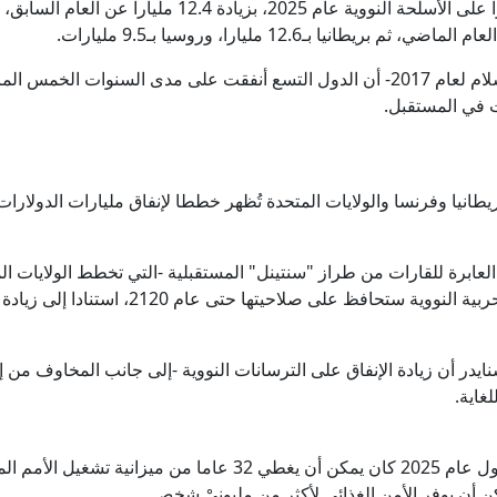
ؤول سابق في الموساد: لا توقفوا الضربات في لبنان.. وترامب يكرر أ
ووفقا للتقرير، أنفقت واشنطن 69.2 مليارا على الأسلحة النوو
ع الاتفاق الثلاثي بين السعودية وتركيا وباكستان.. بند "الدفاع المشتر
ات في المستقبل.
سية في حصاد الأسبوع: إصابة 34 سفينة يستخدمها الجيش الأوكراني وتحرير 8 بلدات
نيا وفرنسا والولايات المتحدة تُظهر خططا لإنفاق مليارات الدولارات 
إيران.. ترمب يؤكد السيطرة على هرمز وطهران تتحدث عن اتفاق و
ق مكة للدفاع المشترك: أي هجوم مسلح على أي دولة يعد هجوما على ال
العابرة للقارات من طراز "سنتينل" المستقبلية -التي تخطط الولايات ا
ما بعد عام 2100، في حين أن الرؤوس الحربية النووية
شرطة أبوظبي: السيطرة على حريق في بناية قيد الإنشاء بجزيرة ياس
ر أن زيادة الإنفاق على الترسانات النووية -إلى جانب المخاوف من إ
غاية.
وأشارت سنايدر إلى أن "ما أنفقته هذه الدول عام 2025 كان يمكن أن 
ن أن يوفر الأمن الغذائي لأكثر من مليونيْ شخص.