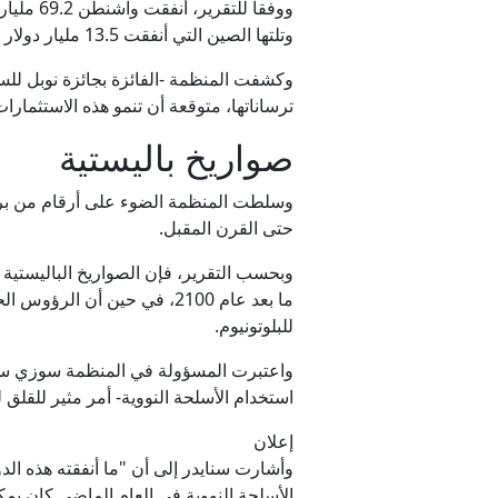
مس
وتلتها الصين التي أنفقت 13.5 مليار دولار العام الماضي، ثم بريطانيا بـ12.6 مليارا، وروسيا بـ9.5 مليارات.
توقي
ترساناتها، متوقعة أن تنمو هذه الاستثمار
الدفاع الرو
صواريخ باليستية
وسلطت المنظمة الضوء على أرقام من بريطا
حتى القرن المقبل.
‏اتفا
وبحسب التقرير، فإن الصواريخ الباليستية 
للبلوتونيوم.
واعتبرت المسؤولة في المنظمة سوزي سنايد
استخدام الأسلحة النووية- أمر مثير للقلق لل
إعلان
الأسلحة النووية في العام الماضي كان يمك