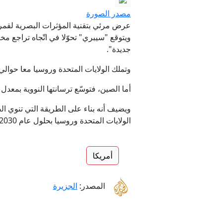
مصدر الصورة
عرض مرئي بتقنية المؤثرات البصرية لقمر
ويتوقع "سيبري" تحوّلا في اتّجاه تراجع مخ
جديدة".
وتملك الولايات المتحدة وروسيا معا حوالي 83% من مخزون العالم من الأسلحة النووية، مع امتلاك كل منهما أكثر من 5000 رأس نو
أما الصين، فتوسّع ترسانتها النووية بمعدل أسرع
ويضيف أنه بناء على الطريقة التي تنوي الص
الولايات المتحدة وروسيا بحلول عام 2030.
أمريكا
المصدر:
الجزيرة