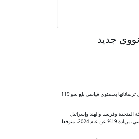
لتطورات الإقليمية والدولية
ية
لادة
لادة
حذّر تقرير دولي -اليوم الثلاثاء- من "سباق تسلح نووي جديد يلوح في الأفق"، بعدما زادت القوى النووية إنفاقها على ترساناتها بمستوى قياسي بلغ نحو 119
 المتحدة وفرنسا والهند وإسرائيل
وباكستان وكوريا الشمالية -وهي الدول النووية التسع- أنفقت نحو 17 مليار دولار إضافية على ترساناتها العام الماضي، بزيادة 19% عن عام 2024، متوقعا
اثة عقود