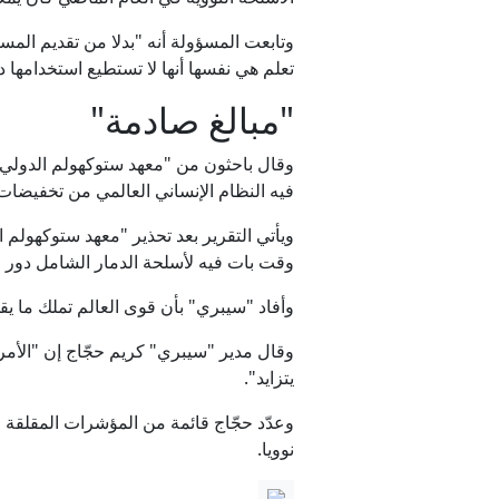
وتابعت المسؤولة أنه "بدلا من تقديم المس
تعلم هي نفسها أنها لا تستطيع استخدامها
"مبالغ صادمة"
وقال باحثون من "معهد ستوكهولم الدولي 
فيه النظام الإنساني العالمي من تخفيضات 
ويأتي التقرير بعد تحذير "معهد ستوكهولم 
وقت بات فيه لأسلحة الدمار الشامل دور م
وأفاد "سيبري" بأن قوى العالم تملك ما يقدر مجموعه بـ12187 رأسا حربيا، يوجد حوالي 9745 منها داخ
وقال مدير "سيبري" كريم حجّاج إن "الأمر ا
يتزايد".
وعدّد حجّاج قائمة من المؤشرات المقلقة من
نوويا.