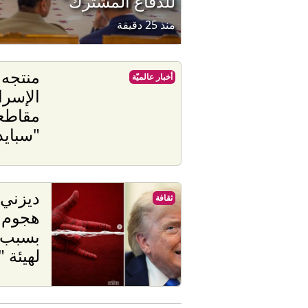
للدفاع المشترك"
منذ 25 دقيقة
منتجه
أخبار عالميّة
الإسرا
مقاطعة
"سبايد
ديزني 
ثقافة
هجوم ع
بسبب ح
لهيئة 