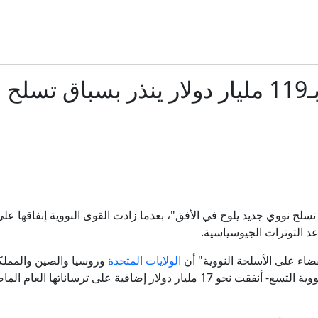
لرئيس الروسي يبحثان خلال اتصال هاتفي علاقات التعاون بين البلدين وا
الإمارات تُدين بشدة هجوم جماعة الحوثي على نجران السعود
ديد
ترامب يحاول مجددًا الحد من سياحة الولادة ومنح الجنسية بالو
"سياحة الولادة".. حرب ترامب على حق اكتساب الجنسية بالو
قتلى مدنيون وعسكريون في هجوم للحوثيين على مأرب
عد التوترات الجيوسياسية.
هل يعطل الحرس الثوري حسم اتفاق الملاحة في هرمز؟
ضاء على الأسلحة النووية" أن
الولايات المتحدة
وروسيا والصين والمملكة
"سياحة القنص" في سراييفو: تحقيقات أوروبية تبحث عن أدلة بعد ثل