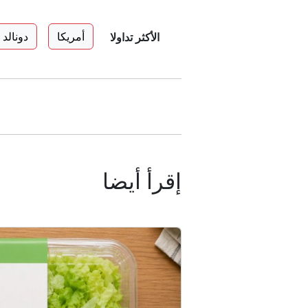
أمريكا
دونالد
الأكثر تداولا
إقرأ أيضا