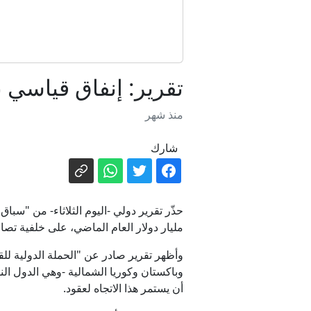
رئيس الدولة وا
تقرير: إنفاق قياسي بـ119 مليار دولار ينذر بسباق تسلح نووي ج
منذ شهر
شارك
مليار دولار العام الماضي، على خلفية تصا
وأظهر تقرير صادر عن "الحملة الدولية للق
أن يستمر هذا الاتجاه لعقود.