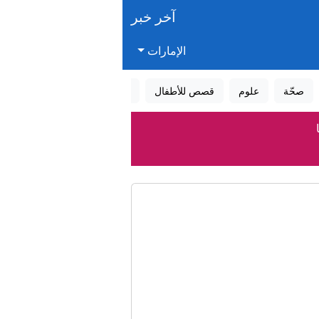
آخر خبر
الإمارات
صحّة
علوم
قصص للأطفال
قصص واقعية
عالم الأحلام
رك"
ث
 الشاي؟
المستحقات