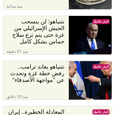
منذ ساعة
نتنياهو: لن ينسحب
أخبار عالميّة
الجيش الإسرائيلي من
غزة حتى يتم نزع سلاح
حماس بشكل كامل
منذ 51 دقيقة
نتنياهو يعاند ترامب..
أخبار عالميّة
رفض خطة غزة وتحدث
عن "مواجهة الأصدقاء"
منذ 10 دقائق
المعادلة الخطيرة.. إيران
أخبار عالميّة