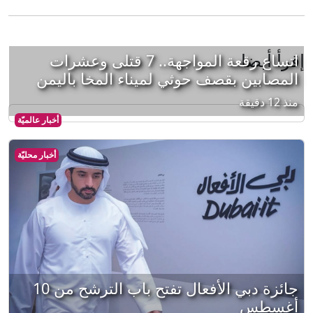
إقرأ أيضا
اتساع رقعة المواجهة.. 7 قتلى وعشرات
المصابين بقصف حوثي لميناء المخا باليمن
منذ 12 دقيقة
أخبار عالميّة
أخبار محليّة
جائزة دبي الأفعال تفتح باب الترشح من 10
أغسطس