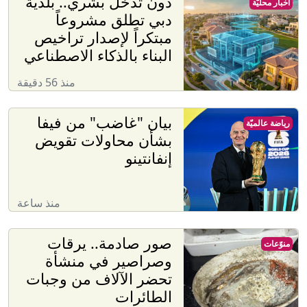
دون تدخل بشري.. بلدية
أخبار محليّة
دبي تطلق مشروعاً
مبتكراً لإصدار تراخيص
البناء بالذكاء الاصطناعي
منذ 56 دقيقة
بيان "غاضب" من فيفا
رياضة عالميّة
بشأن محاولات تقويض
إنفانتينو
منذ ساعة
صور صادمة.. يرقات
منوّعات
وصراصير في منشأة
تحضر الآلاف من وجبات
الطائرات