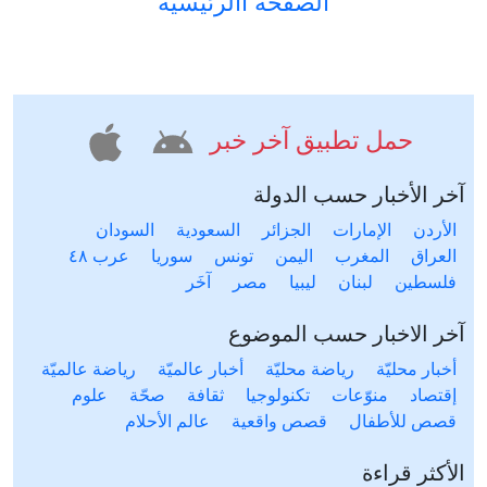
الصفحة االرئيسية
حمل تطبيق آخر خبر
آخر الأخبار حسب الدولة
الأردن
الإمارات
الجزائر
السعودية
السودان
العراق
المغرب
اليمن
تونس
سوريا
عرب ٤٨
فلسطين
لبنان
ليبيا
مصر
آخَر
آخر الاخبار حسب الموضوع
أخبار محليّة
رياضة محليّة
أخبار عالميّة
رياضة عالميّة
إقتصاد
منوّعات
تكنولوجيا
ثقافة
صحّة
علوم
قصص للأطفال
قصص واقعية
عالم الأحلام
الأكثر قراءة