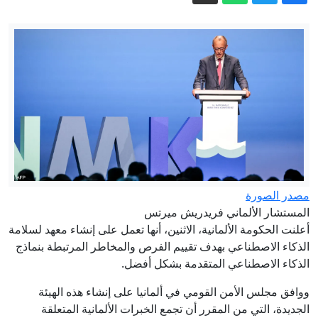
صور صادمة.. يرقات وصراصير في منشأة
تحضر الآلاف من وجبات الطائرات
إيران مباشر.. خامنئي يلتقي بزشكيان
وعراقجي يتحدث عن تبادل رسائل مع
واشنطن
طريق الموت.. رحلة موريتاني إلى آخر
الحلم الأمريكي وعودته منه
السعوديون يرفضون الاتفاقيات الإبراهيمية -
وول ستريت جورنال
توترات باب المندب تضع اقتصاد جيبوتي
على صفيح ساخن
مصدر الصورة
المستشار الألماني فريدريش ميرتس
دون تدخل بشري.. بلدية دبي تطلق
أعلنت الحكومة الألمانية، الاثنين، أنها تعمل على إنشاء معهد لسلامة
مشروعاً مبتكراً لإصدار تراخيص البناء
الذكاء الاصطناعي بهدف تقييم الفرص والمخاطر المرتبطة بنماذج
بالذكاء الاصطناعي
الذكاء الاصطناعي المتقدمة بشكل أفضل.
ووافق مجلس الأمن القومي في ألمانيا على إنشاء هذه الهيئة
الجديدة، التي من المقرر أن تجمع الخبرات الألمانية المتعلقة