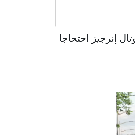
 في اليمن
لات مشبوهة
ال إنرجيز احتجاجا
جديد بهرمز
نتخابات ميشيغان التمهيدية
لمغرب