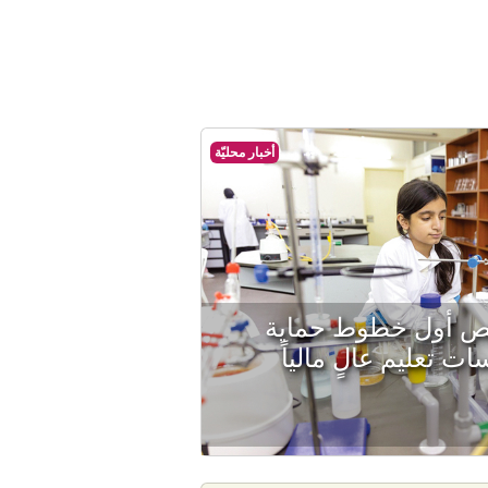
أخبار محليّة
خيص أول خطوط حماية
 تعليم عالٍ مالياً