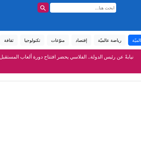
لميّة
رياضة عالميّة
إقتصاد
منوّعات
تكنولوجيا
ثقافة
نيابةً عن رئيس الدولة.. الفلاسي يحضر افتتاح دورة ألعاب المستقبل
مانيسا أبومحمود بطلة «تحدي القراءة العربي» في لبنان
هيم فكري: الترخيص أول خطوط حماية الطلبة من تعثر مؤسسات تعليم عالٍ
سلطان النيادي: «مهرجان الشيخ زايد» نموذج وطني لبناء الأج
رئيس الدولة ورئيس وزراء كندا يبحثان هاتفياً علاقات التعاون والتطور