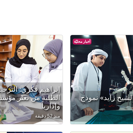
أخبار محليّة
إبراهيم فكري: التر
لشيخ زايد» نموذج
الطلبة من تعثر مؤسسات
وإدارياً
منذ 52 دقيقة