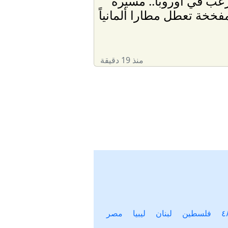
عب في أوروبا.. مسيّرة
فخخة تعطل مطارا ألمانياً
منذ 19 دقيقة
فلسطين
لبنان
ليبيا
مصر