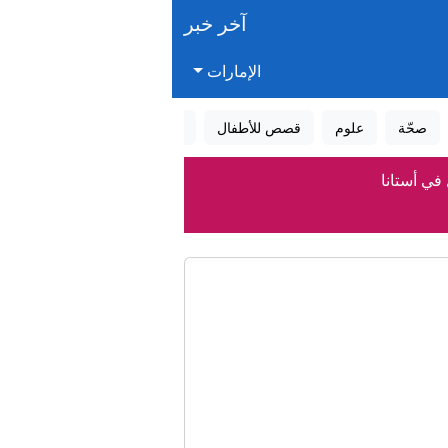
آخر خبر
الإمارات
صحّة
علوم
قصص للأطفال
قصص واقعية
عالم الأحلام
 في أستانا
 مالياً وإدارياً
يال
ات الإقليمية