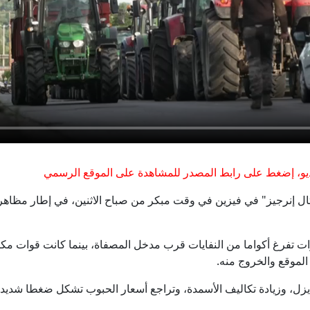
رعب في أوروبا.. مسيّرة مفخخة تعطل مطارا ألمانياً
هل يشكل تاكر كارلسون حزبا ثالثا؟
ذاكرة القصف وحسابات المصالح.. هل تتصالح سوريا الجديدة مع 
15 سفينة بـ 275 مليار.. تعرّف على أسطول "دونالد ترمب" الحربي
غادي آيزنكوت: من هو الجنرال السابق أبرز منافسي نتنياهو
و، إضغط على رابط المصدر للمشاهدة على الموقع الرسمي
 إنرجيز" في فيزين في وقت مبكر من صباح الاثنين، في إطار مظاهرة ن
بتوجيهات حمدان بن محمد.. بلدية دبي تبدأ تنفيذ «إضاءات خور 
تفرغ أكواما من النفايات قرب مدخل المصفاة، بينما كانت قوات مكا
لموقع والخروج منه.
ديزل، وزيادة تكاليف الأسمدة، وتراجع أسعار الحبوب تشكل ضغطا شديد