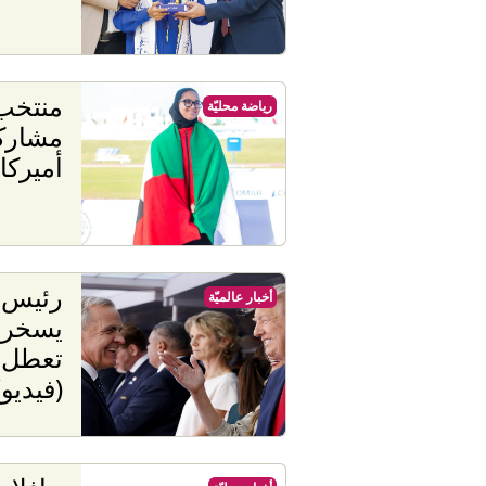
منتخب 
رياضة محليّة
مشاركت
أميركا 
رئيس ا
أخبار عالميّة
يسخر 
تعطل ج
(فيديو)