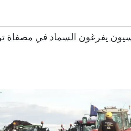
تتويج مجلي عبدالرحمن علي عبدالله بطلاً لـ «تحدي القراءة العربي»
عصابة توهم شاباً بـ «عمل عن بُعد».. وتستغل حسابه البنكي في تحوي
يون يفرغون السماد في مصفاة توت
100 معلم ومعلمة بمدارس خاصة يشاركون في «ملتقى المعلم الإماراتي» بدبي
إيران.. الاتفاق في مراحله النهائية وطهران تكشف تفاصيل المسار ال
 وإسرائيل".. ترامب يشن "هجوماً لاذعاً" ضد عبدالرحمن السيد الفائز با
منها دعم إنفانتينو.. إليك نتائج الاجتماع الطارئ لـ"فيفا" في ا
«مدنية دبي» ترفض طلب دائن وقف هبة بـ 22.5 مليون درهم