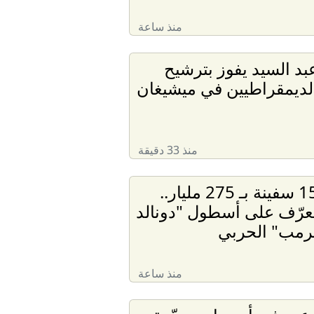
منذ ساعة
بد السيد يفوز بترشيح
لديمقراطيين في ميشيغان
منذ 33 دقيقة
15 سفينة بـ 275 مليار..
عرّف على أسطول "دونالد
رمب" الحربي
منذ ساعة