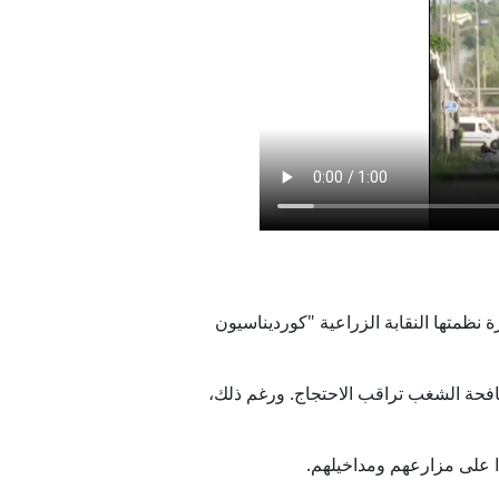
روسيا؟
؟
ظمتها النقابة الزراعية "كورديناسيون
دبي»
فحة الشغب تراقب الاحتجاج. ورغم ذلك،
ا على مزارعهم ومداخيلهم.