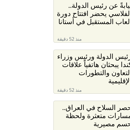
يابةً عن رئيس الدولة..
لفلاسي يحضر افتتاح دورة
لعاب المستقبل في أستانا
منذ 52 دقيقة
ئيس الدولة ورئيس وزراء
ندا يبحثان هاتفياً علاقات
لتعاون والتطورات
لإقليمية
منذ 52 دقيقة
صر السلاح في العراق..
سارات متعثرة ولحظة
سم مصيرية