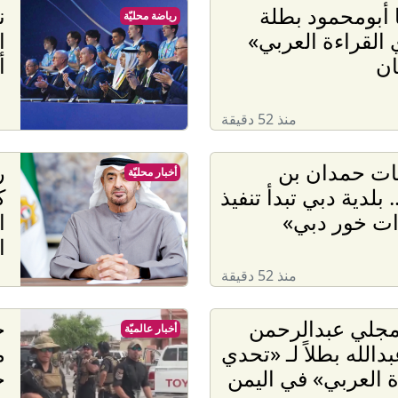
 أبومحمود بطلة
ن
رياضة محليّة
القراءة العربي»
ا
ان
أ
منذ 52 دقيقة
ات حمدان بن
ر
أخبار محليّة
بلدية دبي تبدأ تنفيذ
ك
ات خور دبي»
ا
ا
منذ 52 دقيقة
مجلي عبدالرحمن
ح
أخبار عالميّة
دالله بطلاً لـ «تحدي
م
ة العربي» في اليمن
ح