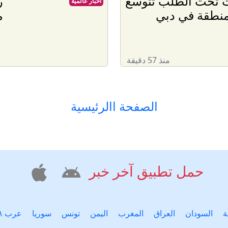
ت تحت الطلب تتوسع
ر
أخبار عالميّة
م
منذ 57 دقيقة
الصفحة االرئيسية
حمل تطبيق آخر خبر
ة
السودان
العراق
المغرب
اليمن
تونس
سوريا
عرب ٤٨