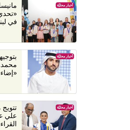
مانيسا
أخبار محليّة
«تحدي 
في لبن
بتوجيه
أخبار محليّة
محمد.. 
«إضاء
تتويج 
أخبار محليّة
علي عب
القراء