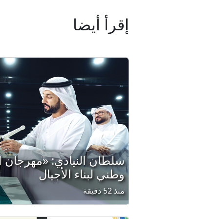
إقرأ أيضا
سلطان النيادي: «مهرجان ا
وطني لبناء الأجيال
منذ 52 دقيقة