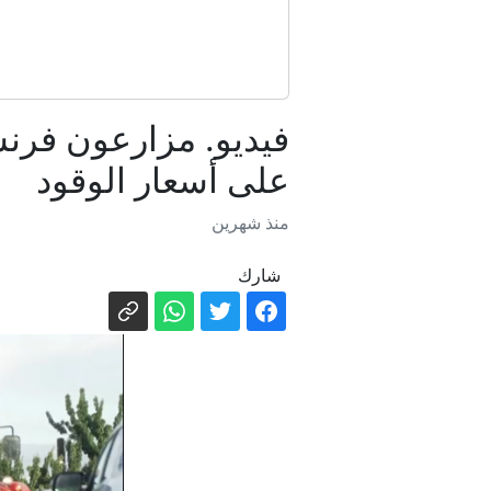
فيديو. مزارعون فرنس
على أسعار الوقود
منذ شهرين
شارك
"يكره اليهود