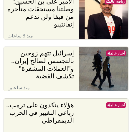
الأمير علي بن الحسين:
رياضة عالميّة
وصلتنا مستحقات متأخرة
من فيفا ولن ندعم
إنفانتينو
منذ 3 ساعات
إسرائيل تتهم زوجين
أخبار عالميّة
بالتجسس لصالح إيران..
و"العملات المشفرة"
تكشف القضية
منذ ساعتين
هؤلاء ينكدون على ترمب..
أخبار عالميّة
رباعي التغيير في الحزب
الديمقراطي