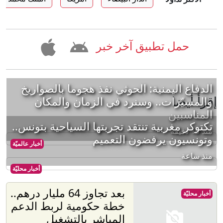
حمل تطبيق آخر خبر
الدفاع اليمنية: الحوثي نفذ هجوما بالصواريخ
إقرأ أيضا
والمسيّرات.. وسنرد في الزمان والمكان
المناسبين
تكتوكر مغربية تنتقد تجربتها السياحية بتونس..
منذ 15 دقيقة
وتونسيون يرفضون التعميم
أخبار عالميّة
منذ ساعة
أخبار محليّة
بعد تجاوز 64 مليار درهم..
أخبار محليّة
خطة حكومية لربط الدعم
المباشر بالتشغيل