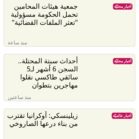
جمعية هيئات المحامين
أخبار محليّة
تحمل الحكومة مسؤولية
"تعثر الملفات القضائية"
منذ ساعة
أحداث سبتة المحتلة..
أخبار محليّة
السجن 6 أشهر لـ5
سائقي طاكسي نقلوا
مهاجرين بتطوان
منذ ساعتين
زيلينسكي: أوكرانيا تقترب
أخبار عالميّة
من بناء درعها الصاروخي