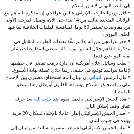
إلى النص النهائي لاتفاق السلام.
* قال وزير الخارجية الإيراني عباس عراقجي إن مذكرة التفاهم مع
الولايات المتحدة تتألف من 14 بندا حتى الآن، وتمثل المرحلة الأولى
من مفاوضات تستمر 60 يوما، لمناقشة الملفات الخلافية بما فيها
الملف النووي.
* حذر عراقجي من أنه إذا لم تنفَّذ تعهدات الطرف المقابل في
مذكرة التفاهم خلال الستين يوما، فلن تمضي المفاوضات بشأن
بقية المواضيع قدما.
* نقلت وسائل إعلام أمريكية أن إدارة ترمب تمضي في خططها
لإقامة مراسم توقيع في جنيف، ربما خلال عطلة نهاية الأسبوع.
* قال الرئيس
اللبناني
إن لبنان أمام استحقاق مصيري بين الإجماع
على دولة تحتكر السلاح ويسودها القانون أو يظل رهنا بمنطق
المليشيات.
* هدد الجيش الإسرائيلي بالعمل بقوة ضد
حزب الله
بعد خرقه
اتفاق وقف إطلاق النار.
* أصدر الجيش الإسرائيلي إنذارا عاجلا بالإخلاء لسكان 20 قرية
وبلدة في جنوب لبنان.
* أعلن الجيش الإسرائيلي اعتراض مسيرة تسللت من لبنان إلى