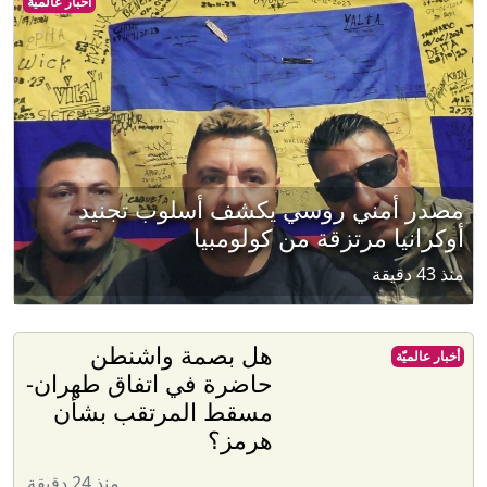
أخبار عالميّة
مصدر أمني روسي يكشف أسلوب تجنيد
أوكرانيا مرتزقة من كولومبيا
منذ 43 دقيقة
هل بصمة واشنطن
أخبار عالميّة
حاضرة في اتفاق طهران-
مسقط المرتقب بشأن
هرمز؟
منذ 24 دقيقة