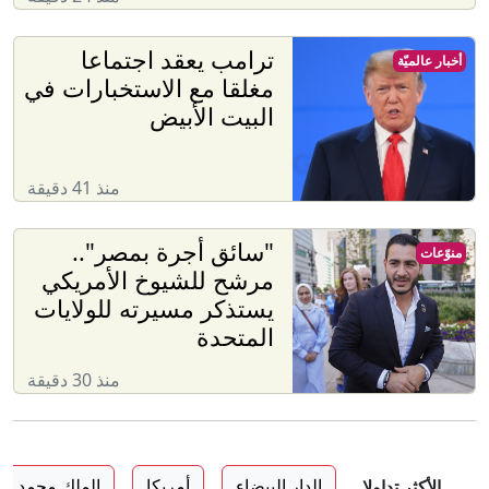
ترامب يعقد اجتماعا
أخبار عالميّة
مغلقا مع الاستخبارات في
البيت الأبيض
منذ 41 دقيقة
"سائق أجرة بمصر"..
منوّعات
مرشح للشيوخ الأمريكي
يستذكر مسيرته للولايات
المتحدة
منذ 30 دقيقة
الدار البيضاء
أمريكا
الملك محمد ا
الأكثر تداولا