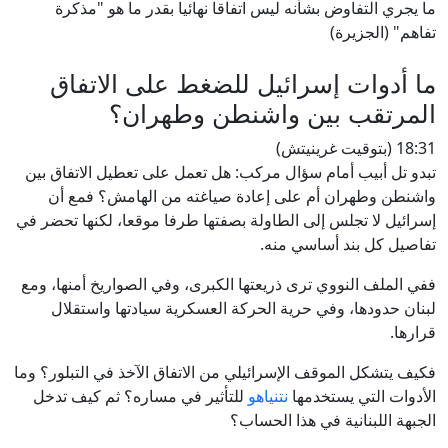
ما يجري التفاوض بشأنه ليس اتفاقا نهائيا بقدر ما هو "مذكرة
تفاهم" (الجزيرة)
ما أدوات إسرائيل للضغط على الاتفاق
المرتقب بين واشنطن وطهران؟
18:31 (بتوقيت غرينيتش)
تبدو تل أبيب أمام سؤال مركب: هل تعمل على تعطيل الاتفاق بين
واشنطن وطهران أم على إعادة صياغته من الهامش؟ فمع أن
إسرائيل لا تجلس إلى الطاولة بصفتها طرفا موقعا، لكنها تحضر في
تفاصيل كل بند أساسي منه.
ففي الملف النووي ترى ذريعتها الكبرى، وفي الصواريخ أمنها، ومع
لبنان حدودها، وفي حرية الحركة العسكرية سيادتها واستقلال
قرارها.
فكيف يتشكل الموقف الإسرائيلي من الاتفاق الآخذ في التبلور؟ وما
الأدوات التي يستخدمها
نتنياهو
للتأثير في مساره؟ ثم كيف تدخل
الجبهة اللبنانية في هذا الحساب؟