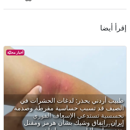
إقرأ أيضا
أخبار محليّة
طبيب أردني يحذر: لدغات الحشرات في
الصيف قد تسبب حساسية مفرطة وصدمة
تحسسية تستدعي الإسعاف الفوري
إيران.. اتفاق وشيك بشأن هرمز ومقتل
منذ 54 دقيقة
جنديين إسرائيليين بجنوب لبنان