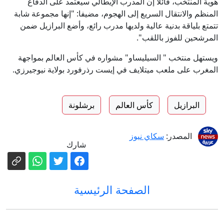
هوية المنتخب، قائلا إن المدرب الإيطالي سيعتمد على الدفاع
المنظم والانتقال السريع إلى الهجوم، مضيفا: "إنها مجموعة شابة
تتمتع بلياقة بدنية عالية ولديها مدرب رائع، وأضع البرازيل ضمن
المرشحين للفوز باللقب".
ويستهل منتخب " السيليساو" مشواره في كأس العالم بمواجهة
المغرب على ملعب ميتلايف في إيست رذرفورد بولاية نيوجيرزي.
البرازيل
كأس العالم
برشلونة
المصدر:
سكاي نيوز
شارك
الصفحة الرئيسية