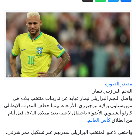
الجيش يعلن فتح باب التجنيد لحملة
الحقوق.. تفاصيل وشروط التقديم
طهبوب من الأغوار: استملاك 3500 دونم
يهدد الأمن الغذائي في الأردن
الأردن.. تراجع تأثير الكتلة الهوائية الحارة
علاء مبارك يعلّق على التعاطف مع إيران
وتصريح عراقجي بعد مسيرة دمياط
فوضى باسم الأمن.. البصمة البيومترية
تشل مطارات أوروبا
مصدر الصورة
النجم البرازيلي نيمار
عاجل إعلان هام من إدارة الترخيص حول
واصل النجم البرازيلي نيمار غيابه عن تدريبات منتخب بلاده في
الفحص العملي للسواقين
موريستاون بولاية نيوجيرزي، الأربعاء، بينما خطف المدرب الإيطالي
كارلو أنشيلوتي الأضواء باحتفال لاعبيه بعيد ميلاده الـ67، قبل أيام
من انطلاق
كأس العالم
.
واحتفى لاعبو المنتخب البرازيلي بمدربهم عبر تشكيل ممر شرفي،