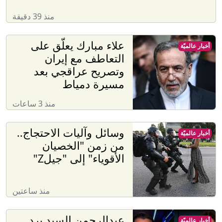
منذ 39 دقيقة
علاء مبارك يعلّق على
أخبار عالميّة
التعاطف مع إيران
وتصريح عراقجي بعد
مسيرة دمياط
منذ 3 ساعات
وسائل وآليات الاحتجاج..
أخبار عالميّة
من زمن "الخصيان
الأقوياء" إلى "جيلZ"
منذ ساعتين
عبدالرحمن السيد يرد
أخبار عالميّة