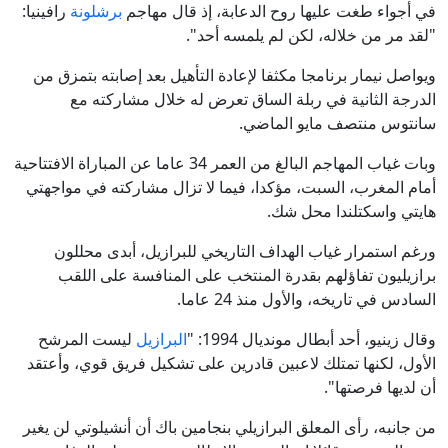
في أجواء طغت عليها روح الدعابة، إذ قال مهاجم
برشلونة
رافينيا:
"لقد مر من خلاله، لكن لم يلمسه أحد".
ويواصل نيمار برنامجا مكثفا لإعادة التأهيل بعد إصابته بتمزق من
الدرجة الثانية في ربلة الساق تعرض له خلال مشاركته مع
سانتوس منتصف مايو الماضي.
وبات غياب المهاجم البالغ من العمر 34 عاما عن المباراة الافتتاحية
أمام المغرب، السبت، مؤكدا، فيما لا تزال مشاركته في مواجهتي
هايتي واسكتلندا محل شك.
ورغم استمرار غياب الهداف التاريخي للبرازيل، أبدى محللون
برازيليون تفاؤلهم بقدرة المنتخب على المنافسة على اللقب
السادس في تاريخه، والأول منذ 24 عاما.
وقال زينيو، أحد أبطال مونديال 1994: "
البرازيل
ليست المرشح
الأول، لكنها تمتلك لاعبين قادرين على تشكيل فريق قوي، وأعتقد
أن لديها فرصتها".
من جانبه، رأى المعلق البرازيلي بنجامين باك أن أنشيلوتي لن يغير