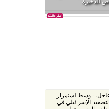
ص الذخيرة
أخبار عالميّة
اجل. - وسط استمرار
لتصعيد الإسرائيلي في
بنان والضفة.. ترامب