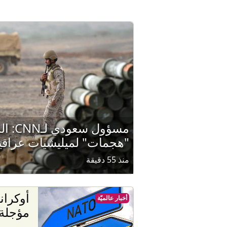
مسؤول س
"هجمات" لميليشيات عراقي
منذ 55 دقيقة
أوكراني
أخبار عالميّة
مؤجلة