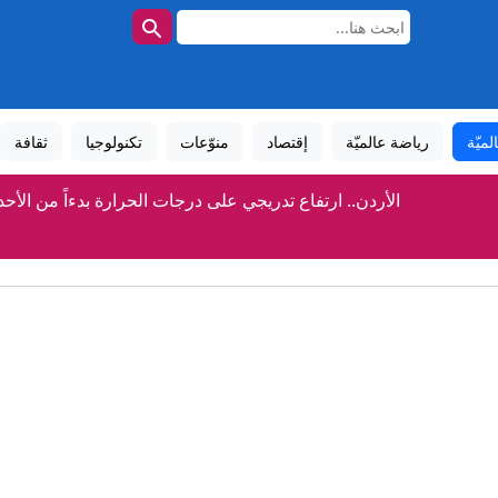
لميّة
رياضة عالميّة
إقتصاد
منوّعات
تكنولوجيا
ثقافة
الأردن.. ارتفاع تدريجي على درجات الحرارة بدءاً من الأحد
إيران.. ترمب يتحدث عن نهاية وشيكة للحرب وسط استياء بشأن نق
أوكرانيا والناتو.. عضوية مؤجلة أم طريق مسدود؟
مسؤول سعودي لـCNN: المملكة تتوقع "هجمات" لميليشيات عراقية والحوثي
ساويرس يعلّق على هجوم ترامب ضد عبدالرحمن السيد بسبب إ