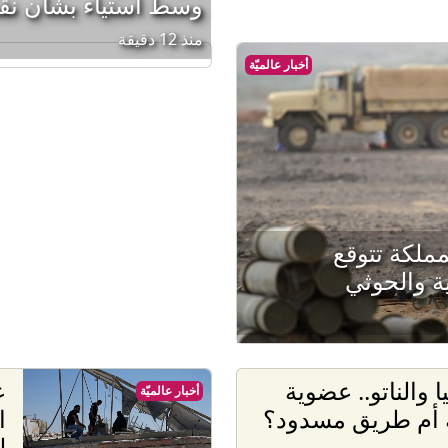
وسط استياء بشأن نق
منذ 12 دقيقة
أخبار عالميّة
عودي لـCNN: المملكة تتوقع
ة والحوثي
ا والناتو.. عضوية
ع
أخبار عالميّة
 أم طريق مسدود؟
ا
ل