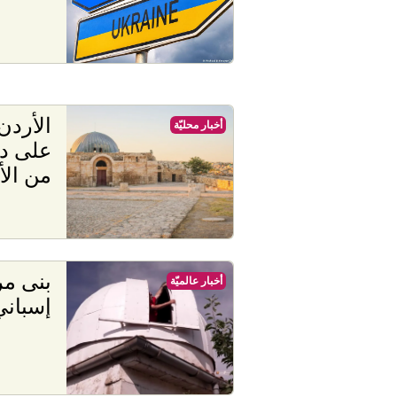
الأردن
أخبار محليّة
على در
من الأ
بنى مر
أخبار عالميّة
إسبان