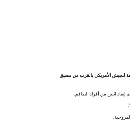
ل الصغرى
ل مخزونات الذخيرة
وفمبر؟
 على اليمن والسعودية
بعة للجيش الأمريكي بالقرب من مضيق
ية وشيكة للحرب مع إيران
نقاذ اثنين من أفراد الطاقم.
.
لمروحية.