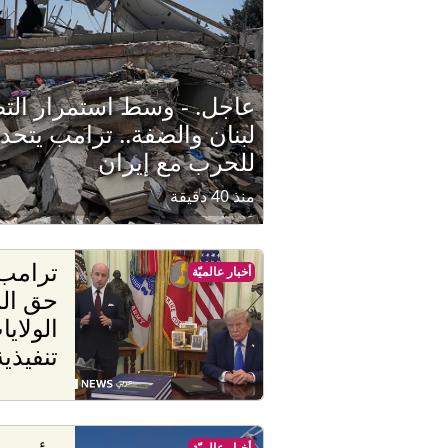
عاجل. - وسط استمرار التص
لبنان والضفة.. ترامب يتح
للحرب مع إيران
منذ 40 دقيقة
ترامب 
أخبار عالميّة
حق الم
الولاي
تنفيذي
رئيس ا
أخبار عالميّة