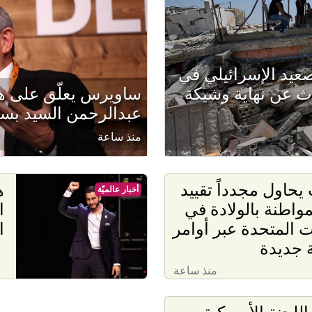
عيد الإسرائيلي في
دث عن نهاية وشيكة
ساويرس يعلّق على 
عبدالرحمن السيد بس
منذ ساعة
يحاول مجدداً تقييد
ه
أخبار عالميّة
واطنة بالولادة في
ا
ات المتحدة عبر أوامر
ا
ة جديدة
منذ ساعة
للجنة الأمريكية