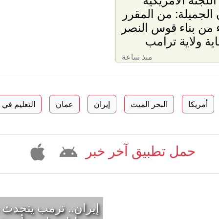
 الجميلة: من المقرر
اء من بناء قوس النصر
اية ولاية ترامب
منذ ساعة
أمريكا
البحر الميت
إيران
عمان
التعليم في 
حمل تطبيق آخر خبر
إيران.. ترمب يتحدث 