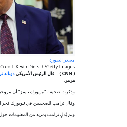
"وول س
مصدر الصورة
Credit: Kevin Dietsch/Getty Images
عشرات الق
(
CNN
) -- قال الرئيس الأمريكي
دونالد ت
هرمز.
عاجل. - وسط
وذكرت صحيفة "نيويورك تايمز" أن مروحية 
وقال ترامب للصحفيين في نيويورك فجر الثلا
ولم يُدلِ ترامب بمزيد من المعلومات حول