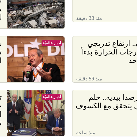
ي
ل
منذ 33 دقيقة
.. ارتفاع تدريجي
س
أخبار عالميّة
جات الحرارة بدءاً
ت
حد
ا
منذ 59 دقيقة
صدا بيديه.. حلم
ت
أخبار عالميّة
ي يتحقق مع الكسوف
ح
ا
ت
منذ ساعة