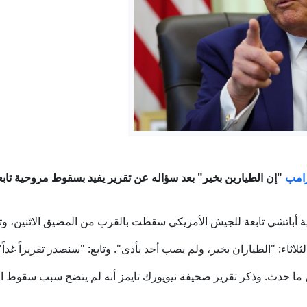
اليابان ترد على إطلاق اسم زورغي على جزيرة في سلسلة الكوري
وكان الرد غارة مفاجئة على برلين!
تريت جورنال": ترامب يأمر بإجراء تحقيق بشأن تسريب معلومات حو
هل يستطيع عبدالرحمن السيد توحيد صفوف الديمقراطيين في ن
تلى ومخاوف من انهيار الهدنة: الحوثيون يصعّدون هجماتهم الصاروخية
رامب
"إن الطيارين بخير" بعد سؤاله عن تقرير يفيد بسقوط مروحية تا
 استمرار التصعيد الإسرائيلي في لبنان والضفة.. ترامب يتحدث عن نها
أباتشي تابعة للجيش الأمريكي سقطت بالقرب من المضيق الاثنين، وتم إ
ثاء: "الطياران بخير، ولم يصب أحد بأذى". وتابع: "سنصدر تقريراً غداً"
 ما حدث. وذكر تقرير صحيفة نيويورك تايمز أنه لم يتضح سبب سقوط ا