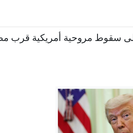
طالب يطلق النار داخل مدرسة في تايلاند.. مقتل معلم وإصابة 15 شخصًا
كيف نجح الحلفاء في تهريب "سلاح هتلر العجيب" من بولندا المحتلة إل
على سقوط مروحية أمريكية قرب م
بـ24 مليون يورو.. فينيسيوس مع ريال مدريد 6 أعوام أخرى وللأبد
رئيس مجلس الشورى بإيران يعلق على "استعراضات" ترا
الاستخبارات الأميركية: بوتين قد يختبر تماسك الناتو بهجوم م
الدفاع الروسية: إصابة 3 سفن شحن محملة بإمدادات للجيش الأوكراني
ب يحاول مجدداً تقييد حق المواطنة بالولادة في الولايات المتحدة عبر أو