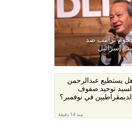
هجوم ترامب ضد
بب إسرائيل
ل يستطيع عبدالرحمن
لسيد توحيد صفوف
لديمقراطيين في نوفمبر؟
منذ 14 دقيقة