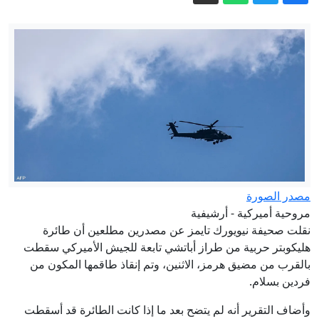
%65.3 نسبة النجاح بامتحان الثانوية العامة
إنجاز استثنائي.. كيندا الخضيرات تحصد
99.90% في التوجيهي وتحصد 999 من
1000
الصفدي ووزير خارجية بيرو يتفقان على
عقد الجولة الأولى من المشاورات
السياسية في أقرب وقت ممكن
%68.1 للأكاديمي و60.2% للمهني.. تفاصيل
نسب نجاح التوجيهي 2026
إدارة السير: نأمل أن تكون مخالفات
احتفالات التوجيهي
مصدر الصورة
مروحية أميركية - أرشيفية
لين المجالي .. أول طالبة أردنية من
نقلت صحيفة نيويورك ⁠تايمز عن مصدرين مطلعين أن طائرة
متلازمة داون تنجح في الثانوية العامة من
هليكوبتر حربية من طراز أباتشي تابعة للجيش الأميركي سقطت
المحاولة الأولى .. فيديو
بالقرب من مضيق هرمز، الاثنين، وتم إنقاذ طاقمها المكون من
فردين ⁠بسلام.
وأضاف التقرير أنه لم يتضح ⁠بعد ما إذا كانت ⁠الطائرة قد أسقطت