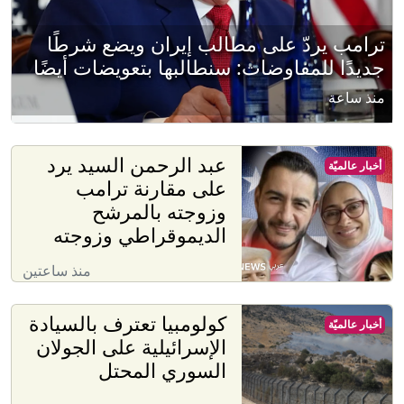
ترامب يردّ على مطالب إيران ويضع شرطًا
جديدًا للمفاوضات: سنطالبها بتعويضات أيضًا
منذ ساعة
عبد الرحمن السيد يرد
أخبار عالميّة
على مقارنة ترامب
وزوجته بالمرشح
الديموقراطي وزوجته
منذ ساعتين
كولومبيا تعترف بالسيادة
أخبار عالميّة
الإسرائيلية على الجولان
السوري المحتل