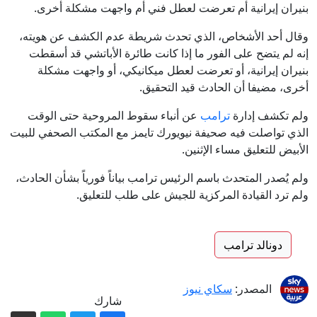
بنيران ⁠إيرانية أم تعرضت ⁠لعطل فني أم واجهت مشكلة أخرى.
وقال أحد الأشخاص، الذي تحدث شريطة عدم الكشف عن هويته،
إنه لم يتضح على الفور ما إذا كانت طائرة الأباتشي قد أسقطت
بنيران إيرانية، أو تعرضت لعطل ميكانيكي، أو واجهت مشكلة
أخرى، مضيفا أن الحادث قيد التحقيق.
ولم تكشف إدارة
ترامب
عن أنباء سقوط المروحية حتى الوقت
الذي تواصلت فيه صحيفة نيويورك تايمز مع المكتب الصحفي للبيت
الأبيض للتعليق مساء الإثنين.
ولم يُصدر المتحدث باسم الرئيس ترامب بياناً فورياً بشأن الحادث،
ولم ترد القيادة المركزية للجيش على طلب للتعليق.
دونالد ترامب
المصدر:
سكاي نيوز
شارك