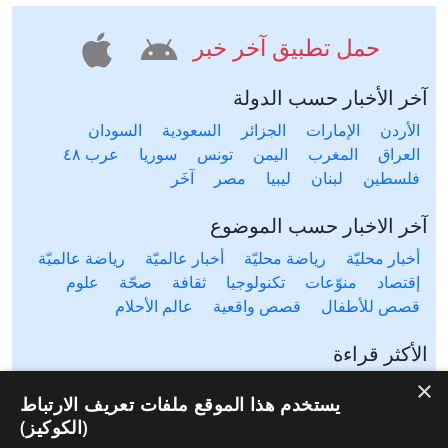
حمل تطبيق آخر خبر
آخر الأخبار حسب الدولة
الأردن
الإمارات
الجزائر
السعودية
السودان
العراق
المغرب
اليمن
تونس
سوريا
عرب ٤٨
فلسطين
لبنان
ليبيا
مصر
آخَر
آخر الاخبار حسب الموضوع
أخبار محليّة
رياضة محليّة
أخبار عالميّة
رياضة عالميّة
إقتصاد
منوّعات
تكنولوجيا
ثقافة
صحّة
علوم
قصص للأطفال
قصص واقعية
عالم الأحلام
الأكثر قراءة
×
آخر ٢٤ ساعة
آخر أسبوع
آخر شهر
يستخدم هذا الموقع ملفات تعريف الارتباط
(الكوكيز)
موقع آخر خبر يتيح لك متابعة آخر الأخبار من مختلف المواقع