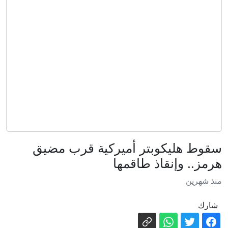
قراءة في نتائج أوائل "التوجيهي".. المدارس
الخاصة تتصدر المشهد وعمّان في المقدمة
التوجيهي 2026 يسجل أعلى نسبة نجاح في
تاريخه .. 65.3%
بمعدل 99.9%.. آية ياغي الأولى على القسم
الصحي في المملكة بالتوجيهي
التربية تعلن عن موعد عقد الدورة التكميلية
للتوجيهي
أوائل المملكة في التوجيهي .. اسماء
سقوط هليكوبتر أميركية قرب مضيق
هرمز.. وإنقاذ طاقمها
ميرا حمام لـ"الوكيل": لم أتوقع أن أكون
منذ شهرين
الأولى.. والطب حلمي
التربية: نسب النجاح الأعلى على الإطلاق
شارك
في تاريخ امتحان الثانوية العامة في المملكة