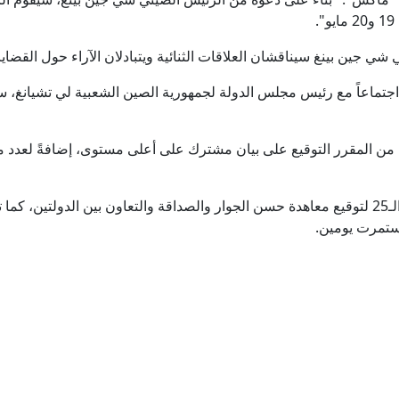
حمد بن جاسم يعلق على اتفاق مكة بين السعودية وتركيا وباك
ي جين بينغ سيناقشان العلاقات الثنائية ويتبادلان الآراء حول القضايا ا
جهاد أزعور عن انتعاش اقتصاد سوريا: خطوات بالاتجاه الصحيح ويج
اً اجتماعاً مع رئيس مجلس الدولة لجمهورية الصين الشعبية لي تشيانغ، 
سوريا: إحباط مخطط داعشي لاستهداف السيدة زينب بريف 
من المقرر التوقيع على بيان مشترك على أعلى مستوى، إضافةً لعدد من 
تركيا: اتفاقية الدفاع مع السعودية وباكستان لا تتعارض مع التزاما
يذكر أن هذه الزيارة ستتزامن مع الذكرى الـ25 لتوقيع معاهدة حسن الجوار والصداقة والتعاون بين ا
"المعاملة بالمثل".. إسبانيا: فحص جوازات المسافرين الإيطاليين يبدأ
ستمرت يومين.
33 مليون دينار لإنشاء المحطة الرئيسية للباص سريع التردد في عمان