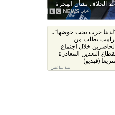
د الخلاف بشأن الهجرة
لدينا حرب يجب خوضها"..
رامب يطلب من
لحاضرين خلال اجتماع
قطاع التعدين المغادرة
ريعا (فيديو)
منذ ساعتين