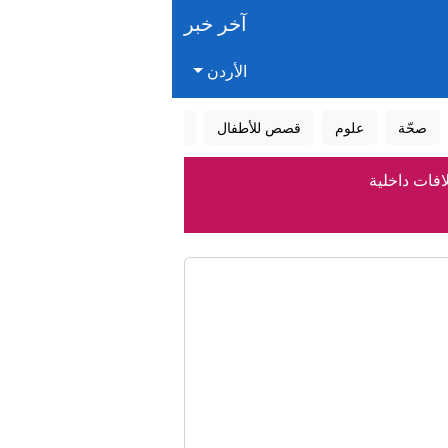
آخر خبر
الأردن
صحّة
علوم
قصص للأطفال
قصص واقعية
عالم الأحلام
فات داخلية
م الحل
جزة
بًا