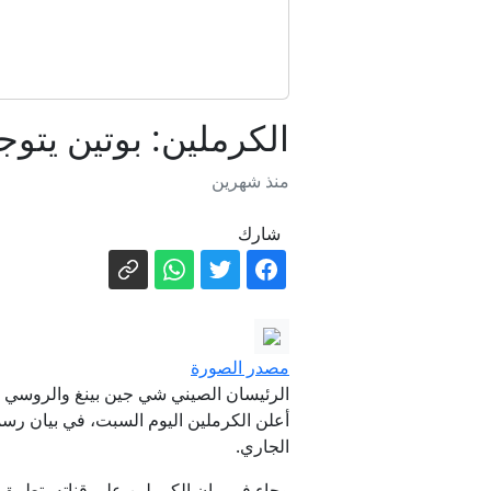
"كبار قادة الجيش 
واشنطن تتوقع
الكرملين: بوتين يتو
منذ شهرين
شارك
إسب
تغريم "ميتا" 567 مليون دولار، في أكبر حكم يتعلق بسلامة الأطفال يصدر ضد عملاق وسائل التواصل الاجتماعي
مصدر الصورة
الرئيسان الصيني شي جين بينغ والروسي ف
الجاري.
وجاء في بيان الكرملين على قناته بتطبيق