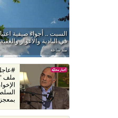
السبت .. أجواء صيفية اعتي
في البادية والأغوار والعقبة
منذ ساعة
#عاجل 
أخبار محليّة
ملف "ا
الإخوا
السلطة
بمعجز