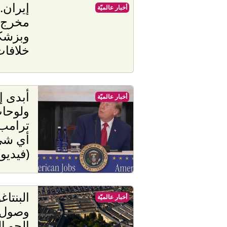
إيران.
أخبار عالميّة
مخرج 
وبزشكي
خلافات
أبدى إ
أخبار عالميّة
ولوحات
ترامب:
أي شي
(فيديو)
البنتا
أخبار عالميّة
وصول ق
الجو إ