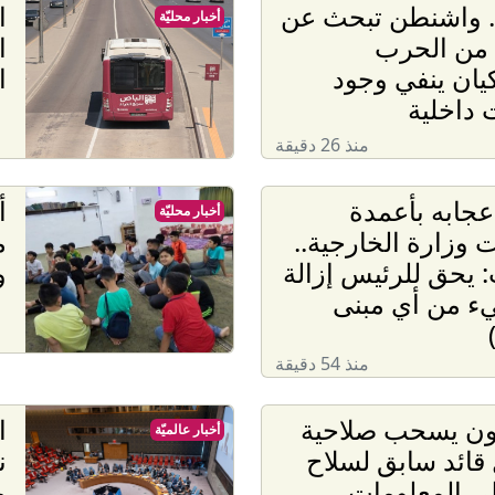
. واشنطن تبحث عن
ا
أخبار محليّة
من الحرب
ا
ان ينفي وجود
ا
 داخلية
منذ 26 دقيقة
عجابه بأعمدة
أ
أخبار محليّة
 وزارة الخارجية..
م
 يحق للرئيس إزالة
و
ء من أي مبنى
منذ 54 دقيقة
غون يسحب صلاحية
ا
أخبار عالميّة
ائد سابق لسلاح
ن
لى المعلومات
م