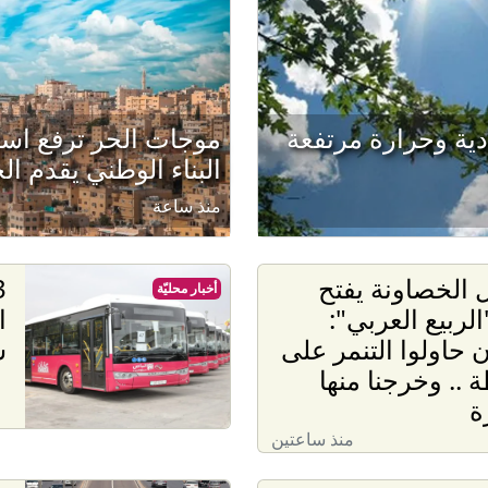
ادية وحرارة مرتفعة
موجات الحر ترفع است
البناء الوطني يقدم ال
منذ ساعة
الخصاونة يفتح
أخبار محليّة
لربيع العربي":
ا
ن حاولوا التنمر على
س
 .. وخرجنا منها
ة
منذ ساعتين