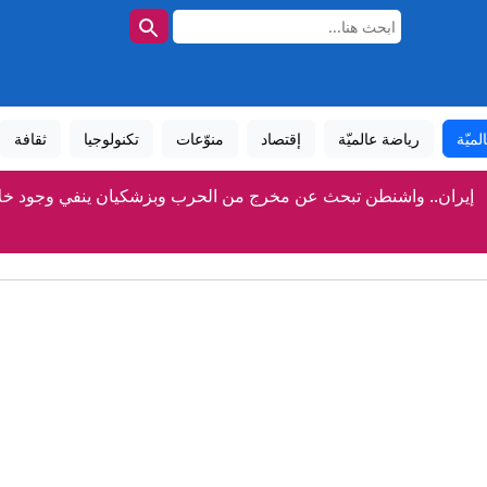
لميّة
رياضة عالميّة
إقتصاد
منوّعات
تكنولوجيا
ثقافة
إيران.. واشنطن تبحث عن مخرج من الحرب وبزشكيان ينفي وجود خلا
موجات الحر ترفع استهلاك الكهرباء.. ومجلس البناء الوطني يقد
السبت .. أجواء صيفية اعتيادية وحرارة مرتفعة في البادية والأغوار والعقبة
اونة يفتح ملف "الربيع العربي": الإخوان حاولوا التنمر على السلطة .. وخرجنا منها بمع
الأمانة: المباشرة بمشروع المحطة الرئيسية للباص السريع قري