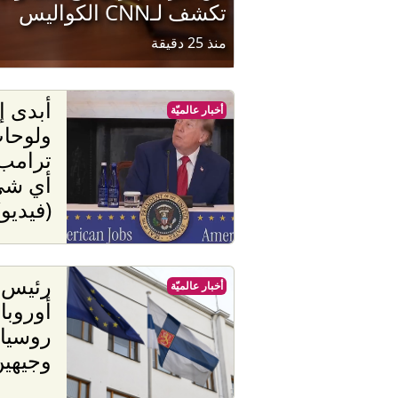
تكشف لـCNN الكواليس
منذ 25 دقيقة
أبدى إ
أخبار عالميّة
ولوحات
ترامب:
أي شي
(فيديو)
رئيس ف
أخبار عالميّة
أوروبا
روسيا 
وجيهي