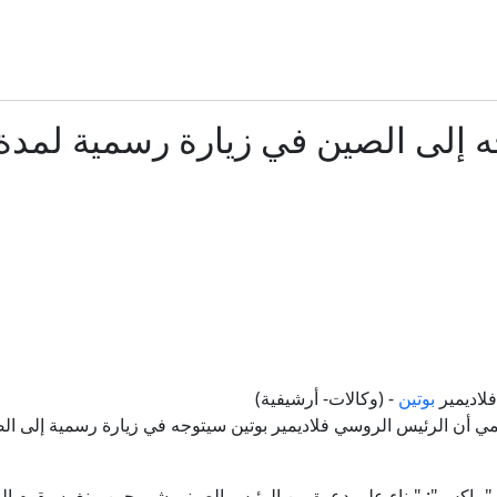
الأمريكي يبحثون عن مخرج من حرب إيران مع محدودية الخيارات".. مصادر تكشف
 "اتفاقاً قريباً" مع طهران، وعقوبات أمريكية على منصة تداول بتهمة
جه إلى الصين في زيارة رسمية لمدة
الحوثيون يعلنون شن هجوم على "قوات سعودية في معسكر صحن
بزشكيان: لا خلاف بين الحكومة والمرشد الأعلى
انيا تفرض إجراءات تفتيش على القادمين من إيطاليا وسط تصاعد الخل
لاديمير
بوتين
- (وكالات- أرشيفية)
إيران.. ترمب يؤكد السيطرة على هرمز وطهران تتحدث عن اتفاق و
 "ماكس": "بناء على دعوة من الرئيس الصيني شي جين بينغ، سيقوم الرئ