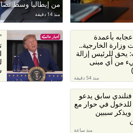
من إيطاليا وسط تصاع
منذ 14 دقيقة
عجابه بأعمدة
"
أخبار عالميّة
 وزارة الخارجية..
ت
 يحق للرئيس إزالة
ا
ء من أي مبنى
ل
س
منذ 54 دقيقة
نلندي سابق يدعو
 للدخول في حوار مع
ويذكر سببين
ن
منذ ساعة