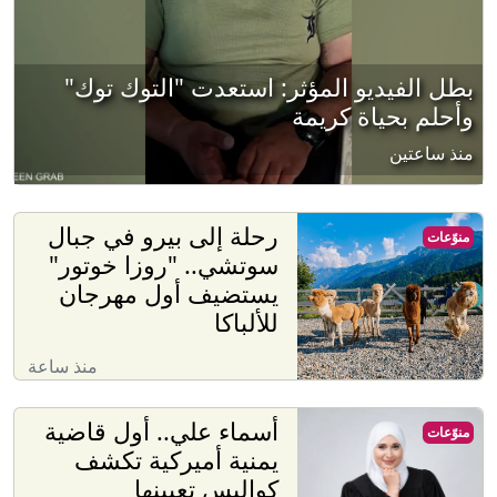
بطل الفيديو المؤثر: استعدت "التوك توك"
وأحلم بحياة كريمة
منذ ساعتين
رحلة إلى بيرو في جبال
منوّعات
سوتشي.. "روزا خوتور"
يستضيف أول مهرجان
للألباكا
منذ ساعة
أسماء علي.. أول قاضية
منوّعات
يمنية أميركية تكشف
كواليس تعيينها