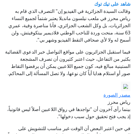
شاهد على تيك توك
وقالت السيدة الجزائرية في الفيديو إن" التصرف الذي قام به
رياض محرز في ملعب نيلسون مانديلا يعتبر شتماً لجميع النساء
الجزائريات، بل وكل الشعب الجزائري، فأنا مناصرة وفية، عمري
63 سنة، منحت وردة للناخب الوطني فلاديمير بيتكوفيتش، ولن
أسمح له ولا لأي صحافي التقط الفيديو وشهر بي".
فيما استقبل الجزائريون على مواقع التواصل خبر الدعوى القضائية
بكثير من التفاعل، حيث اعتبر كثيرون أن تصرف المشجعة
الستينية مبالغ فيه، كون جميع اللاعبين يمكن أن يرفضوا التقاط
صور أو استلام هدايا أياً كان نوعها، ولا تصل المسألة إلى المحاكم.
مصدر الصورة
رياض محرز
بينما رأى آخرون أن "تواجدها في رواق اللاعبين أصلاً ليس قانونياً،
إذ يجب فتح تحقيق حول سبب دخولها".
في حين اعتبر البعض أن الوقت غير مناسب للتشويش على