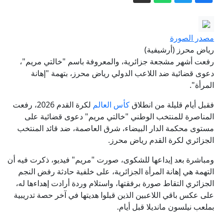
أورتيغا.. ثائر أسقط حكم العائلة وانتهى إلى
حكم عائلته
تنكيل وتعذيب في عرض البحر.. شهادات
مصدر الصورة
ناشطي أسطول غزة تفضح الرواية
رياض محرز (أرشيفية)
الإسرائيلية
أصول روسيا المجمدة.. كيف تمول أوروبا
رفعت أشهر مشجعة جزائرية، والمعروفة باسم "خالتي مريم"،
دعوى قضائية ضد اللاعب الدولي رياض محرز، بتهمة "إهانة
أوكرانيا دون مصادرة الأموال؟
المرأة".
الدفاع الروسية: إسقاط 360 طائرة مسيرة
فقبل أيام قليلة من انطلاق
كأس العالم
لكرة القدم 2026، رفعت
أوكرانية خلال 12 ساعة
المناصرة للمنتخب الوطني "خالتي مريم" دعوى قضائية على
ألمانيا ـ إصلاح التقاعد معركة كسر عظم لا
مستوى محكمة الدار البيضاء، شرق العاصمة، ضد قائد المنتخب
تحتمل التأجيل
الجزائري لكرة القدم رياض محرز.
العراق بلا قوات أجنبية بعد 30 أيلول.. ثلاث
ومباشرة بعد إيداعها للشكوى، صورت "مريم" فيديو، ذكرت فيه أن
حقائق وراء موعد الانسحاب - عاجل
التهمة هي إهانة المرأة الجزائرية، على خلفية حادثة رفض النجم
الجزائري التقاط صورة برفقتها، واستلام وردة أرادت إهداءها له،
على عكس باقي اللاعبين الذين قبلوا هديتها في آخر حصة تدريبية
بملعب نيلسون مانديلا قبل أيام.