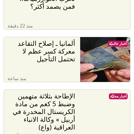
فمن يصمد أكثر؟
منذ 22 دقيقة
ألمانيا ـ إصلاح التقاعد
أخبار عالميّة
معركة كسر عظم لا
تحتمل التأجيل
منذ ساعة
الإطاحة بثلاثة متهمين
أخبار محليّة
وضبط 5 كغم من مادة
الكريستال المخدرة في
أربيل » وكالة الانباء
العراقية (واع)