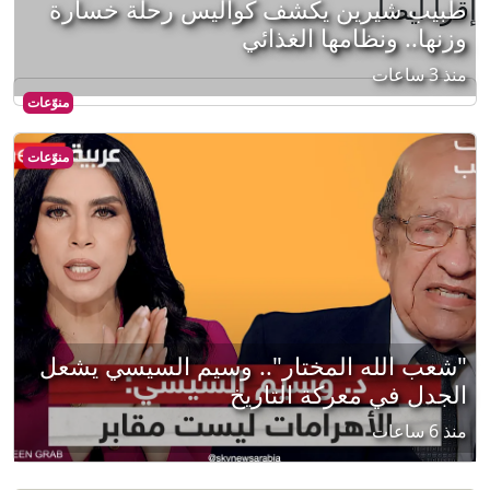
إقرأ أيضا
طبيب شيرين يكشف كواليس رحلة خسارة
وزنها.. ونظامها الغذائي
منذ 3 ساعات
منوّعات
منوّعات
"شعب الله المختار".. وسيم السيسي يشعل
الجدل في معركة التاريخ
منذ 6 ساعات