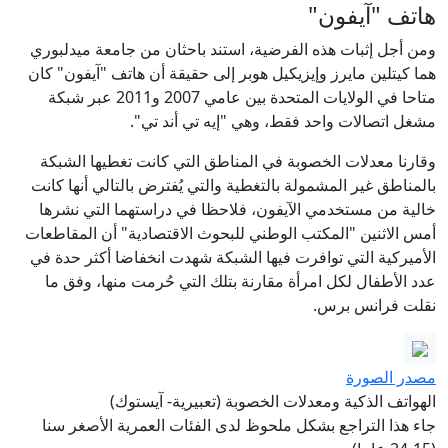
هاتف "آيفون"
ومن أجل إثبات هذه الفرضية، استند باحثان من جامعة ميدلبوري
هما كيتلين مايرز وإيزيكيل هوبر إلى حقيقة أن هاتف "آيفون" كان
متاحا في الولايات المتحدة بين عامي 2007 و2011 عبر شبكة
مشغل اتصالات واحد فقط، وهي "إيه تي أند تي".
وقارنا معدلات الخصوبة في المناطق التي كانت تغطيها الشبكة
بالمناطق غير المشمولة بالتغطية والتي يُفترض بالتالي أنها كانت
خالية من مستخدمي الآيفون، فلاحظا في دراستهما التي نشرها
أمس الاثنين "المكتب الوطني للبحوث الاقتصادية" أن المقاطعات
الأميركية التي توافرت فيها الشبكة شهدت انخفاضا أكثر حدة في
عدد الأطفال لكل امرأة مقارنة بتلك التي حُرمت منها، وفق ما
نقلت فرانس برس.
مصدر الصورة
الهواتف الذكية ومعدلات الخصوبة (تعبيرية- آيستوك)
جاء هذا التراجع بشكل ملحوظ لدى الفئات العمرية الأصغر سنا