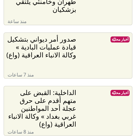
طهران وخامنئي يلتقي
بزشكيان
منذ ساعة
صدور أمر ديواني بتشكيل
أخبار محليّة
قيادة عمليات البادية »
وكالة الانباء العراقية (واع)
منذ 7 ساعات
الداخلية: القبض على
أخبار محليّة
متهم أقدم على حرق
عجلة أحد المواطنين
غربي بغداد » وكالة الانباء
العراقية (واع)
منذ 8 ساعات