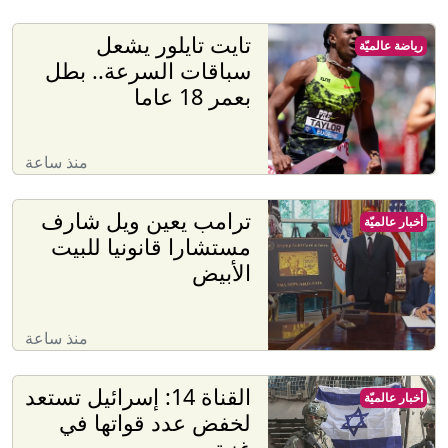
تايت تايلور يشعل
رياضة عالميّة
سباقات السرعة.. بطل
بعمر 18 عاما
منذ ساعة
ترامب يعين ويل شارف
أخبار عالميّة
مستشارا قانونيا للبيت
الأبيض
منذ ساعة
القناة 14: إسرائيل تستعد
أخبار عالميّة
لخفض عدد قواتها في