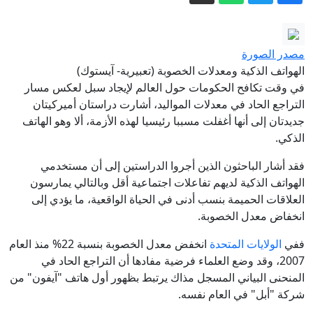
ترامب يعين ويل شارف مستشارا قانونيا
للبيت الأبيض
ضغوط أميركية على إسرائيل لإنهاء القتال
مصدر الصورة
إقليمياً
الهواتف الذكية ومعدلات الخصوبة (تعبيرية- آيستوك)
العراق يعلن تشكيل قيادة "عمليات البادية"
في وقت تكافح الحكومات حول العالم لإيجاد سبل لعكس مسار
التراجع الحاد في معدلات المواليد، أشارت دراستان أميركيتان
جديدتان إلى أنها أغفلت مسببا رئيسيا لهذه الأزمة، ألا وهو الهاتف
مبابي ينهي أبرز الشراكات في تاريخ كرة
الذكي.
القدم الحديثة
فقد أشار الباحثون الذين أجروا الدراستين إلى أن مستخدمي
طهران تفاوض بـ"الغموض النووي".. اتفاق
الهواتف الذكية لديهم تفاعلات اجتماعية أقل وبالتالي يمارسون
أم ضربة جديدة؟
العلاقات الحميمة بنسب أدنى في الحياة الواقعية، ما يؤدي إلى
صدور أمر ديواني بتشكيل قيادة عمليات
انخفاض معدل الخصوبة.
البادية » وكالة الانباء العراقية (واع)
ففي
الولايات المتحدة
انخفض معدل الخصوبة بنسبة 22% منذ العام
2007، وقد وضع العلماء فرضية مفادها أن التراجع الحاد في
المنحنى البياني المسجل مذاك يرتبط بظهور أول هاتف "آيفون" من
شركة "أبل" في العام نفسه.