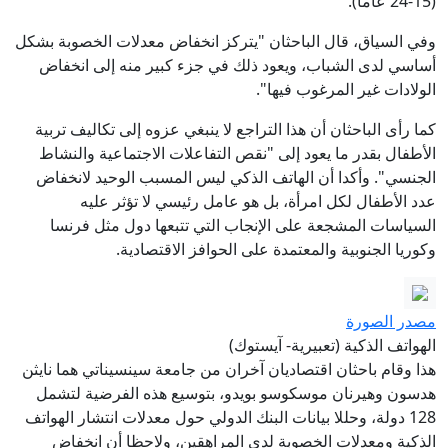
(15-24 عاما).
وفي السياق، قال الباحثان "يتركز انخفاض معدلات الخصوبة بشكل
أساسي لدى الشباب، ويعود ذلك في جزء كبير منه إلى انخفاض
الولادات غير المرغوب فيها".
كما رأى الباحثان أن هذا التراجع لا ينبغي عزوه إلى تكاليف تربية
الأطفال بقدر ما يعود إلى "نقص التفاعلات الاجتماعية والنشاط
الجنسي". وأكدا أن الهاتف الذكي ليس المسبب الوحيد لانخفاض
عدد الأطفال لكل امرأة، بل هو عامل رئيسي لا تؤثر عليه
السياسات المشجعة على الإنجاب التي تتبعها دول مثل فرنسا
وكوريا الجنوبية والمعتمدة على الحوافز الاقتصادية.
مصدر الصورة
الهواتف الذكية (تعبيرية- آيستوك)
هذا وقام باحثان اقتصاديان آخران من جامعة سينسيناتي هما نايثن
هدسون وهيرنان موسكوسو بويدو، بتوسيع هذه الفرضية لتشمل
128 دولة، وحللا بيانات البنك الدولي حول معدلات انتشار الهواتف
الذكية ومعدلات الخصوبة لدى المراهقين، ولاحظا أن انخفاض