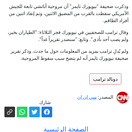
وذكرت صحيفة "نيويورك تايمز" أن مروحية أباتشي تابعة للجيش
الأمريكي سقطت بالقرب من المضيق الاثنين، وتم إنقاذ اثنين من
أفراد الطاقم.
وقال ترامب للصحفيين في نيويورك فجر الثلاثاء: "الطياران بخير،
ولم يصب أحد بأذى". وتابع: "سنصدر تقريراً غداً".
ولم يُدلِ ترامب بمزيد من المعلومات حول ما حدث. وذكر تقرير
صحيفة نيويورك تايمز أنه لم يتضح سبب سقوط المروحية.
دونالد ترامب
المصدر:
سي ان ان
شارك
الصفحة الرئيسية