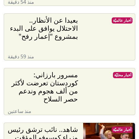
منذ 54 دقيقة
بعيدا عن الأنظار..
أخبار عالميّة
الاحتلال يوافق على البدء
بمشروع "إعمار رفح"
منذ 59 دقيقة
مسرور بارزاني:
أخبار محليّة
كوردستان تعرضت لأكثر
من ألف هجوم وندعم
حصر السلاح
منذ ساعتين
شاهد.. نائب ترشق رئيس
أخبار عالميّة
وزراء كوسوفو المؤقت