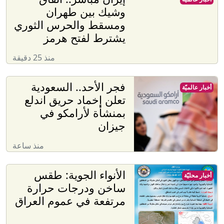
وشيك بين طهران
ومسقط والحرس الثوري
يشترط لفتح هرمز
منذ 25 دقيقة
فجر الأحد.. السعودية
أخبار عالميّة
تعلن إخماد حريق اندلع
بمنشأة لأرامكو في
جيزان
منذ ساعة
الأنواء الجوية: طقس
أخبار محليّة
ساخن ودرجات حرارة
مرتفعة في عموم العراق