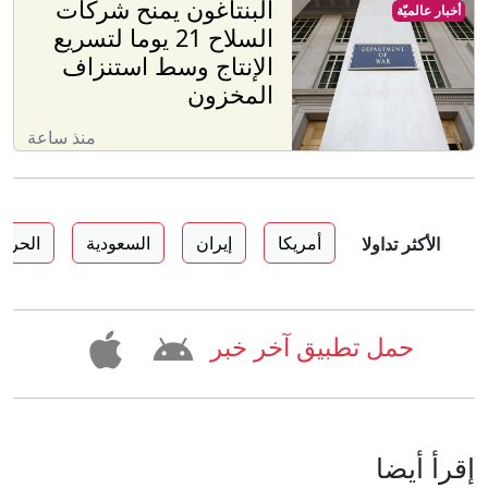
البنتاغون يمنح شركات
أخبار عالميّة
السلاح 21 يوما لتسريع
الإنتاج وسط استنزاف
المخزون
منذ ساعة
أمريكا
إيران
السعودية
الحرب
الأكثر تداولا
حمل تطبيق آخر خبر
إقرأ أيضا