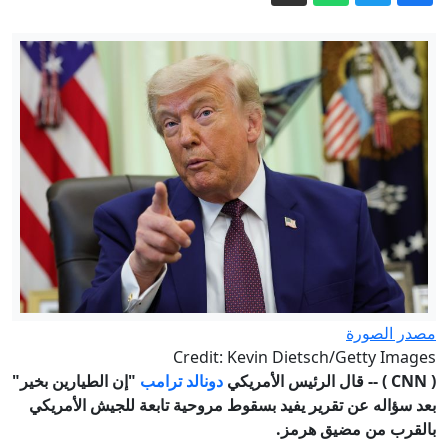
شاهد.. نائب ترشق رئيس وزراء كوسوفو
المؤقت بالبيض
وكالة إيرانية تنشر فيديو للمرشد الأعلى
مجتبى خامنئي دون توضيح تاريخه
نائب أمريكي: اتفاقية السعودية وتركيا
وباكستان إنجاز يحسب لترامب
هروب من الدولار إلى اليوان.. هل تستقل
أفريقيا أم تعيد توزيع اعتمادها؟
بفارق صوت واحد.. الشيوخ الأمريكي يقر
تعيين محامي ترمب الوفي وزيرا للعدل
الداخلية: إجراءات قانونية بحق نحو 8 آلاف
مصدر الصورة
منتسب وموظف منذ بداية 2026
Credit: Kevin Dietsch/Getty Images
(
CNN
) -- قال الرئيس الأمريكي
دونالد ترامب
"إن الطيارين بخير"
بعد سؤاله عن تقرير يفيد بسقوط مروحية تابعة للجيش الأمريكي
بالقرب من مضيق هرمز.