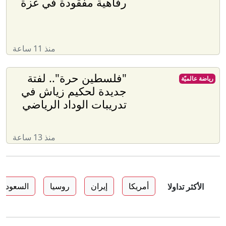
رفاهية مفقودة في غزة
منذ 11 ساعة
"فلسطين حرة".. لفتة
رياضة عالميّة
جديدة لحكيم زياش في
تدريبات الوداد الرياضي
منذ 13 ساعة
أمريكا
إيران
روسيا
السعودية
الأكثر تداولا