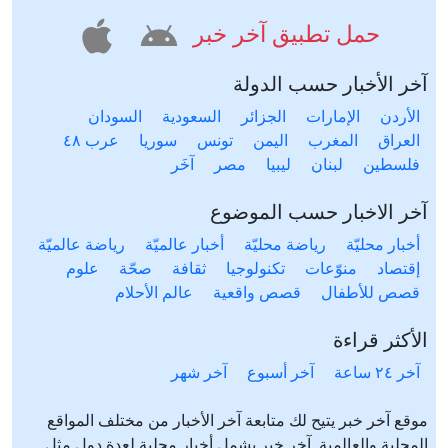
حمل تطبيق آخر خبر
آخر الأخبار حسب الدولة
الأردن
الإمارات
الجزائر
السعودية
السودان
العراق
المغرب
اليمن
تونس
سوريا
عرب ٤٨
فلسطين
لبنان
ليبيا
مصر
آخَر
آخر الاخبار حسب الموضوع
أخبار محليّة
رياضة محليّة
أخبار عالميّة
رياضة عالميّة
إقتصاد
منوّعات
تكنولوجيا
ثقافة
صحّة
علوم
قصص للأطفال
قصص واقعية
عالم الأحلام
الأكثر قراءة
آخر ٢٤ ساعة
آخر أسبوع
آخر شهر
موقع آخر خبر يتيح لك متابعة آخر الأخبار من مختلف المواقع
المحلية والعالمية. آخر خبر يشمل أخبار محلية لعدة دول مثل