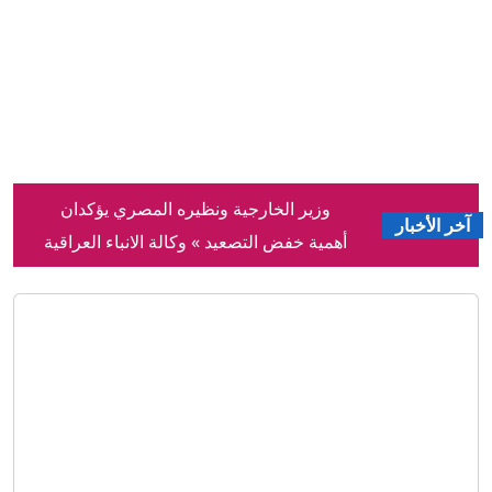
وزير الخارجية ونظيره المصري يؤكدان
أهمية خفض التصعيد » وكالة الانباء العراقية
آخر الأخبار
(واع)
اعتقال محمد الهجف المقرب من أبو مازن
على خلفية استحواذه على أموال العقود
بصلاح الدين
إيران مباشر.. الحرس الثوري يشترط لفتح
هرمز والكشف عن مخطط لإدخال قوات
برية إلى طهران
ما دامت لا تهاجم الدول الأعضاء.. فيدان:
اتفاقية مكة للدفاع المشترك لا تستهدف
إيران
قبل أن تبدأ القرعة.. الحج تحسم الجدل
وتكشف موعد الإعلان الرسمي