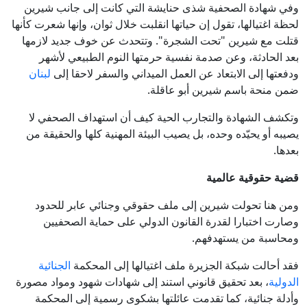
وفي شهادة الصحفية شذى حنايشة التي كانت إلى جانب شيرين
لحظة اغتيالها، تقول إن حياتها انقلبت خلال ثوان، وإنها شعرت كأنها
قتلت مع شيرين "تحت الشجرة". وتتحدث عن خوف جديد لازمها
بعد الحادثة، وعن صدمة نفسية حرمتها النوم الطبيعي لأشهر
ودفعتها إلى الابتعاد عن العمل الميداني والسفر لاحقا إلى
لبنان
ضمن منحة باسم شيرين أبو عاقلة.
وتكشف الشهادة والتجارب الحية كيف أن استهداف الصحفي لا
يصيبه أو يحيّده وحده، بل يصيب البيئة المهنية كلها والحقيقة من
بعدها.
قضية حقوقية عالمية
ومن هنا تحولت شيرين إلى ملف حقوقي وجنائي عابر للحدود
وصارت اختبارا لقدرة القانون الدولي على حماية الصحفيين
ومحاسبة من يستهدفهم.
فقد أحالت شبكة الجزيرة ملف اغتيالها إلى المحكمة
الجنائية
الدولية
، بعد تحقيق قانوني استند إلى شهادات شهود ومواد مصورة
وأدلة جنائية، كما تقدمت عائلتها بشكوى رسمية إلى المحكمة