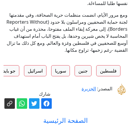
نفسها طلبا للمساءلة.
ومع مرور الأيام، انضمت منظمات حرية الصحافة، وفي مقدمتها
لجنة حماية الصحفيين ومراسلون بلا حدود (Reporters Without
Borders)، إلى معركة إبقاء الملف مفتوحا، محذرة من أن غياب
المحاسبة لا يخص شيرين وحدها، بل يفتح الباب أمام استهداف
أوسع للصحفيين في فلسطين وغزة والعالم. ومع كل ذلك ما تزال
القضية -رغم زخمها- تراوح مكانها.
فلسطين
جنين
سوريا
اسرائيل
جو بايدن
المصدر:
الجزيرة
شارك
الصفحة الرئيسية