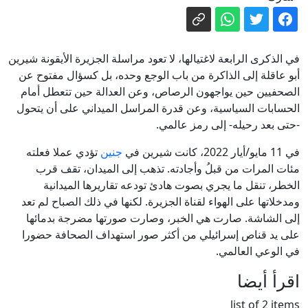
حكم عائلته
تنكيل وتعذيب في عرض البحر.. شهادات
ناشطي أسطول غزة تفضح الرواية
في الذكرى الرابعة لاغتيالها، لا تعود مراسلة الجزيرة الأيقونة شيرين
الإسرائيلية
أصول روسيا المجمدة.. كيف تمول أوروبا
أبو عاقلة إلى الذاكرة من باب الوجع وحده، بل كسؤال مفتوح عن
الصحفيين حين يواجهون الرصاص، وعن العدالة حين تتعطل أمام
أوكرانيا دون مصادرة الأموال؟
الحسابات السياسية، وعن قدرة المراسل الميداني على أن يتحول
الدفاع الروسية: إسقاط 360 طائرة مسيرة
-حتى بعد رحيله- إلى رمز عالمي.
أوكرانية خلال 12 ساعة
في 11 مايو/أيار 2022، كانت شيرين في
جنين
تؤدي عملا فعلته
ألمانيا ـ إصلاح التقاعد معركة كسر عظم لا
مئات المرات من قبلُ وأجادته. تذهب إلى الميدان، تقف قرب
تحتمل التأجيل
الخطر، تنقل ما يجري بصوت هادئ تودعه تقاريرها الميدانية
العراق بلا قوات أجنبية بعد 30 أيلول.. ثلاث
ومدخلاتها على الهواء لقناة الجزيرة. لكنها في ذلك الصباح لم تعد
حقائق وراء موعد الانسحاب - عاجل
إلى الشاشة. صارت هي الخبر، وصارت صورتها مضرجة بدمائها
على يد قناص إسرائيلي من أكثر صور استهداف الصحافة حضورا
في الوعي العالمي.
اقرأ أيضا
list of 2 items