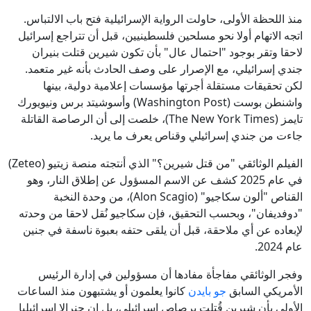
منذ اللحظة الأولى، حاولت الرواية الإسرائيلية فتح باب الالتباس.
اتجه الاتهام أولا نحو مسلحين فلسطينيين، قبل أن تتراجع إسرائيل
لاحقا وتقر بوجود "احتمال عال" بأن تكون شيرين قتلت بنيران
جندي إسرائيلي، مع الإصرار على وصف الحادث بأنه غير متعمد.
لكن تحقيقات مستقلة أجرتها مؤسسات إعلامية دولية، بينها
واشنطن بوست (Washington Post) وأسوشيتد برس ونيويورك
تايمز (The New York Times)، خلصت إلى أن الرصاصة القاتلة
جاءت من جندي إسرائيلي وقناص يعرف ما يريد.
الفيلم الوثائقي "من قتل شيرين؟" الذي أنتجته منصة زيتيو (Zeteo)
في عام 2025 كشف عن الاسم المسؤول عن إطلاق النار، وهو
القناص "ألون سكاجيو" (Alon Scagio)، من وحدة النخبة
"دوفديفان"، وبحسب التحقيق، فإن سكاجيو نُقل لاحقا من وحدته
لإبعاده عن أي ملاحقة، قبل أن يلقى حتفه بعبوة ناسفة في جنين
عام 2024.
وفجر الوثائقي مفاجأة مفادها أن مسؤولين في إدارة الرئيس
الأمريكي السابق
جو بايدن
كانوا يعلمون أو يشتبهون منذ الساعات
الأولى بأن شيرين قُتلت برصاص إسرائيلي، بل إن جنرالا إسرائيليا