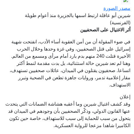
مصدر الصورة
شيرين أبو عاقلة ارتبط اسمها بالجزيرة منذ أعوام طويلة
(الفرنسية)
أثر الاغتيال على الصحفيين
في ضوء المقولة أن من أمن العقوبة أساء الأدب، انفتحت شهية
إسرائيل على قتل الصحفيين، وفي غزة وحدها وخلال الحرب
الأخيرة قتلت 240 منهم بدم بارد أمام مرأى ومسمع من العالم.
وهنا لم تعد شيرين حالة استثنائية، بل بدت مقدمة لنمط أكثر
اتساعا. صحفيون يقتلون في الميدان، عائلات صحفيين تستهدف،
مقار إعلامية تدمر، وروايات جاهزة تطعن في الضحية وتبرر
الاستهداف.
إعلان
وقد كشف اغتيال شيرين وما أعقبه هشاشة الضمانات التي يتحدث
عنها القانون الدولي، وذكّر الصحفيين بأن وجودهم في الميدان قد
يتحول من سبب للحماية إلى سبب للاستهداف، خاصة حين تكون
الكاميرا شاهدا مزعجا للرواية العسكرية.