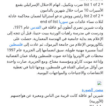
* list 1 of 2 ضرب وتكبيل.. اتهام الاحتلال الإسرائيلي بقمع
الأسيرات 10 مرات خلال شهرين بالدامون
* list 2 of 2 رايتس ووتش تدعو أستراليا لضمان محاكمة عادلة
لثلاث نساء عائدات من
سوريا
end of list
ولدت شيرين نصري أنطون أبو عاقلة في
القدس
عام 1971،
ودرست في مدرسة راهبات الوردية ببيت حنينا، قبل أن تتجه إلى
الإعلام بعد بداية جامعية في الهندسة المعمارية. حصلت على
بكالوريوس الإعلام من جامعة اليرموك، ثم عادت إلى
فلسطين
لتبدأ مسيرة مهنية طويلة، سبق انضمامها إلى الجزيرة عام 1997
محطات في الأونروا وإذاعة صوت فلسطين وقناة عمان الفضائية
وإذاعة مونت كارلو ومؤسسة مفتاح. ومع الجزيرة، صارت واحدة
من أوائل مراسلي القناة في فلسطين، ووجها ثابتا في تغطية
الانتفاضات والاجتياحات والمواجهات اليومية.
مصدر الصورة
شيرين أبو عاقلة كانت قريبة من الناس ومعبرة عن هواجسهم
(الأوربية)