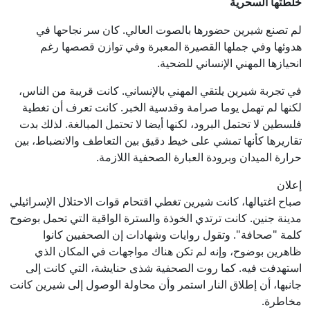
خلطتها السحرية
لم تصنع شيرين حضورها بالصوت العالي. كان سر نجاحها في
هدوئها وفي جملها القصيرة المعبرة وفي توازن قصصها رغم
انحيازها المهني الإنساني للضحية.
في تجربة شيرين يلتقي المهني بالإنساني. كانت قريبة من الناس،
لكنها لم تهمل يوما صرامة وقدسية الخبر. كانت تعرف أن تغطية
فلسطين لا تحتمل البرود، لكنها أيضا لا تحتمل المبالغة. لذلك بدت
تقاريرها كأنها تمشي على خيط دقيق بين التعاطف والانضباط، بين
حرارة الميدان وبرودة العبارة الصحفية اللازمة.
إعلان
صباح اغتيالها، كانت شيرين تغطي اقتحام قوات الاحتلال الإسرائيلي
مدينة جنين. كانت ترتدي الخوذة والسترة الواقية التي تحمل بوضوح
كلمة "صحافة". وتقول روايات وشهادات إن الصحفيين كانوا
ظاهرين بوضوح، وإنه لم تكن هناك مواجهات في المكان الذي
استهدفت فيه. كما روت الصحفية شذى حنايشة، التي كانت إلى
جانبها، أن إطلاق النار استمر وأن محاولة الوصول إلى شيرين كانت
مخاطرة.