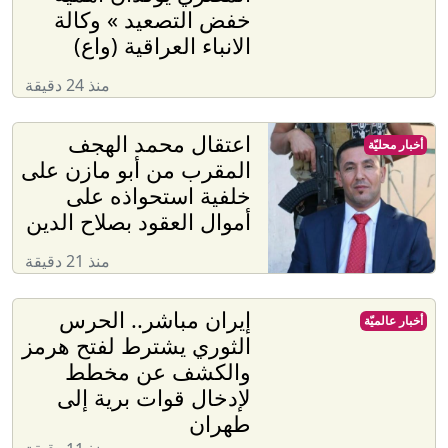
خفض التصعيد » وكالة
الانباء العراقية (واع)
منذ 24 دقيقة
اعتقال محمد الهجف
أخبار محليّة
المقرب من أبو مازن على
خلفية استحواذه على
أموال العقود بصلاح الدين
منذ 21 دقيقة
إيران مباشر.. الحرس
أخبار عالميّة
الثوري يشترط لفتح هرمز
والكشف عن مخطط
لإدخال قوات برية إلى
طهران