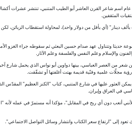
ي الشارع الذي أطلق عليه قبل نحو 100 عام اسم شاعر القرن العاشر أبو الطيب المتنبي، تنتشر عش
تقيات المثقفين.
بألف دينار" (أي بأقل من دولار واحد)، لمحاولة استقطاب الزبائن، لك
لفنون والإسلام وعلم النفس والفلسفة وعلم الآثار.
اوين شعر من العصر العباسي، بينها دواوين أبو نواس الذي يحمل شارع
ية مجلّات علمية وفنّية قديمة بهتت أغلفتها أو تشقّقت.
مكن العثور عليها في شارع المتنبي، كتاب "الكنز العظيم" المقدّس الذي 
اسي في العراق وإيران.
أنني أتعب دون أي ربح في المقابل"، مؤكدا أنه مستمرّ في عمله لأنه "ا
 تعود إلى "ارتفاع سعر الكتاب وانتشار وسائل التواصل الاجتماعي".