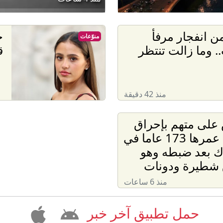
 انفجار مرفأ
ج
منوّعات
. وما زالت تنتظر
ق
منذ 42 دقيقة
على متهم بإحراق
كنيسة عمرها 173 عاما في
ك بعد ضبطه وهو
شطيرة ودونات
منذ 6 ساعات
حمل تطبيق آخر خبر