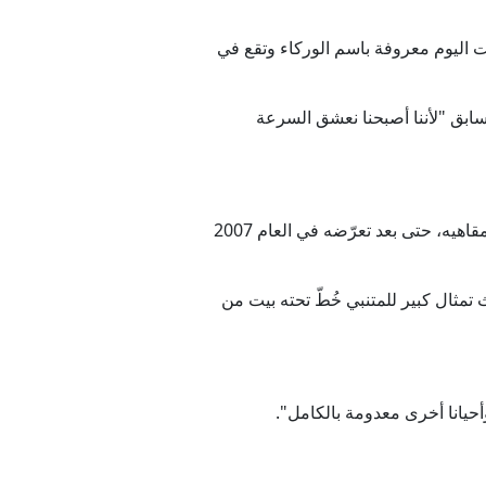
دينة أوروك الأثرية التي أصبحت اليوم معروفة باسم الوركاء وتقع في
ما كان في السابق "لأننا أصبحنا نعشق السرعة
وعلى الرغم من نزاعات عرفها العراق على مدى عقود منذ الثمانينات، ظلّ شارع المتنبي نابضا بالحياة بمكتباته ومقاهيه، حتى بعد تعرّضه في العام 2007
تمثال كبير للمتنبي خُطّ تحته بيت من
أحيانا أخرى معدومة بالكامل".