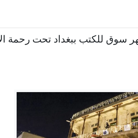
هل يشكل تاكر كارلسون حزبا ثالثا؟
ذاكرة القصف وحسابات المصالح.. هل تتصالح سوريا الجديدة مع 
شهر سوق للكتب ببغداد تحت رحمة ال
15 سفينة بـ 275 مليار.. تعرّف على أسطول "دونالد ترمب" الحربي
غادي آيزنكوت: من هو الجنرال السابق أبرز منافسي نتنياهو
اتفاق غزة بين ضغوط ترامب وحسابات نتنياهو
رئيس الوزراء الكندي يسخر من ترامب بعد تعطل جهاز التلقين.. (
محادثات لبنان وإسرائيل تستأنف بعد تعليقها في روما