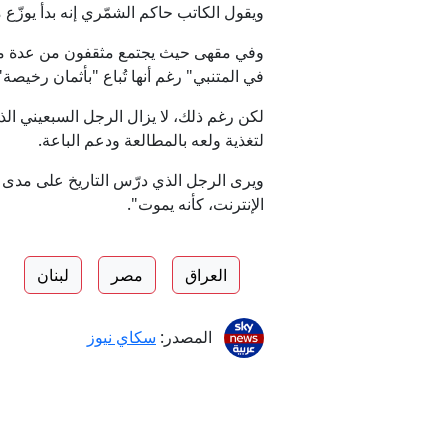
ويقول الكاتب حاكم الشمّري إنه بدأ يوزّع
وفي مقهى حيث يجتمع مثقفون من عدة مدن 
في المتنبي" رغم أنها تُباع "بأثمان رخيصة"
لتغذية ولعه بالمطالعة ودعم الباعة.
الإنترنت، كأنه يموت".
العراق
مصر
لبنان
المصدر:
سكاي نيوز