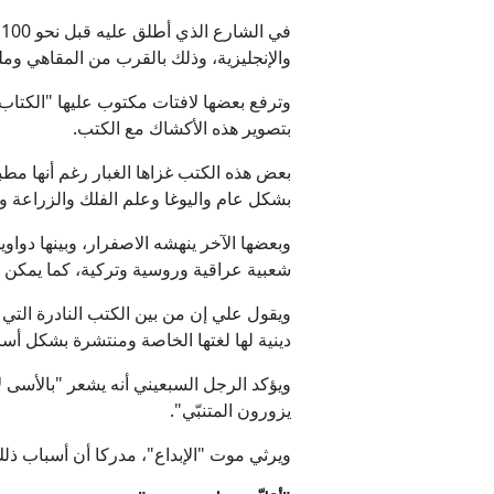
ف
والإنجليزية، وذلك بالقرب من المقاهي ومل
وترفع بعضها لافتات مكتوب عليها "الكتاب 
بتصوير هذه الأكشاك مع الكتب.
بشكل عام واليوغا وعلم الفلك والزراعة وا
وبعضها الآخر ينهشه الاصفرار، وبينها دو
شعبية عراقية وروسية وتركية، كما يمكن رؤ
ويقول علي إن من بين الكتب النادرة التي ي
دينية لها لغتها الخاصة ومنتشرة بشكل أس
ويؤكد الرجل السبعيني أنه يشعر "بالأسى ل
يزورون المتنبّي".
ويرثي موت "الإبداع"، مدركا أن أسباب ذلك