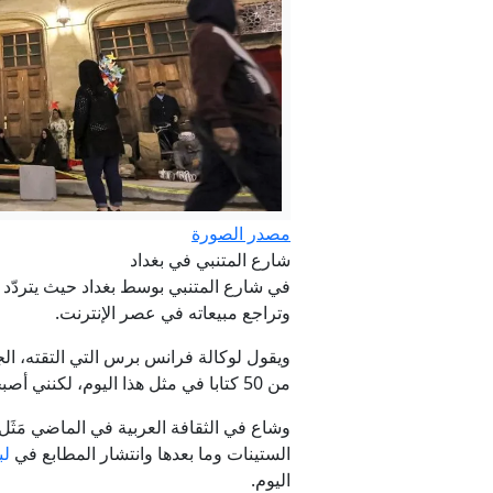
مختار لـRT: لقاء مرتقب بين عقيلة صالح وتكالة والمنفي لبلورة مبادرة الرئاسات الثلاث وتوحيد المسارات
واشنطن بوست:
مصدر الصورة
شارع المتنبي في بغداد
في شارع المتنبي بوسط بغداد حيث يتردّد ت
وتراجع مبيعاته في عصر الإنترنت.
ويقول لوكالة فرانس برس التي التقته، ال
من 50 كتابا في مثل هذا اليوم، لكنني أصبحت أبيع ما لا يزيد عن 5".
وشاع في الثقافة العربية في الماضي مَثَل 
الستينات وما بعدها وانتشار المطابع في
لب
اليوم.