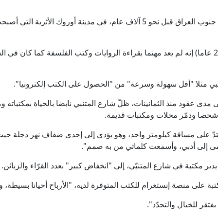
ويُعتقد أن الكتابة ظهرت بشكلها الأول في جنوب العراق قبل نحو 5 آلاف عام، في م
ويقول مهندس الحاسوب عيسى عدنان (28 عاما) إنه لم يعد مهتما بقراءة الروايات وكتب الفلسفة ك
ي مثلا "أقل سهولة وسرعة" من "الحصول على الكتب إلكترونيا".
تدّ على مسافة كيلومتر واحد، وهو يؤدي إلى إحدى ضفاف نهر دجلة حيث 
أعمى إلى أدبي، وأسمعت كلماتي من به صمم".
 على منصة إنستغرام للكتب المتوفرة لديه، "الأرباح أحيانا بسيطة، و
فتقر للخيال والتجدّد".