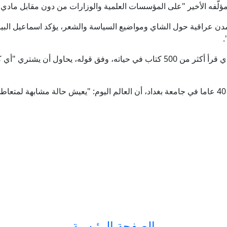
 مؤلّفه الأخير "على المؤسسات العلمية والوزارات من دون مقابل مادي
عراقية حول الشاي ومواضيع السياسة والشعر، يؤكد اسماعيل البياتي أ
.
لكن رغم ذلك، لا يزال الرجل السبعيني الذي قرأ أكثر من 500 كتاب في حياته، وفق قو
ويرى الرجل الذي درّس التاريخ على مدى 40 عاما في جامعة بغداد، أن العالم اليوم: "يعيش حالة 
الصفحة الرئيسية