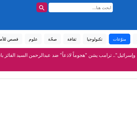
منوّعات
تكنولوجيا
ثقافة
صحّة
علوم
قصص للأط
 وإسرائيل".. ترامب يشن "هجوماً لاذعاً" ضد عبدالرحمن السيد الفائز با
منها دعم إنفانتينو.. إليك نتائج الاجتماع الطارئ لـ"فيفا" في ا
رعب في أوروبا.. مسيّرة مفخخة تعطل مطارا ألمانياً
زالوجني يقر بسقوط أوراق كييف العسكرية وتفوق روسيا المي
ترامب: نتحدث مع الإيرانيين وأفضّل التوصل إلى اتفاق لأنني لا أريد 