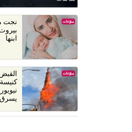
نجت من
منوّعات
بيروت.
ابنها
القبض 
منوّعات
نيويور
يسرق 