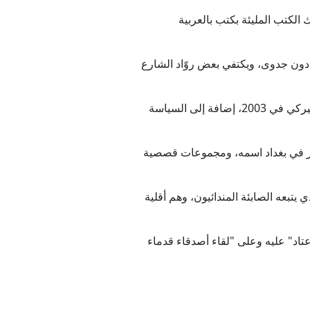
رات أكشاك الكتب المليئة بكتب بالعربية
ن دون جدوى، ويكتفي بعض روّاد الشارع
بعض هذه الكتب غزاها الغبار رغم أنها مطبوعة حديثا وتتناول عهد صدام حسين البعثي ثم سقوطه جراء الغزو الأميركي في 2003، إضافة إلى السياسة
 آخر في بغداد اسمه، ومجموعات قصصية
يتبعه الصابئة المندائيون، وهم أقلية
عتاد" عليه وعلى "لقاء أصدقاء قدماء