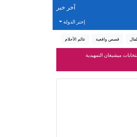
آخر خبر
إختر الدولة
فال
قصص واقعية
عالم الأحلام
نتخابات ميشيغان التمهيدية
لمغرب
داني
قتل الناس