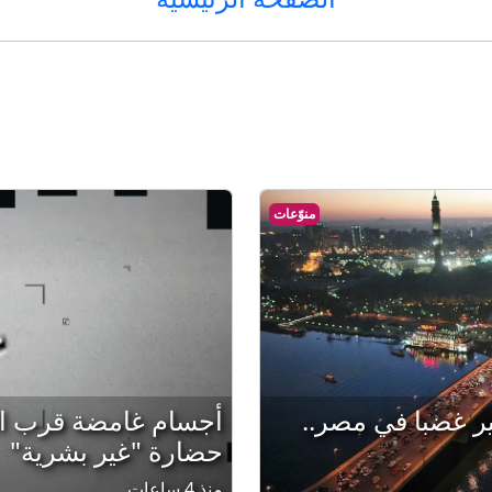
منوّعات
ثير غضبا في مصر..
أجسام غامضة قرب الق
حضارة "غير بشرية"
منذ 4 ساعات