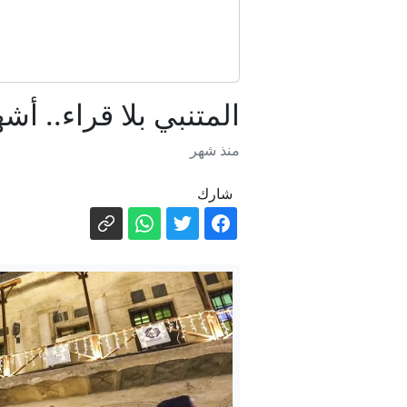
المتنبي بلا قراء.. أ
منذ شهر
شارك