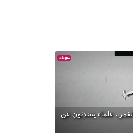
منوّعات
مر.. علماء يتحدثون عن