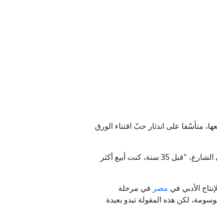
لصواريخ والحرب مع إيران
دن
رية
 متأسّفا على اندثار حبّ اقتناء الورق
ه الجديد
وأكثر الأيام اكتظاظا في الشارع، "قبل 35 سنة، كنت أبيع أكثر
إنتاج الأدبي في
مصر
في مرحلة
سومة، لكن هذه المقولة تبدو بعيدة