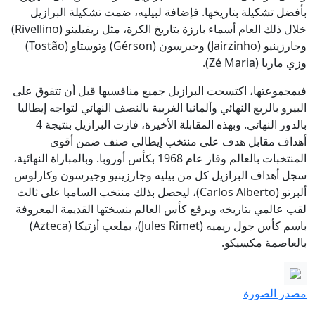
بأفضل تشكيلة بتاريخها. فإضافة لبيليه، ضمت تشكيلة البرازيل
خلال ذلك العام أسماء بارزة بتاريخ الكرة، مثل ريفيلينو (Rivellino)
وجارزينيو (Jairzinho) وجيرسون (Gérson) وتوستاو (Tostão)
وزي ماريا (Zé Maria).
فبمجموعتها، اكتسحت البرازيل جميع منافسيها قبل أن تتفوق على
البيرو بالربع النهائي وألمانيا الغربية بالنصف النهائي لتواجه إيطاليا
بالدور النهائي. وبهذه المقابلة الأخيرة، فازت البرازيل بنتيجة 4
أهداف مقابل هدف على منتخب إيطالي صنف ضمن أقوى
المنتخبات بالعالم وفاز عام 1968 بكأس أوروبا. وبالمباراة النهائية،
سجل أهداف البرازيل كل من بيليه وجارزينيو وجيرسون وكارلوس
ألبرتو (Carlos Alberto)، ليحصل بذلك منتخب السامبا على ثالث
لقب عالمي بتاريخه ويرفع كأس العالم بنسختها القديمة المعروفة
باسم كأس جول ريميه (Jules Rimet)، بملعب أزتيكا (Azteca)
بالعاصمة مكسيكو.
مصدر الصورة