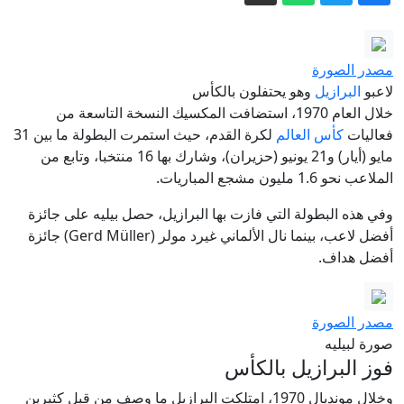
في فرنسا، لكن من المسؤول؟
بعيدا عن الأنظار.. الاحتلال يوافق على البدء
بمشروع "إعمار رفح"
مصدر الصورة
لاعبو
البرازيل
وهو يحتفلون بالكأس
قنبلة أمريكية دمرت المدينة.. عمدة
خلال العام 1970، استضافت المكسيك النسخة التاسعة من
ناغازاكي يحدد الجهة المسؤولة بينما تتجنب
فعاليات
كأس العالم
لكرة القدم، حيث استمرت البطولة ما بين 31
ذلك تاكايتشي وغوتيريش
دراسة تكشف.. جزيئات البلاستيك قد تؤثر
مايو (أيار) و21 يونيو (حزيران)، وشارك بها 16 منتخبا، وتابع من
في نمو الجنين أثناء الحمل
الملاعب نحو 1.6 مليون مشجع المباريات.
اندلاع حريق في مجمع نصير آباد الصناعي
وفي هذه البطولة التي فازت بها البرازيل، حصل بيليه على جائزة
في طهران (فيديو)
أفضل لاعب، بينما نال الألماني غيرد مولر (Gerd Müller) جائزة
إيران مباشر.. اتفاق وشيك بين طهران
أفضل هداف.
ومسقط والحرس الثوري يشترط لفتح
هرمز
مصدر الصورة
صورة لبيليه
فوز البرازيل بالكأس
وخلال مونديال 1970، امتلكت البرازيل ما وصف من قبل كثيرين