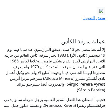
مصدر الصورة
عملية سرقة الكأس
إلا أنه بعد مضي نحو 13 سنة، صعق البرازيليون عند سماعهم يوم
19 ديسمبر (كانون الأول) 1983 لخبر سرقة كأس العالم من خزينة
الاتحاد البرازيلي لكرة القدم بشكل غامض. وخلافا لكأس 1966
التي عثر عليها بعد أن سرقت، لم تعد كأس 1970 ولم يعرف
مصيرها ليومنا الحاضر، فيما وجهت أصابع الاتهام نحو وكيل أعمال
نادي أتليتيكو مينيرو (Atlético Mineiro) سيرجيو بيريرا آيريس
(Sérgio Pereira Ayres) والمعروف أيضا بسيرجيو بيرالتا
(Sérgio Peralta).
فحينها، استعان هذا العقل المدبر للعملية برجل شرطة سابق يدعى
فرانسيسكو ريفيرا (Francisco Rivera)، ومصمم ديكور حمل اسم