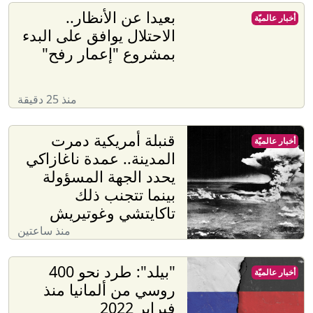
بعيدا عن الأنظار..
أخبار عالميّة
الاحتلال يوافق على البدء
بمشروع "إعمار رفح"
منذ 25 دقيقة
قنبلة أمريكية دمرت
أخبار عالميّة
المدينة.. عمدة ناغازاكي
يحدد الجهة المسؤولة
بينما تتجنب ذلك
تاكايتشي وغوتيريش
منذ ساعتين
"بيلد": طرد نحو 400
أخبار عالميّة
روسي من ألمانيا منذ
فبراير 2022