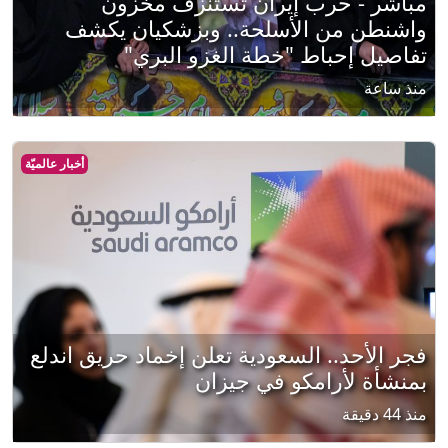
مباشر - حرب إيران تستنزف مخزون
واشنطن من الأسلحة.. وبزشكيان يكشف
تفاصيل إحباط "خطة الغزو البري"
منذ ساعة
أخبار عالميّة
فجر الأحد.. السعودية تعلن إخماد حريق اندلع
بمنشأة لأرامكو في جيزان
منذ 44 دقيقة