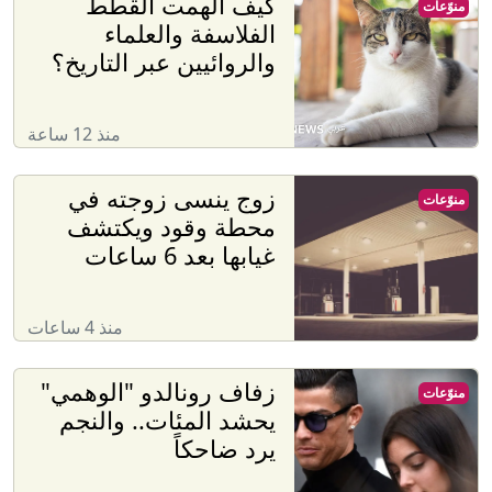
كيف ألهمت القطط
منوّعات
الفلاسفة والعلماء
والروائيين عبر التاريخ؟
منذ 12 ساعة
زوج ينسى زوجته في
منوّعات
محطة وقود ويكتشف
غيابها بعد 6 ساعات
منذ 4 ساعات
زفاف رونالدو "الوهمي"
منوّعات
يحشد المئات.. والنجم
يرد ضاحكاً