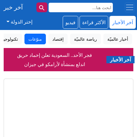
آخر خبر
إختر الدولة
آخر الأخبار
الأكثر قراءة
فيديو
أخبار عالميّة
رياضة عالميّة
إقتصاد
منوّعات
تكنولوجيا
فجر الأحد.. السعودية تعلن إخماد حريق
اندلع بمنشأة لأرامكو في جيزان
آخر الأخبار
مباشر - حرب إيران تستنزف مخزون
واشنطن من الأسلحة.. وبزشكيان يكشف
تفاصيل إحباط "خطة الغزو البري"
بعد عشرة أعوام.. هل نجح قانون الاندماج
في ألمانيا؟
"سيفير ويك إند".. آلاف الأشخاص يحيون
أحد أبرز تقاليد الصيف بسياتل
سرطان الرئة يقتل أكثر من 100 ألف
شخص سنويًا.. إليك ما يجب معرفته