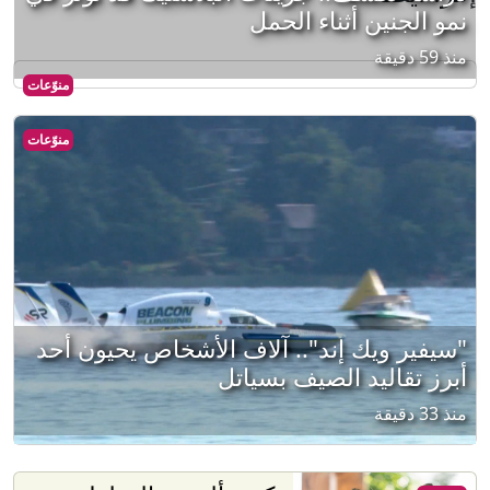
نمو الجنين أثناء الحمل
منذ 59 دقيقة
منوّعات
منوّعات
"سيفير ويك إند".. آلاف الأشخاص يحيون أحد
أبرز تقاليد الصيف بسياتل
منذ 33 دقيقة