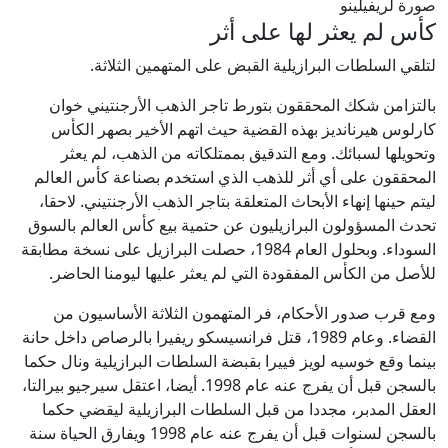
صورة لريفيلينو
كأس لم يعثر لها على أثر
لتلقي السلطات البرازيلية القبض على المتهمين الثلاثة.
بالتزامن شكك المحققون بتورط تاجر الذهب الأرجنتيني خوان
كارلوس هيرنانديز بهذه القضية حيث اتهم الأخير بصهر الكأس
وتحويلها لسبائك. ومع التدقيق بممتلكاته من الذهب، لم يعثر
المحققون على أي أثر للذهب الذي استخدم بصناعة كأس العالم
ليتم حينها إنهاء الأبحاث المتعلقة بتاجر الذهب الأرجنتيني. لاحقا،
تحدث المسؤولون البرازيليون عن حتمية بيع كأس العالم بالسوق
السوداء. وبحلول العام 1984، حصلت البرازيل على نسخة مطابقة
للأصل من الكأس المفقودة التي لم يعثر عليها ليومنا الحاضر.
ومع قرب صدور الأحكام، فر المتهمون الثلاثة الأساسيون من
القضاء. وعام 1989، قتل فرانسيسكو ريفيرا بالرصاص داخل حانة
بينما وقع خوسيه لويز فييرا بقبضة السلطات البرازيلية ونال حكما
بالسجن قبل أن يفرج عنه عام 1998. أيضا، اعتقل سيرجيو بيرالتا،
العقل المدبر، مجددا من قبل السلطات البرازيلية ليقضي حكما
بالسجن لسنوات قبل أن يفرج عنه عام 1998 ويفارق الحياة سنة