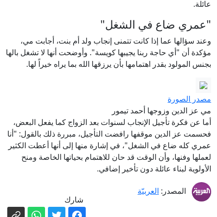
عائلة.
"عمري ضاع في الشغل"
وعند سؤالها عما إذا كانت تتمنى إنجاب ولد أم بنت، أجابت مي،
مؤكدة أن "أي حاجة ربنا يجيبها كويسة". وأوضحت أنها لا تشغل بالها
بجنس المولود بقدر اهتمامها بأن يرزقها الله بما يراه خيراً لها.
مصدر الصورة
مي عز الدين وزوجها أحمد تيمور
أما عن فكرة تأجيل الإنجاب لسنوات بعد الزواج كما يفعل البعض،
فحسمت عز الدين موقفها رافضت التأجيل، مبررة ذلك بالقول: "أنا
عمري كله ضاع في الشغل"، في إشارة منها إلى أنها أعطت الكثير
لعملها وفنها، وأن الوقت قد حان للاهتمام بحياتها الخاصة ومنح
الأولوية لبناء عائلة دون تأخير إضافي.
المصدر:
العربيّة
شارك