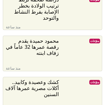
ترتيب الولادة بخطر
الإصابة بفرط النشاط
والتوحد
منذ ساعة
محمود حميدة يقدم
منوّعات
رقصة عمرها 32 عاماً في
زفاف ابنته
منذ ساعة
كشك وعصيدة وكابيد..
منوّعات
أكلات مصرية عمرها آلاف
السنين