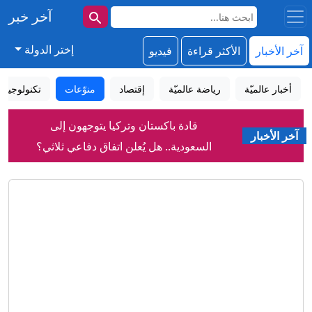
آخر خبر
إختر الدولة
آخر الأخبار
الأكثر قراءة
فيديو
أخبار عالميّة
رياضة عالميّة
إقتصاد
منوّعات
تكنولوجيا
قادة باكستان وتركيا يتوجهون إلى
السعودية.. هل يُعلن اتفاق دفاعي ثلاثي؟
آخر الأخبار
هل يعطل الحرس الثوري حسم اتفاق
الملاحة في هرمز؟
سياحة القنص في سيراييفو: التحقيقات
تتوسع في أربعة دول أوروبية
مسؤول سابق في الموساد: لا توقفوا
الضربات في لبنان.. وترامب يكرر أخطاء
أفغانستان
توقيع الاتفاق الثلاثي بين السعودية وتركيا
وباكستان.. بند "الدفاع المشترك" في صلب
الوثيقة
الدفاع الروسية في حصاد الأسبوع: إصابة