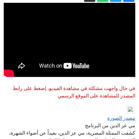
ترامب يحاول مجددًا الحد من سياحة الولادة
ومنح الجنسية بالولادة
"سياحة الولادة".. حرب ترامب على حق
اكتساب الجنسية بالولادة
قتلى مدنيون وعسكريون في هجوم
للحوثيين على مأرب
كيف أصبحت نبتة فريدة في جنوب إفريقيا
ظاهرة عالمية في عالم الشاي؟
البعوض أذكى ممّا تظن.. يتذكّر من يحاولون
في حال واجهت مشكلة في مشاهدة الفيديو، إضغط على رابط
ضربه لتجنّبهم
المصدر للمشاهدة على الموقع الرسمي
مصدر الصورة
مي عز الدين من البرنامج
كشفت الممثلة المصرية، مي عز الدين، بعيداً عن أضواء الشهرة،