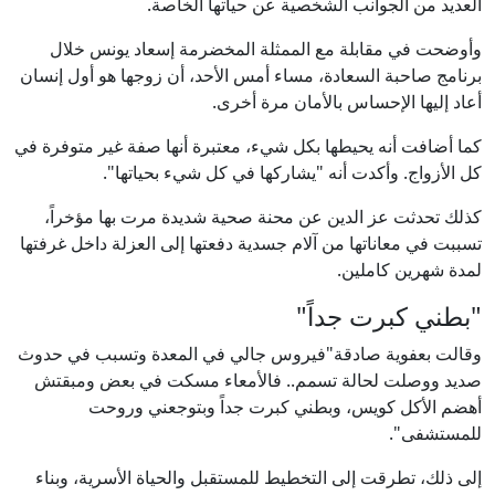
العديد من الجوانب الشخصية عن حياتها الخاصة.
وأوضحت في مقابلة مع الممثلة المخضرمة إسعاد يونس خلال
برنامج صاحبة السعادة، مساء أمس الأحد، أن زوجها هو أول إنسان
أعاد إليها الإحساس بالأمان مرة أخرى.
كما أضافت أنه يحيطها بكل شيء، معتبرة أنها صفة غير متوفرة في
كل الأزواج. وأكدت أنه "يشاركها في كل شيء بحياتها".
كذلك تحدثت عز الدين عن محنة صحية شديدة مرت بها مؤخراً،
تسببت في معاناتها من آلام جسدية دفعتها إلى العزلة داخل غرفتها
لمدة شهرين كاملين.
"بطني كبرت جداً"
وقالت بعفوية صادقة"فيروس جالي في المعدة وتسبب في حدوث
صديد ووصلت لحالة تسمم.. فالأمعاء مسكت في بعض ومبقتش
أهضم الأكل كويس، وبطني كبرت جداً وبتوجعني وروحت
للمستشفى".
إلى ذلك، تطرقت إلى التخطيط للمستقبل والحياة الأسرية، وبناء