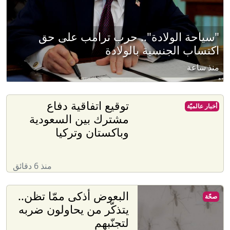
"سياحة الولادة".. حرب ترامب على حق
اكتساب الجنسية بالولادة
منذ ساعة
توقيع اتفاقية دفاع
أخبار عالميّة
مشترك بين السعودية
وباكستان وتركيا
منذ 6 دقائق
البعوض أذكى ممّا تظن..
صحّة
يتذكّر من يحاولون ضربه
لتجنّبهم