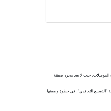
سني"؟
الشرق الأوسط؟
ي وراء القرار؟
جراءات الأمنية
ود؟
اه الموصلات، حيث لا يعد مجرد صفقة
ا؟
 "التصنيع التعاقدي"، في خطوة وصفتها
فه حتى الآن؟