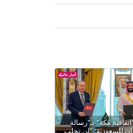
أخبار عالميّة
تفاقية مكة" بـ"رسالة
ان للسعودية: "لن تجلب