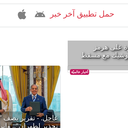
حمل تطبيق آخر خبر
ة على هرمز
 وشيك مع مسقط
أخبار عالميّة
عاجل. - تقرير يصف "ا
تحذير لطهران".. وإير