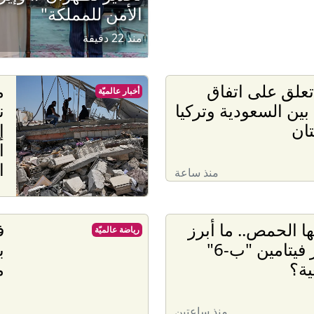
الأمن للمملكة"
منذ 22 دقيقة
تعلق على اتفاق
م
أخبار عالميّة
 بين السعودية وتركيا
ن
ان
إ
ا
ا
منذ ساعة
ها الحمص.. ما أبرز
ف
رياضة عالميّة
مصادر فيتامين "ب-6"
ب
ية؟
م
منذ ساعتين