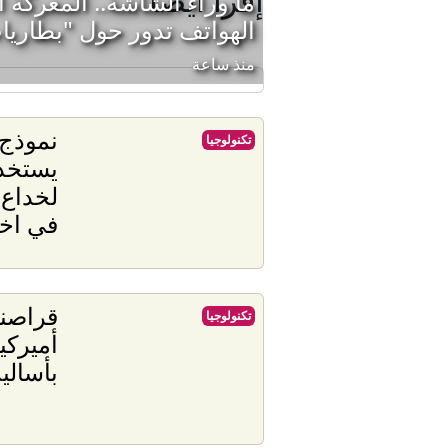
ما وراء الشاشة.. المعركة 
الهواتف تدور حول "بطاريا
منذ ساعة
نموذج 
تكنولوجيا
يستخد
لخداع
في اخت
قراصن
تكنولوجيا
أميركي
بأسالي