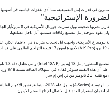
التحالف البحري الدفاعي بقيادة السعودية لحماية الممرات الب
مستثمرين في قدرات إنتل التصنيعية، مما أدى لقفزات قياسية في أسهمه
لضرورة الإستراتيجية"
الرئاسة التركية: "اتفاقية مكة" خطوة تاريخية تصون السلام والا
بدأت جذور هذا التحول في الظهور عقب 
زاخاروفا: هجوم الرئيس البولندي على روسيا نتاج "عقد تاريخ
ي تقوم بموجبه إنتل بتصنيع رقاقات صممتها آبل داخل مصانعها.
رواج إعلان الأمير علي عدم تغير الموقف من إنفانتينو رغم وصول 
التايوانية، خاصة مع تعثر توريد معالجات إيه 19 برو (A19 Pro) لأجهزة 
فيديو. تايوان تختبر جاهزية الطوارئ عبر مناورة إنذار جوي
ويرتكز الات
إيران.. ترمب يؤكد السيطرة على هرمز وطهران تتحدث عن اتفاق و
تر من تي إس إم سي.
ومن المتوقع أن يبدأ الإنتاج الفعلي للرقاقات الرئيسية (A-Series) بح
 لضمان استقرار العائد قبل الانتقال للإنتاج الضخم للآيفون.