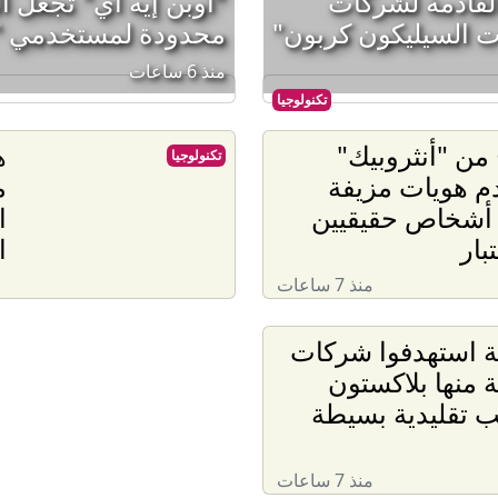
القادمة لشركات
"أوبن إيه آي" تجعل ا
ت السيليكون كربون"
محدودة لمستخدمي "ChatGPT" المجانيي
منذ 6 ساعات
تكنولوجيا
من "أنثروبيك"
ه
تكنولوجيا
م هويات مزيفة
م
 أشخاص حقيقيين
ا
بار
ا
منذ 7 ساعات
ة استهدفوا شركات
ة منها بلاكستون
ب تقليدية بسيطة
منذ 7 ساعات