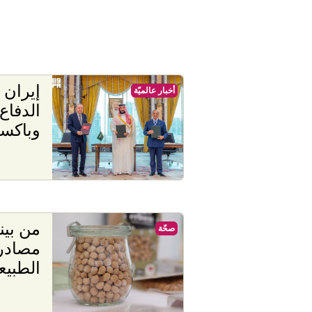
إيران 
أخبار عالميّة
الدفاع
وباكست
من بين
صحّة
الطبيع