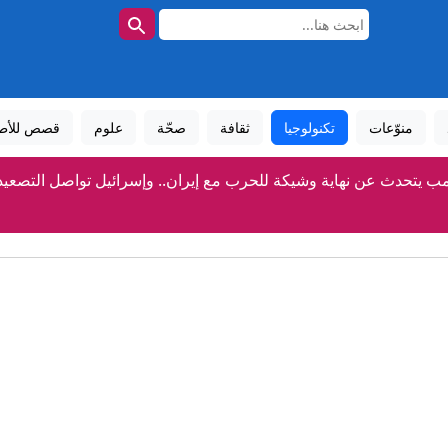
منوّعات
تكنولوجيا
ثقافة
صحّة
علوم
قصص للأط
مب يتحدث عن نهاية وشيكة للحرب مع إيران.. وإسرائيل تواصل التصعيد 
في أول اختباراته.. مدرب بلجيكا الجديد يستهل مهمته بفتح "ملف 
من بينها الحمص.. ما أبرز مصادر فيتامين "ب-6" الطبيعية؟
إيران تعلق على اتفاق الدفاع بين السعودية وتركيا وباكستا
رير يصف "اتفاقية مكة" بـ"رسالة تحذير لطهران".. وإيران للسعودية: "