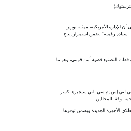
شترستوك)
حالف، إذ تشير تقارير صحيفة تشوسون ديلي (Chosun Daily) التايوانية إلى أن الإدارة الأمريكية، ممثلة بوزير
 "سيادة رقمية" تضمن استمرار إنتاج
حصة تصل إلى 10% حاليا، جعل من نجاح إنتل في قطاع التصنيع قضية أمن قومي، وهو ما
 تحولها إلى منافس حقيقي لتي إس إم سي التي سيجبرها كسر
ية، وفقا للمحللين.
طلاق الأجهزة الجديدة ويضمن توفرها