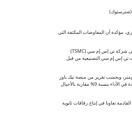
حرية
ا (شترستوك)
ستقرار
تقارير نشرتها صحيفة وول ستريت جورنال الأمريكية في 8 مايو/أيار الجاري، مؤكدة أن المفاوضات المكثفة التي
ية"
وهذا التحول لم يأتِ من فراغ، فوفقا لوكالة بلومبيرغ الأمريكية، واجهت آبل تحديات متزايدة في الاعتماد الكلي على شركة تي إس إم سي (TSMC)
المستحقات
آيفون 17 نتيجة التزاحم العالمي على قدرات تي إس إم سي التصنيعية من قبل
فاق بشكل أساسي على عقدة التصنيع المتطورة إنتل 18 إيه-بي (Intel 18A-P) والتي تعادل دقة 1.8 نانومتر، وبحسب تقرير من منصة تيك باور
أب (TechPowerUp) الألمانية، تراهن آبل على أن هذه التقنية ستوفر كفاءة في استهلاك الطاقة بنسبة 18% وزيادة في الأداء بنسبة 9% مقارنة بالأجيال
شيك مع مسقط
لول عام 2028، بينما قد تشهد الأعوام القليلة القادمة تعاونا في إنتاج رقاقات ثانوية