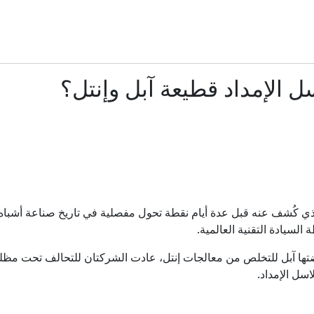
اتفاق دفاع مشترك بين السعودية وتركيا وباكستان.. "تحالف 
لف "الثلاثة الكبار".. كيف يعيد الاتفاق المشترك رسم خريطة الردع ب
 الإمداد قطيعة آبل وإنتل؟
الموساد يُبعد اثنين من كبار مسؤوليه.. خطة فاشلة لتغيير النظام الإيران
صعيد بين روسيا وأوكرانيا.. زيلينسكي يقر بصعوبة الوضع وبوتين يعزز الإ
أخطاء الصيف اليومية.. كيف تُبرِّد سيارتك وتحمي خزان الوق
" الذي كُشف عنه قبل عدة أيام نقطة تحول مفصلية في تاريخ صناعة أشب
السيادة التقنية العالمية.
إلى أين تتجه سياسة كولومبيا مع تنصيب "نمر ترمب" رئيس
ها آبل للتخلص من معالجات إنتل، عادت الشركتان للتحالف تحت مظلة
اسل الإمداد.
اتفاقية الدفاع المشترك بين السعودية وباكستان وتركيا.. ما الذي نعر