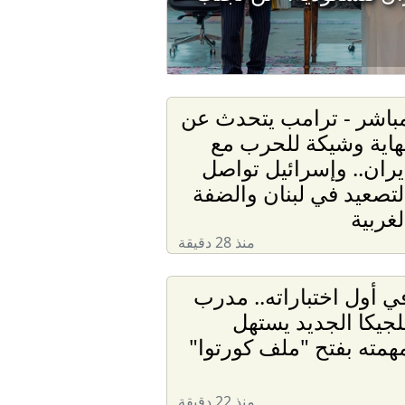
باشر - ترامب يتحدث عن
هاية وشيكة للحرب مع
يران.. وإسرائيل تواصل
لتصعيد في لبنان والضفة
لغربية
منذ 28 دقيقة
ي أول اختباراته.. مدرب
لجيكا الجديد يستهل
همته بفتح "ملف كورتوا"
منذ 22 دقيقة