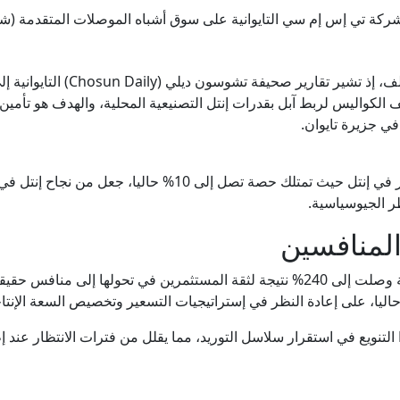
 لشركة تي إس إم سي التايوانية على سوق أشباه الموصلات المتقدمة (
وتلعب السياسة دورا محوريا في هذا الت
الكواليس لربط آبل بقدرات إنتل التصنيعية المحلية، والهدف هو تأمين
ي جزيرة تايوان.
كما أن استثمار الحكومة الأمريكية المباشر في إنتل حيث تمتلك 
ر الجيوسياسية.
المنافسين
وشهدت أسهم شركة إنتل قفزة دراماتيكية وصلت إلى 240% نتيجة لثقة المستثمرين في
 حاليا، على إعادة النظر في إستراتيجيات التسعير وتخصيص السعة الإنتاج
التنويع في استقرار سلاسل التوريد، مما يقلل من فترات الانتظار عند إ