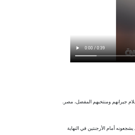
يديو)
د
ج الصين؟
دفان؟
وات برية إلى طهران
علام جيرانهم ومنتخبهم المفضل، مصر.
جعونه أمام الأرجنتين في النهاية