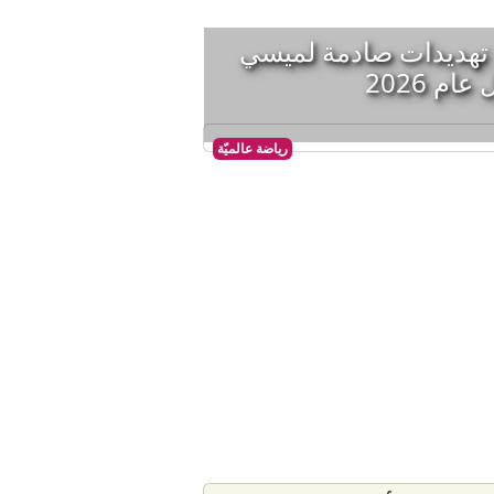
 قنابل".. تهديدات صادمة لميسي
م 2026
رياضة عالميّة