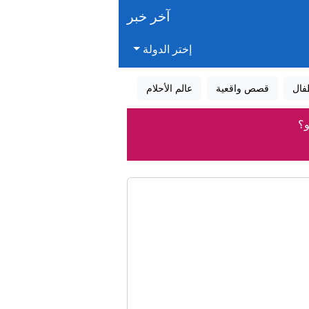
آخر خبر
إختر الدولة
فال
قصص واقعية
عالم الأحلام
و؟
د؟
وب، فما قصتها؟