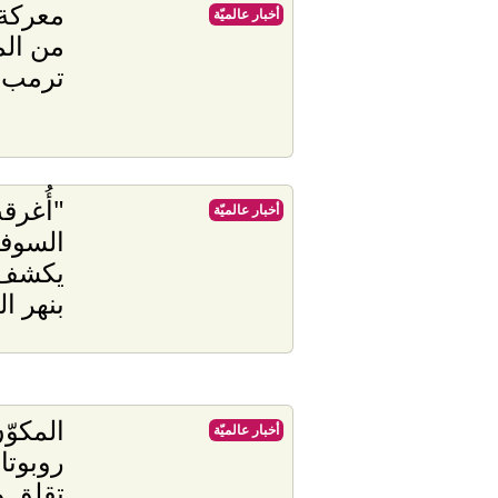
معركة 
أخبار عالميّة
من ال
ترمب 
"أُغرق
أخبار عالميّة
السوفي
يكشف 
بنهر ا
المكوّ
أخبار عالميّة
روبوتا
تقلق 