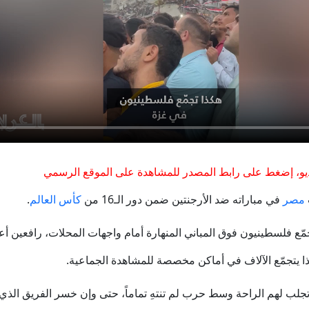
"المصري" السيد يعلق ساخرا على وصف أطلقه ترامب بحقه (ف
غزة بلا تبريد.. حين يصبح الثلج أغلى من إنقاذ الغذاء
وسائل إعلام عراقية: "أبو مازن" في قبضة الأمن بتهم فسا
المكوّن الخفي في روبوتات الدردشة.. لماذا تقلق واشنطن من نماذ
بعد المعارك.. كيف تبدو الحياة في قرى جبرة الشيخ بشمال كر
و، إضغط على رابط المصدر للمشاهدة على الموقع الرسمي
مصر
في مباراته ضد الأرجنتين ضمن دور الـ16 من
كأس العالم
.
باشر.. الحرس الثوري يشترط لفتح هرمز والكشف عن مخطط لإدخال ق
مّع فلسطينيون فوق المباني المنهارة أمام واجهات المحلات، رافعين أ
، لذا يتجمّع الآلاف في أماكن مخصصة للمشاهدة الجماعية.
ب لهم الراحة وسط حرب لم تنتهِ تماماً، حتى وإن خسر الفريق الذي يش