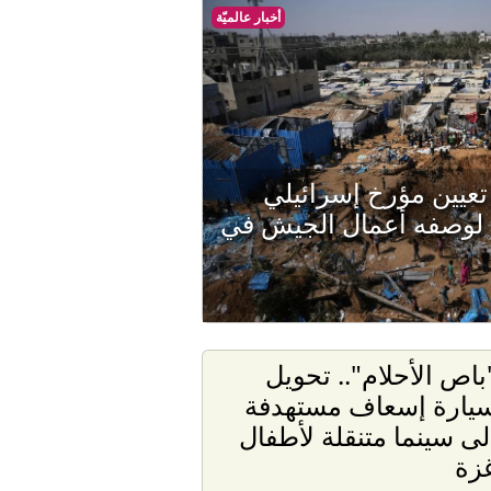
أخبار عالميّة
تعيين مؤرخ إسرائيلي
 لوصفه أعمال الجيش في
باص الأحلام".. تحويل
يارة إسعاف مستهدفة
لى سينما متنقلة لأطفال
زة