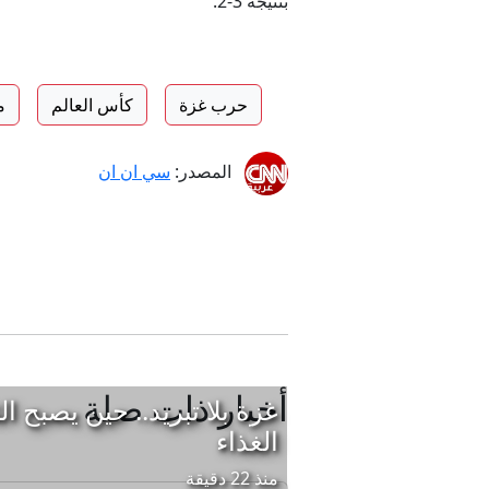
بنتيجة 3-2.
حرب غزة
كأس العالم
م
المصدر:
سي ان ان
أخبار ذات صلة
غزة بلا تبريد.. حين يصبح ال
الغذاء
منذ 22 دقيقة