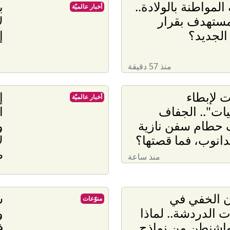
المواطنة بالولادة..
ب
أخبار عالميّة
مستهدف بقرار
ل
الجديد؟
إ
منذ 57 دقيقة
ت لإبطاء
إ
أخبار عالميّة
ات".. الجفاف
ا
حطام سفن نازية
و
لدانوب، فما قصتها؟
ل
ط
منذ ساعة
ن الخفي في
ش
منوّعات
ت الدردشة.. لماذا
و
واشنطن من نماذج
ف