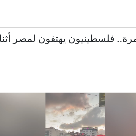
المعركة الأصعب في سوريا لم تبدأ بعد
في تركيا: ماذا يتضمن "القانون الإطاري"؟ وهل يمكن أن ينهي الصراع 
مرة.. فلسطينيون يهتفون لمصر أثنا
كيف غيّر حكم أمل مستقبل أطفال الناجيات من الاغتصاب في
هانتر بايدن: السرطان انتشر في جسد والدي وهو يتألم بشد
مصدر لـRT: عمان تعلن اتفاقا حول مضيق هرمز خلال ساعات
مدفيديف يتوقع لأرمينيا مصير جورجيا في عام 2008
19 جثمانا.. انتهاء عمليات الانتشال من عمارة "كرم" بغزة (فيديو)