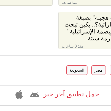
منذ ساعة
هجينة" بصبغة
راتية؟.. بكين تبحث
بصمة الإسرائيلية"
زمة سبتة
منذ 3 ساعات
مصر
السعودية
حمل تطبيق آخر خبر