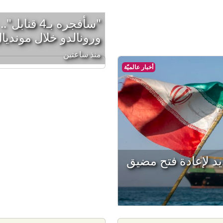
"سأفجره بـ4
ورونالدو خلال مونديال عا
منذ ساعتين
أخبار عالميّة
 لإعادة فتح مضيق