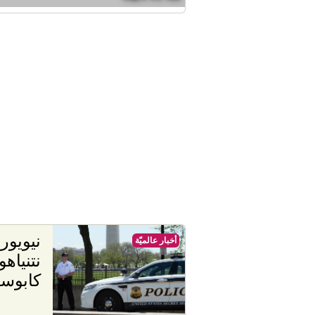
نيويور
أخبار عالميّة
نتنياه
كابوسا