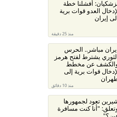
زشكيان: أفشلنا خطة
إدخال العدو قوات برية
لى إيران
منذ 25 دقيقة
يران مباشر.. الحرس
لثوري يشترط لفتح هرمز
الكشف عن مخطط
إدخال قوات برية إلى
هران
منذ 10 دقائق
يرين تعود لجمهورها
تعلق: "أنا كنت مسافرة
ين؟"