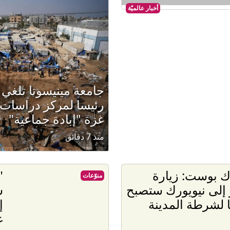
أخبار عالميّة
جامعة مينيسوتا تلغي 
رئيسا لمركز دراسات
غزة "إبادة جماعية"
منذ 7 دقائق
ك بوست: زيارة
"
منوّعات
و إلى نيويورك ستصبح
س
 لشرطة المدينة
إ
غ