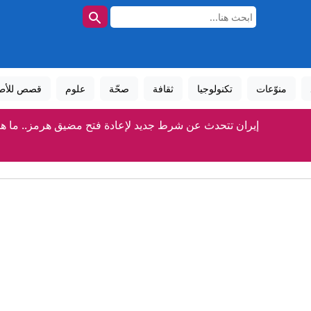
منوّعات
تكنولوجيا
ثقافة
صحّة
علوم
قصص للأط
إيران تتحدث عن شرط جديد لإعادة فتح مضيق هرمز.. ما ه
بزشكيان: أفشلنا خطة لإدخال العدو قوات برية إلى إيران
معركة المواطنة بالولادة.. من المستهدف بقرار ترمب الجدي
"سأفجره بـ4 قنابل".. تهديدات صادمة لميسي ورونالدو خلال مونديال عام 2026
ُغرقت لإبطاء السوفيات".. الجفاف يكشف حطام سفن نازية بنهر الدان