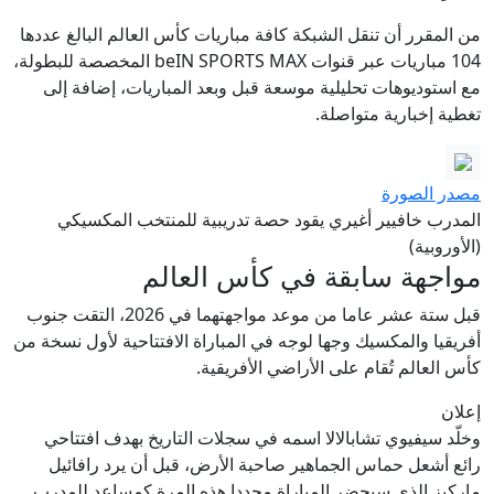
من المقرر أن تنقل الشبكة كافة مباريات كأس العالم البالغ عددها
104 مباريات عبر قنوات beIN SPORTS MAX المخصصة للبطولة،
مع استوديوهات تحليلية موسعة قبل وبعد المباريات، إضافة إلى
تغطية إخبارية متواصلة.
مصدر الصورة
المدرب خافيير أغيري يقود حصة تدريبية للمنتخب المكسيكي
(الأوروبية)
مواجهة سابقة في كأس العالم
قبل ستة عشر عاما من موعد مواجهتهما في 2026، التقت جنوب
أفريقيا والمكسيك وجها لوجه في المباراة الافتتاحية لأول نسخة من
كأس العالم تُقام على الأراضي الأفريقية.
إعلان
وخلّد سيفيوي تشابالالا اسمه في سجلات التاريخ بهدف افتتاحي
رائع أشعل حماس الجماهير صاحبة الأرض، قبل أن يرد رافائيل
ماركيز الذي سيحضر المباراة مجددا هذه المرة كمساعد للمدرب