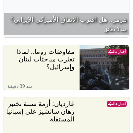
هرمز.. هل اقترب الاتفاق الأميركي الإيراني؟
منذ 8 دقائق
مفاوضات روما.. لماذا
أخبار عالميّة
تعثرت مباحثات لبنان
وإسرائيل؟
منذ 39 دقيقة
غارديان: أزمة سبتة تختبر
أخبار عالميّة
رهان سانشيز على إسبانيا
المستقلة