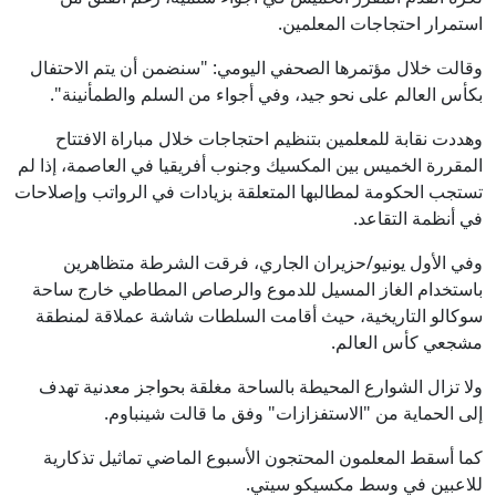
استمرار احتجاجات المعلمين.
وقالت خلال مؤتمرها الصحفي اليومي: "سنضمن أن يتم الاحتفال
بكأس العالم على نحو جيد، وفي أجواء من السلم والطمأنينة".
وهددت نقابة للمعلمين بتنظيم احتجاجات خلال مباراة الافتتاح
المقررة الخميس بين المكسيك وجنوب أفريقيا في العاصمة، إذا لم
تستجب الحكومة لمطالبها المتعلقة بزيادات في الرواتب وإصلاحات
في أنظمة التقاعد.
وفي الأول يونيو/حزيران الجاري، فرقت الشرطة متظاهرين
باستخدام الغاز المسيل للدموع والرصاص المطاطي خارج ساحة
سوكالو التاريخية، حيث أقامت السلطات شاشة عملاقة لمنطقة
مشجعي كأس العالم.
ولا تزال الشوارع المحيطة بالساحة مغلقة بحواجز معدنية تهدف
إلى الحماية من "الاستفزازات" وفق ما قالت شينباوم.
كما أسقط المعلمون المحتجون الأسبوع الماضي تماثيل تذكارية
للاعبين في وسط مكسيكو سيتي.