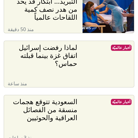
التبريد... ابتكار قد يحد
من هدر نصف كمية
اللقاحات عالمياً
منذ 50 دقيقة
لماذا رفضت إسرائيل
أخبار عالميّة
اتفاق غزة بينما قبلته
حماس؟
منذ ساعة
السعودية تتوقع هجمات
أخبار عالميّة
منسقة من الفصائل
العراقية والحوثيين
منذ 3 ساعات