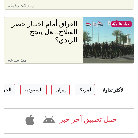
منذ 54 دقيقة
العراق أمام اختبار حصر
أخبار عالميّة
السلاح.. هل ينجح
الزيدي؟
منذ ساعة
أمريكا
إيران
السعودية
الحرب
الأكثر تداولا
حمل تطبيق آخر خبر