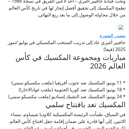
وتحت قيادة خافيير أغيري – أحد لاعبي الفريق في نسخة 1986 –
تطمح المكسيك إلى تحقيق أفضل إنجاز لها في تاريخ كأس العالم
من خلال محاولة الوصول إلى ما بعد ربع النهائي.
مصدر الصورة
خافيير أغيري عاد إلى تدريب المنتخب المكسيكي في يوليو /تموز
2025 (فيفا)
مباريات ومجموعة المكسيك في كأس
العالم 2026
* 11 يونيو: المكسيك ضد جنوب أفريقيا (ملعب مكسيكو سيتي)
* 18 يونيو: المكسيك ضد كوريا الجنوبية (ملعب غوادالاخارا)
* 24 يونيو: المكسيك ضد التشيك إستاديو (ملعب مكسيكو سيتي)
المكسيك تعد بافتتاح سلمي
في السياق، طمأنت الرئيسة المكسيكية كلاوديا شينباوم، مساء
الاثنين، إلى أنها قادرة على ضمان إقامة حفل افتتاح كأس العالم
لكرة القدم المقرر الخميس في أجواء سلمية، رغم القلق من