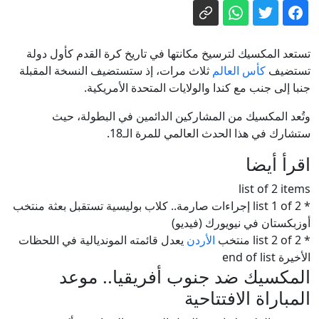
تريد إيران؟
الكوليرا في تشاد.. 13 وفاة والإصابات
تقترب من 240
تستعد المكسيك لترسيخ مكانتها في تاريخ كرة القدم كأول دولة
وول ستريت جورنال: ترامب يأمر بتحقيق
تستضيف
كأس العالم
ثلاث مرات، إذ ستستضيف النسخة المقبلة
جنبا إلى جنب مع كندا والولايات المتحدة الأمريكية.
في تسريبات مخزون الذخائر
أوروبا في مواجهة أزمات تهدد مستقبلها
وتُعد المكسيك من المشاركين الدائمين في البطولة، حيث
ستشارك في هذا الحدث العالمي للمرة الـ18.
مصادر: السعودية وباكستان وتركيا ستوقّع
اقرأ أيضا
اتفاقية دفاع مشترك اليوم
list of 2 items
إيران.. ترمب يتحدث عن نهاية وشيكة
* list 1 of 2 إجراءات صارمة.. كلاب بوليسية تستقبل بعثة منتخب
للحرب وسط استياء بشأن نقص الذخيرة
أوزبكستان في نيويورك (فيديو)
* list 2 of 2 منتخب
الأردن
يعدل قائمته المونديالية في اللحظات
الأخيرة end of list
المكسيك ضد جنوب أفريقيا.. موعد
المباراة الافتتاحية