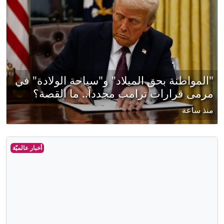
"المواطنة بحق الميلاد" و"سياحة الولادة" في
مرمى قرارات ترامب مجدداً.. ما القصة؟
منذ ساعة
أخبار عالميّة