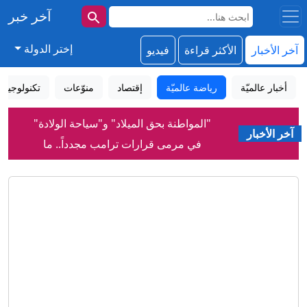
آخر خبر
إختر الدولة
آخر الأخبار
الأكثر قراءة
فيديو
أخبار عالميّة
رياضة عالميّة
إقتصاد
منوّعات
تكنولوجيا
"المواطنة بحق الميلاد" و"سياحة الولادة"
في مرمى قرارات ترامب مجدداً.. ما
آخر الأخبار
القصة؟
لقاحات لا تحتاج إلى التبريد... ابتكار قد يحد
من هدر نصف كمية اللقاحات عالمياً
لماذا رفضت إسرائيل اتفاق غزة بينما قبلته
حماس؟
إنفانتينو: الاتحاد الأوروبي لكرة القدم يقول
إن دعم الفيفا لرئيسه "لا يغير من الأمر
شيئاً"
جزء من الخلايا السرطانية يختبئ في حالة
سكون.. تهديد صامت قد يعيد تنشيط الورم