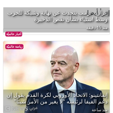
إقرأ أيضا
إيران.. ترمب يتحدث عن نهاية وشيكة للحرب
وسط استياء بشأن نقص الذخيرة
منذ 15 دقيقة
أخبار عالميّة
رياضة عالميّة
إنفانتينو: الاتحاد الأوروبي لكرة القدم يقول إن
دعم الفيفا لرئيسه "لا يغير من الأمر شيئاً"
منذ ساعة