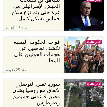
الجيش الإسرائيلي من
غزة حتى يتم نزع سلاح
حماس بشكل كامل
منذ 3 ساعات
قوات الحكومة اليمنية
أخبار عالميّة
تكشف تفاصيل عن
هجمات الحوثيين على
المخا
منذ 25 دقيقة
سوريا تعلن التوصل
أخبار عالميّة
لاتفاق مع روسيا بشأن
مصير قاعدتي حميميم
وطرطوس