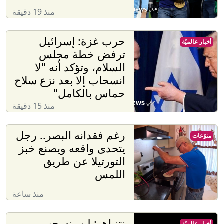
منذ 19 دقيقة
حرب غزة: إسرائيل
أخبار عالميّة
ترفض خطة مجلس
السلام، وتؤكد أنه "لا
انسحاب إلا بعد نزع سلاح
حماس بالكامل"
منذ 15 دقيقة
رغم فقدانه البصر.. رجل
منوّعات
يتحدى واقعه ويصنع خبز
التورتيلا عن طريق
اللمس
منذ ساعة
نتنياهو: لن ينسحب
أخبار عالميّة