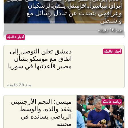
إيران مباشر.. خامنئي يلتقي بزشكيان
خامنئي في أماكن عامة قريبًا
وعراقجي يتحدث عن تبادل رسائل مع
منذ ساعة
واشنطن
منذ 16 دقيقة
أخبار عالميّة
دمشق تعلن التوصل إلى
أخبار عالميّة
اتفاق مع موسكو بشأن
مصير قاعدتيها في سوريا
منذ 26 دقيقة
ميسي: النجم الأرجنتيني
رياضة عالميّة
يفقد والده، والوسط
الرياضي يسانده في
محنته