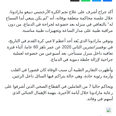
اتساع رقعة المواجهة.. قتلى وعشرات
المصابين بقصف للحوثيين على ميناء المخا
أكد جراح أشرف على علاج نجم الكرة الأرجنتيني دييغو مارادونا،
باليمن
من "القرض الحسن" إلى مطار بيروت..
خلال جلسة محاكمة متعلقة بوفاته، أنه "لم يكن ينبغي أبدا السماح
له" بالتعافي في منزله بعد خضوعه لجراحة في الدماغ، من دون
حزب الله "يختنق" مالياً
مراقبة طبية على مدار الساعة وتجهيزات طبية مناسبة.
قارن فيها بين عائلته وعائلة عبدول.. تدوينة
لترمب تشعل الجدل
وتوفي مارادونا الذي يُعد أحد أعظم لاعبي كرة القدم في التاريخ،
في نوفمبر/تشرين الثاني 2020 عن عمر ناهز 60 عاما، أثناء فترة
سباق الزمن بين واشنطن وطهران.. من
تعافيه داخل منزل مستأجر، بعد أسبوعين من خضوعه لعملية
يحسم الصراع في مضيق هرمز؟
جراحية لإزالة جلطة دموية في الدماغ.
5 أسئلة حول اتفاقية مكة.. هل تمثل نواة
وأظهرت التقارير الطبية أن سبب الوفاة كان قصورا في القلب
لـ"ناتو إسلامي"؟
وأزمة رئوية حادة، وهي حالة يتراكم فيها السائل داخل الرئتين.
إيران مباشر.. خامنئي يلتقي بزشكيان
ويحاكم حاليا 7 من العاملين في القطاع الصحي الذين أشرفوا على
وعراقجي يتحدث عن تبادل رسائل مع
رعاية مارادونا خلال أيامه الأخيرة، بتهمة الإهمال الجنائي الذي
واشنطن
أسهم في وفاته.