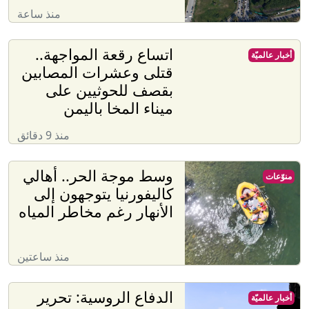
منذ ساعة
اتساع رقعة المواجهة..
أخبار عالميّة
قتلى وعشرات المصابين
بقصف للحوثيين على
ميناء المخا باليمن
منذ 9 دقائق
وسط موجة الحر.. أهالي
منوّعات
كاليفورنيا يتوجهون إلى
الأنهار رغم مخاطر المياه
منذ ساعتين
الدفاع الروسية: تحرير
أخبار عالميّة