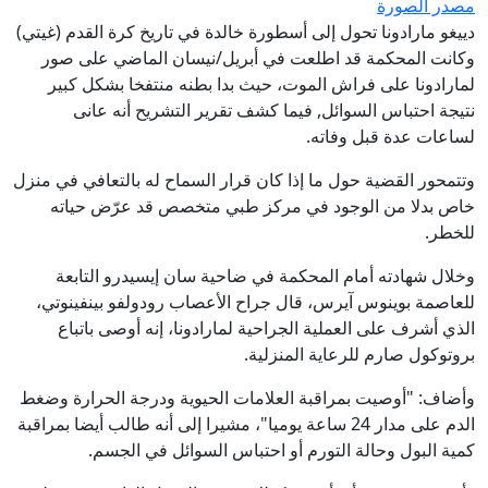
مصدر الصورة
دييغو مارادونا تحول إلى أسطورة خالدة في تاريخ كرة القدم (غيتي)
وكانت المحكمة قد اطلعت في أبريل/نيسان الماضي على صور
لمارادونا على فراش الموت، حيث بدا بطنه منتفخا بشكل كبير
نتيجة احتباس السوائل, فيما كشف تقرير التشريح أنه عانى
لساعات عدة قبل وفاته.
وتتمحور القضية حول ما إذا كان قرار السماح له بالتعافي في منزل
خاص بدلا من الوجود في مركز طبي متخصص قد عرّض حياته
للخطر.
وخلال شهادته أمام المحكمة في ضاحية سان إيسيدرو التابعة
للعاصمة بوينوس آيرس، قال جراح الأعصاب رودولفو بينفينوتي،
الذي أشرف على العملية الجراحية لمارادونا، إنه أوصى باتباع
بروتوكول صارم للرعاية المنزلية.
وأضاف: "أوصيت بمراقبة العلامات الحيوية ودرجة الحرارة وضغط
الدم على مدار 24 ساعة يوميا"، مشيرا إلى أنه طالب أيضا بمراقبة
كمية البول وحالة التورم أو احتباس السوائل في الجسم.