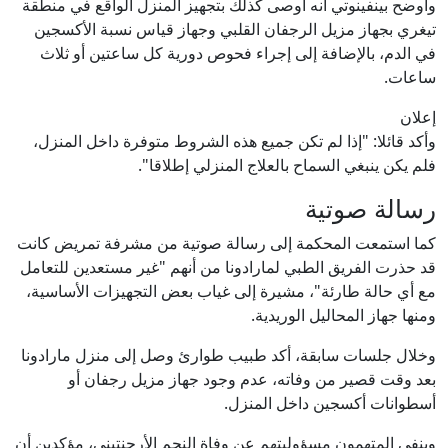
وأوضح بينفينوتي أنه أوصى كذلك بتجهيز المنزل الواقع في منطقة
تيغري بجهاز مزيل الرجفان القلبي وجهاز قياس نسبة الأكسجين
في الدم، بالإضافة إلى إجراء فحوص دورية كل ساعتين أو ثلاث
ساعات.
إعلان
وأكد قائلا: "إذا لم تكن جميع هذه الشروط متوفرة داخل المنزل،
فلم يكن ينبغي السماح بالعلاج المنزلي إطلاقا".
رسالة صوتية
كما استمعت المحكمة إلى رسالة صوتية من مشرفة تمريض كانت
قد حذرت الفريق الطبي لمارادونا من أنهم "غير مستعدين للتعامل
مع أي حالة طارئة"، مشيرة إلى غياب بعض التجهيزات الأساسية،
ومنها جهاز المحاليل الوريدية.
وخلال جلسات سابقة، أكد طبيب طوارئ وصل إلى منزل مارادونا
بعد وقت قصير من وفاته، عدم وجود جهاز مزيل رجفان أو
أسطوانات أكسجين داخل المنزل.
وينفي المتهمون مسؤوليتهم عن وفاة النجم الأرجنتيني، مؤكدين أن