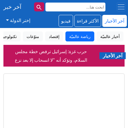
آخر خبر
إختر الدولة
آخر الأخبار
الأكثر قراءة
فيديو
أخبار عالميّة
رياضة عالميّة
إقتصاد
منوّعات
تكنولوجيا
حرب غزة: إسرائيل ترفض خطة مجلس
آخر الأخبار
السلام، وتؤكد أنه "لا انسحاب إلا بعد نزع
سلاح حماس بالكامل"
إعلام إيراني: نشر صور للمرشد الأعلى
مجتبى خامنئي في أماكن عامة قريبًا
دمشق تعلن التوصل إلى اتفاق مع موسكو
بشأن مصير قاعدتيها في سوريا
ميسي: النجم الأرجنتيني يفقد والده،
والوسط الرياضي يسانده في محنته
رغم فقدانه البصر.. رجل يتحدى واقعه