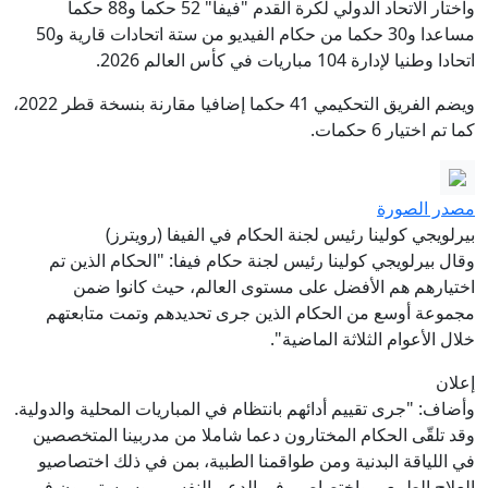
واختار الاتحاد الدولي لكرة القدم "فيفا" 52 حكما و88 حكما
مساعدا و30 حكما من حكام الفيديو من ستة اتحادات قارية و50
اتحادا وطنيا لإدارة 104 مباريات في كأس العالم 2026.
ويضم الفريق التحكيمي 41 حكما إضافيا مقارنة بنسخة قطر 2022،
كما تم اختيار 6 حكمات.
مصدر الصورة
بيرلويجي كولينا رئيس لجنة الحكام في الفيفا (رويترز)
وقال بيرلويجي كولينا رئيس لجنة حكام فيفا: "الحكام الذين تم
اختيارهم هم الأفضل على مستوى العالم، حيث كانوا ضمن
مجموعة أوسع من الحكام الذين جرى تحديدهم وتمت متابعتهم
خلال الأعوام الثلاثة الماضية".
إعلان
وأضاف: "جرى تقييم أدائهم بانتظام في المباريات المحلية والدولية.
وقد تلقّى الحكام المختارون دعما شاملا من مدربينا المتخصصين
في اللياقة البدنية ومن طواقمنا الطبية، بمن في ذلك اختصاصيو
العلاج الطبيعي واختصاصي في الدعم النفسي، وسيستمرون في