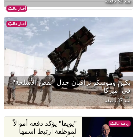
منذ 32 دقيقة
أخبار عالميّة
أخبار عالميّة
بكين وموسكو تراقبان جدل "نقص الأسلحة"
في أميركا
منذ 37 دقيقة
"يويفا" يؤكد دفعه أموالاً
رياضة عالميّة
لموظفة ارتبط اسمها