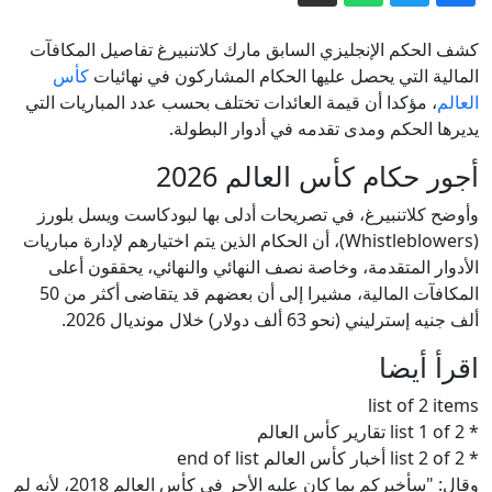
صوفيا تستدعي سفيرة كييف بعد انفجار
المسيرة.. وأوكرانيا: لم نستهدف بلغاريا
كشف الحكم الإنجليزي السابق مارك كلاتنبيرغ تفاصيل المكافآت
ألمانيا.. رصد مسيرتين مجهولتين تحلقان
المالية التي يحصل عليها الحكام المشاركون في نهائيات
كأس
العالم
، مؤكدا أن قيمة العائدات تختلف بحسب عدد المباريات التي
فوق قاعدة عسكرية
يديرها الحكم ومدى تقدمه في أدوار البطولة.
بزشكيان: أفشلنا خطة لإدخال العدو قوات
أجور حكام كأس العالم 2026
برية إلى إيران
معركة المواطنة بالولادة.. من المستهدف
وأوضح كلاتنبيرغ، في تصريحات أدلى بها لبودكاست ويسل بلورز
بقرار ترمب الجديد؟
(Whistleblowers)، أن الحكام الذين يتم اختيارهم لإدارة مباريات
الأدوار المتقدمة، وخاصة نصف النهائي والنهائي، يحققون أعلى
المونيتور: نتنياهو يجهز خططا لزعزعة
المكافآت المالية، مشيرا إلى أن بعضهم قد يتقاضى أكثر من 50
استقرار النظام الإيراني
ألف جنيه إسترليني (نحو 63 ألف دولار) خلال مونديال 2026.
إيران مباشر.. الحرس الثوري يشترط لفتح
اقرأ أيضا
هرمز والكشف عن مخطط لإدخال قوات
برية إلى طهران
list of 2 items
* list 1 of 2 تقارير كأس العالم
* list 2 of 2 أخبار كأس العالم end of list
وقال: "سأخبركم بما كان عليه الأجر في كأس العالم 2018، لأنه لم