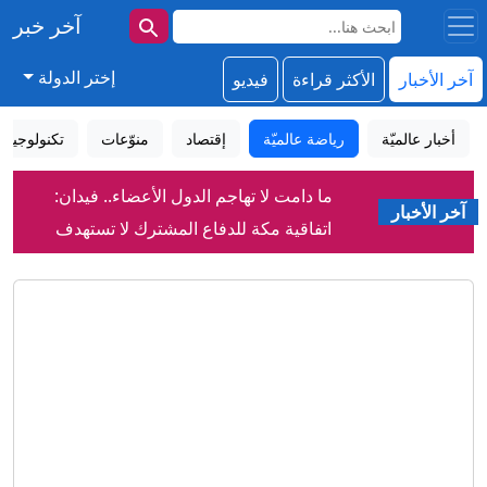
آخر خبر
إختر الدولة
آخر الأخبار
الأكثر قراءة
فيديو
أخبار عالميّة
رياضة عالميّة
إقتصاد
منوّعات
تكنولوجيا
ما دامت لا تهاجم الدول الأعضاء.. فيدان:
آخر الأخبار
اتفاقية مكة للدفاع المشترك لا تستهدف
إيران
فيدان: مصر قد تنضم لاتفاقية مكة للدفاع
المشترك
روسيا أم "العَلَم الكاذب"؟سيناريوهات
مسيّرة ألمانيا المفخخة
كيف ألهمت القطط الفلاسفة والعلماء
والروائيين عبر التاريخ؟
"يويفا" يؤكد دفعه أموالاً لموظفة ارتبط