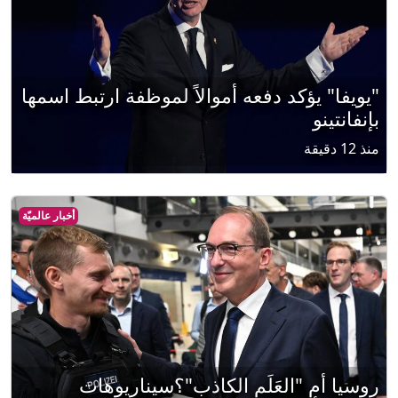
"يويفا" يؤكد دفعه أموالاً لموظفة ارتبط اسمها
بإنفانتينو
منذ 12 دقيقة
أخبار عالميّة
روسيا أم "العَلَم الكاذب"؟سيناريوهات