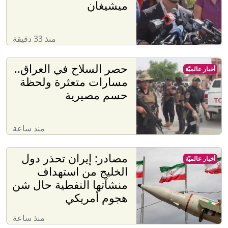
ميشيغان
منذ 33 دقيقة
حصر السلاح في العراق..
أخبار عالميّة
مسارات متعثرة ولحظة
حسم مصيرية
منذ ساعة
مصادر: إيران تحذر دول
أخبار عالميّة
الخليج من استهداف
منشآتها النفطية حال شن
هجوم أمريكي
منذ ساعة