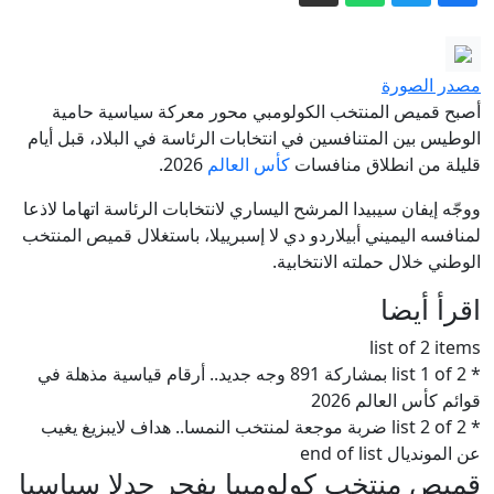
معنى توقيع اتفاق سعودي تركي باكستاني..
سفير أمريكي سابق يعلق
هل اقتربت "الصراصير" من إزاحة
مصدر الصورة
"مودي"؟
أصبح قميص المنتخب الكولومبي محور معركة سياسية حامية
شاهد.. سيول جارفة تغمر شوارع صنعاء
الوطيس بين المتنافسين في انتخابات الرئاسة في البلاد، قبل أيام
قليلة من انطلاق منافسات
كأس العالم
2026.
وتُغرق سيارات ورياح تقتلع لوحات
محصول الأرز العالمي في خطر كبير..
ووجّه إيفان سيبيدا المرشح اليساري لانتخابات الرئاسة اتهاما لاذعا
لمنافسه اليميني أبيلاردو دي لا إسبرييلا، باستغلال قميص المنتخب
والعلماء أشد قلقا مما مضى
الوطني خلال حملته الانتخابية.
نائب الرئيس التركي يتحدث عن احتمالية
اقرأ أيضا
انضمام مصر إلى اتفاقية الدفاع الثلاثية
إيران مباشر.. توقعات باتفاق قريب بشأن
list of 2 items
هرمز وطهران تتعهد بالدفاع عن مذكرة
* list 1 of 2 بمشاركة 891 وجه جديد.. أرقام قياسية مذهلة في
قوائم كأس العالم 2026
التفاهم
* list 2 of 2 ضربة موجعة لمنتخب النمسا.. هداف لايبزيغ يغيب
عن المونديال end of list
قميص منتخب كولومبيا يفجر جدلا سياسيا