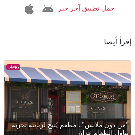
حمل تطبيق آخر خبر
إقرأ أيضا
منوّعات
"من دون ملابس".. مطعم يُتيح لزبائنه تجربة
تناول الطعام عراة