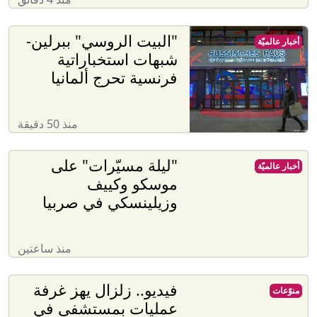
"البيت الروسي" ببرلين-
أخبار عالميّة
شبهات استخباراتية
فرنسية تحرج ألمانيا
منذ 50 دقيقة
"ليلة مسيّرات" على
أخبار عالميّة
موسكو وكييف
وزيلينسكي في صربيا
منذ ساعتين
فيديو.. زلزال يهز غرفة
منوّعات
عمليات بمستشفى في