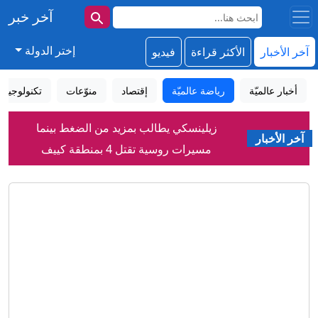
آخر خبر
إختر الدولة
آخر الأخبار
الأكثر قراءة
فيديو
أخبار عالميّة
رياضة عالميّة
إقتصاد
منوّعات
تكنولوجيا
زيلينسكي يطالب بمزيد من الضغط بينما
آخر الأخبار
مسيرات روسية تقتل 4 بمنطقة كييف
"البيت الروسي" ببرلين- شبهات
استخباراتية فرنسية تحرج ألمانيا
قائمة بالاتحادات المعارضة والمؤيدة
لإنفانتينو.. وهذا موقف العرب تجاهه
مقتل قائد كتيبة بحرس الحدود السوري
وإصابة جنديين بكمين شرق دير الزور
"من دون ملابس".. مطعم يُتيح لزبائنه