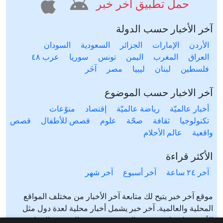
حمل تطبيق آخر خبر
آخر الأخبار حسب الدولة
الأردن
الإمارات
الجزائر
السعودية
السودان
العراق
المغرب
اليمن
تونس
سوريا
عرب ٤٨
فلسطين
لبنان
ليبيا
مصر
آخَر
آخر الاخبار حسب الموضوع
أخبار عالميّة
رياضة عالميّة
إقتصاد
منوّعات
تكنولوجيا
ثقافة
صحّة
علوم
قصص للأطفال
قصص
واقعية
عالم الأحلام
الأكثر قراءة
آخر ٢٤ ساعة
آخر أسبوع
آخر شهر
موقع آخر خبر يتيح لك متابعة آخر الأخبار من مختلف المواقع
المحلية والعالمية. آخر خبر يشمل أخبار محلية لعدة دول مثل
الأردن، فلسطين، مصر، السعودية، تونس، المغرب، الجزائر،