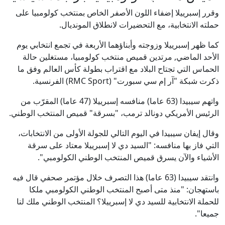
وقرر إسبرييلا إضفاء اللون الأصفر الخاص بمنتخب كولومبيا على
حملته الانتخابية، مع التحضيرات لانطلاق المونديال.
كما ظهر إسبرييلا وزوجته وأبناؤهما الأربعة في تجمع انتخابي يوم
الأحد الماضي, مرتدين قميص منتخب كولومبيا، مستغلين حالة
الحماس التي تجتاح البلاد مع اقتراب بطولة كأس العالم وفق ما
ذكرت شبكة "آر إم سي سبورت" (RMC Sport) الفرنسية.
واتهم سيبيدا (63 عاما) منافسه إسبرييلا (47 عاما) المقرّب من
الرئيس الأمريكي دونالد ترمب، "بسرقة" قميص المنتخب الوطني.
وقال إيفان سيبيدا في اليوم التالي للجولة الأولى من الانتخابات،
التي فاز بها منافسه: "السيد دي لا إسبرييلا معتاد على سرقة
الأشياء والآن يسرق قميص المنتخب الوطني الكولومبي".
وانتقد سيبيدا (63 عاما) هذا التصرف خلال مؤتمر صحفي قال فيه
باستهجان: "منذ متى أصبح المنتخب الوطني الكولومبي ملكا
للحملة الانتخابية للسيد دي لا إسبرييلا؟ المنتخب الوطني ملك لنا
جميعا".