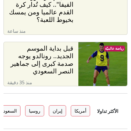
الفيفا".. كيف تُدار كرة
القدم عالميا ومن يمسك
بخيوط اللعبة؟
منذ ساعة
قبل بداية الموسم
رياضة عالميّة
الجديد.. رونالدو يوجه
صدمة كبرى إلى جماهير
النصر السعودي
منذ 35 دقيقة
أمريكا
إيران
روسيا
السعودية
الأكثر تداولا