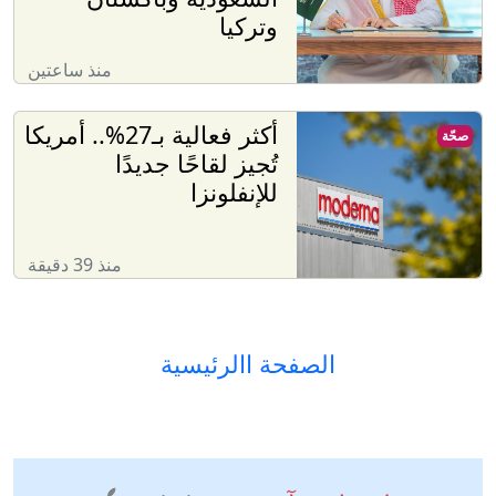
وتركيا
منذ ساعتين
أكثر فعالية بـ27%.. أمريكا
صحّة
تُجيز لقاحًا جديدًا
للإنفلونزا
منذ 39 دقيقة
الصفحة االرئيسية