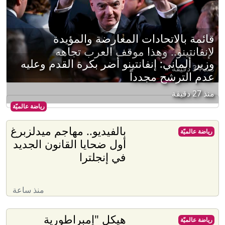
قائمة بالاتحادات المعارضة والمؤيدة
لإنفانتينو.. وهذا موقف العرب تجاهه
وزير ألماني: إنفانتينو أضر بكرة القدم وعليه
منذ 34 دقيقة
عدم الترشح مجدداً
منذ 27 دقيقة
رياضة عالميّة
بالفيديو.. مهاجم ميدلزبرغ
رياضة عالميّة
أول ضحايا القانون الجديد
في إنجلترا
منذ ساعة
هيكل "إمبراطورية
رياضة عالميّة