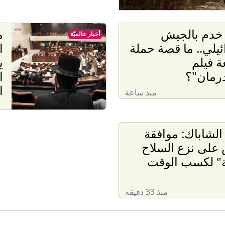
 خدم بالجيش
م
أخبار عالميّة
ئيلي.. ما قصة حملة
ا
 فيلم
ي
رمان"؟
ا
ا
منذ ساعة
لشاباك: موافقة
على نزع السلاح
" لكسب الوقت
منذ 33 دقيقة