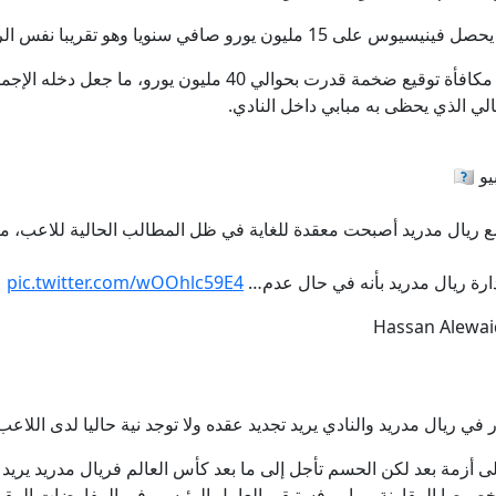
 تقريبا نفس الراتب الأساسي الذي يحصل عليه مبابي.
فينيسيوس يرى أن مبابي حصل أيضا على مكافأة توقيع ضخمة قدرت بح
الي الذي يحظى به مبابي داخل النادي.
🇧
ريال مدريد أصبحت معقدة للغاية في ظل المطالب الحالية للاعب، ما 
دارة ريال مدريد بأنه في حال عدم…
pic.twitter.com/wOOhlc59E4
 ريال مدريد والنادي يريد تجديد عقده ولا توجد نية حاليا لدى اللاعب 
أزمة بعد لكن الحسم تأجل إلى ما بعد كأس العالم فريال مدريد يريد ب
 خصوصا المقارنة بمبابي فستبقى العامل الرئيسي في المفاوضات المقبل