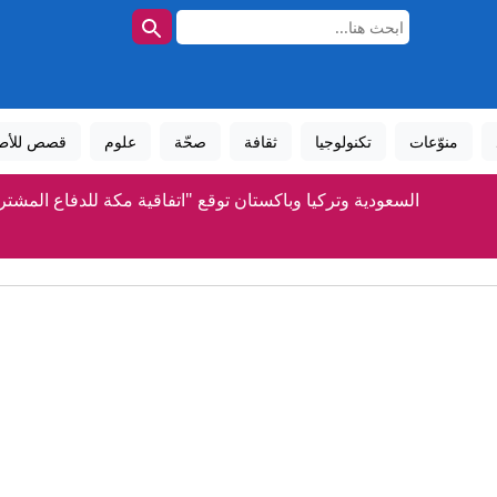
منوّعات
تكنولوجيا
ثقافة
صحّة
علوم
قصص للأط
السعودية وتركيا وباكستان توقع "اتفاقية مكة للدفاع المشت
ترامب يحاول مجددًا الحد من سياحة الولادة ومنح الجنسية بالو
"سياحة الولادة".. حرب ترامب على حق اكتساب الجنسية بالو
كيف أصبحت نبتة فريدة في جنوب إفريقيا ظاهرة عالمية في عالم
رواج إعلان الأمير علي عدم تغير الموقف من إنفانتينو رغم وصول 