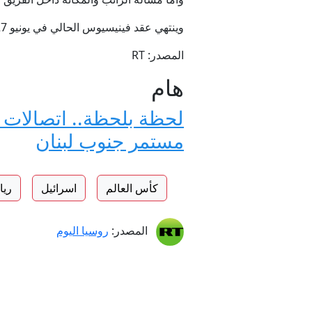
وينتهي عقد فينيسيوس الحالي في يونيو 2027 ما يعني أنه أصبح على بعد سبعة أشهر فقط من القدرة على التفاوض مع أي ناد آخر بشكل قانوني.
المصدر: RT
هام
لحظة بلحظة.. اتصالات 
مستمر جنوب لبنان
كأس العالم
اسرائيل
ريا
المصدر:
روسيا اليوم