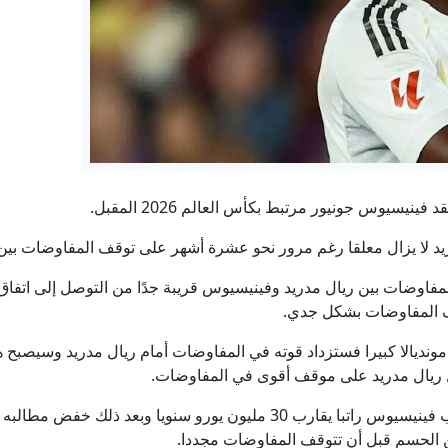
يسيوس جونيور مرتبط بكأس العالم 2026 المقبل.
يد لا يزال معلقا رغم مرور نحو عشرة أشهر على توقف المفاوضات بين
المفاوضات بين ريال مدريد وفينيسيوس قريبة جدًا من التوصل إلى اتفاق
نف المفاوضات بشكل جدي.
ديالا كبيرا فستزداد قوته في المفاوضات أمام ريال مدريد وسيصبح هدفًا
ل ريال مدريد على موقف أقوى في المفاوضات.
وأوضحت أنه عندما بدأت المفاوضات طلب فينيسيوس راتبا يقارب 30 مليون ي
ن الحسم قبل أن تتوقف المفاوضات مجددا.