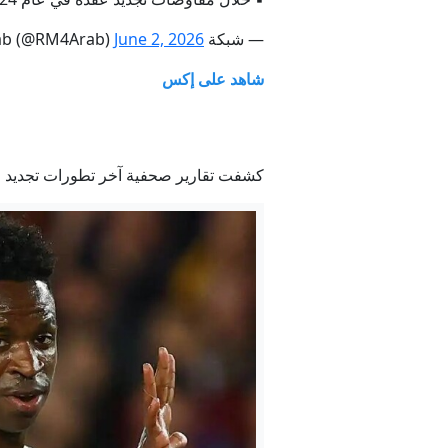
— شبكة RM4Arab (@RM4Arab)
June 2, 2026
مس
شاهد على إكس
توقي
كشفت تقارير صحفية آخر تطورات تجديد عق
الدفاع الرو
‏اتفا