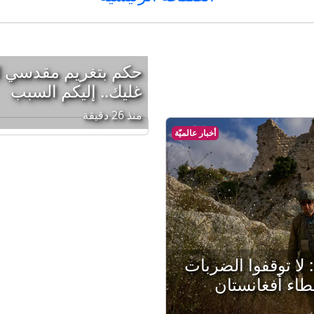
حكم بتغريم مقدسي لص
غليك.. إليكم السبب
منذ 26 دقيقة
أخبار عالميّة
ا توقفوا الضربات
طاء أفغانستان