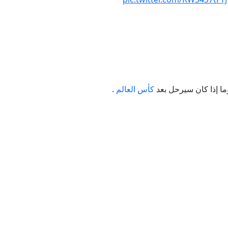
شيك مع مسقط
خطاء أفغانستان
ك" في صلب الوثيقة
ا إذا كان سيرحل بعد
كأس العالم
.
دول الثلاث جميعها