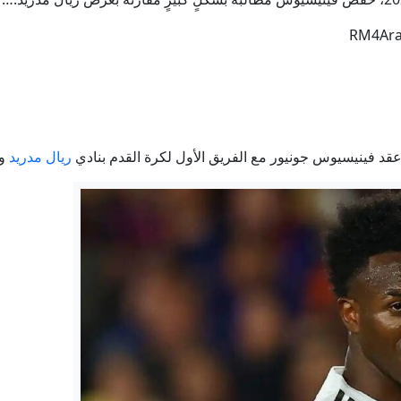
إيران.. ترمب يؤكد السيطرة على هرمز وطهران تتحدث عن اتفاق و
ؤول سابق في الموساد: لا توقفوا الضربات في لبنان.. وترامب يكرر أ
ع الاتفاق الثلاثي بين السعودية وتركيا وباكستان.. بند "الدفاع المشتر
د فينيسيوس جونيور مع الفريق الأول لكرة القدم بنادي
ريال مدريد
وم
سية في حصاد الأسبوع: إصابة 34 سفينة يستخدمها الجيش الأوكراني وتحرير 8 بلدات
ق مكة للدفاع المشترك: أي هجوم مسلح على أي دولة يعد هجوما على ال
توقيع اتفاقية دفاع مشترك بين السعودية وباكستان وتركيا