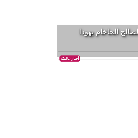
الح الحاخام يهودا
أخبار عالميّة