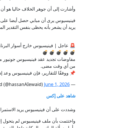
وأشارت إلى أن جوهر الخلاف حاليا هو أن يحصل فينيسيوس على 15 مليون يورو صافي سنويا وهو
يريد أن يشعر بأنه يحظى بنفس التقدير الم
🚨 عاجل | فينيسيوس خارج أسوار البرنابيو 🇷
💣 💣 💣 💣 💣
مفاوضات تجديد عقد فينيسيوس جونيور مع 
من أي وقت مضى.
📌 ووفقًا للتقارير، فإن فينيسيوس وعد إ
June 1, 2026
— Hassan Alewaid (@hassanAIewaid)
شاهد على إكس
وشددت على أن فينيسيوس يريد الاستمرار في
واختتمت بأن ملف فينيسيوس لم يتحول إلى 
وأما مسألة الراتب والمكانة داخل الفريق