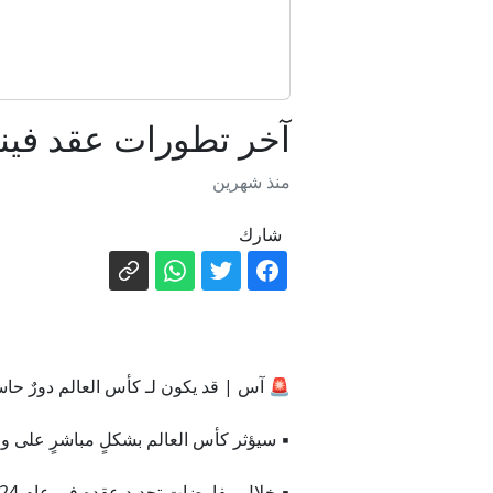
آخر تطورات عقد فين
منذ شهرين
شارك
🚨 آس | قد يكون لـ كأس العالم دورٌ حا
▪️ سيؤثر كأس العالم بشكلٍ مباشرٍ على و
▪️ خلال مفاوضات تجديد عقده في عام 2024، خفّض فينيسيوس مطالبه بشكلٍ كبيرٍ مقارنةً بعرض ريال مدريد.…