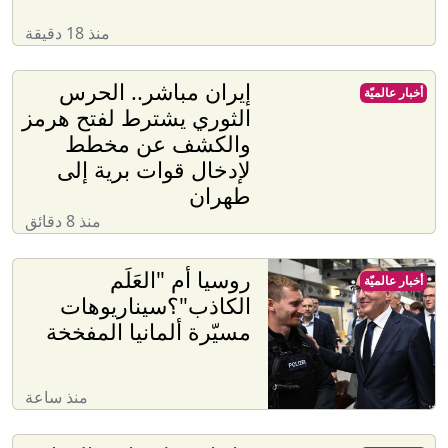
منذ 18 دقيقة
إيران مباشر.. الحرس
أخبار عالميّة
الثوري يشترط لفتح هرمز
والكشف عن مخطط
لإدخال قوات برية إلى
طهران
منذ 8 دقائق
روسيا أم "العَلَم
أخبار عالميّة
الكاذب"؟سيناريوهات
مسيّرة ألمانيا المفخخة
منذ ساعة