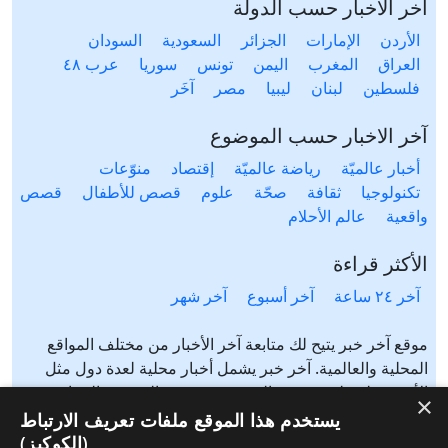
آخر الأخبار حسب الدولة
الأردن
الإمارات
الجزائر
السعودية
السودان
العراق
المغرب
اليمن
تونس
سوريا
عرب ٤٨
فلسطين
لبنان
ليبيا
مصر
آخَر
آخر الاخبار حسب الموضوع
أخبار عالميّة
رياضة عالميّة
إقتصاد
منوّعات
تكنولوجيا
ثقافة
صحّة
علوم
قصص للأطفال
قصص
واقعية
عالم الأحلام
الأكثر قراءة
آخر ٢٤ ساعة
آخر أسبوع
آخر شهر
موقع آخر خبر يتيح لك متابعة آخر الأخبار من مختلف المواقع
المحلية والعالمية. آخر خبر يشمل أخبار محلية لعدة دول مثل
الأردن، فلسطين، مصر، السعودية، تونس، المغرب، الجزائر،
×
عرب ٤٨، لبنان، العراق، اليمن وغيرها آخر خبر يتيح متابعة أخبار
يستخدم هذا الموقع ملفات تعريف الارتباط
من شتى المواضيع مثل: أخبار محلية، أخبار عالمية، رياضة،
(الكوكيز)