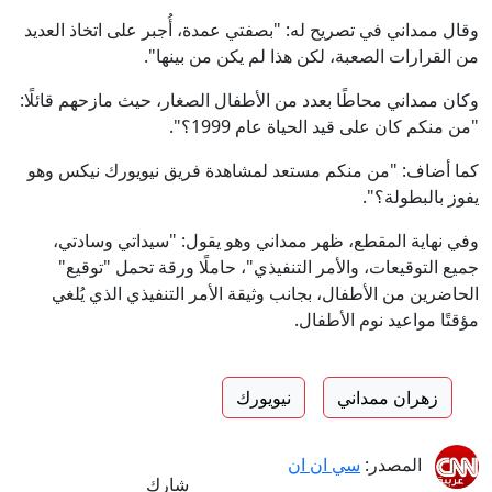
وقال ممداني في تصريح له: "بصفتي عمدة، أُجبر على اتخاذ العديد
من القرارات الصعبة، لكن هذا لم يكن من بينها".
وكان ممداني محاطًا بعدد من الأطفال الصغار، حيث مازحهم قائلًا:
"من منكم كان على قيد الحياة عام 1999؟".
كما أضاف: "من منكم مستعد لمشاهدة فريق نيويورك نيكس وهو
يفوز بالبطولة؟".
وفي نهاية المقطع، ظهر ممداني وهو يقول: "سيداتي وسادتي،
جميع التوقيعات، والأمر التنفيذي"، حاملًا ورقة تحمل "توقيع"
الحاضرين من الأطفال، بجانب وثيقة الأمر التنفيذي الذي يُلغي
مؤقتًا مواعيد نوم الأطفال.
زهران ممداني
نيويورك
المصدر:
سي ان ان
شارك