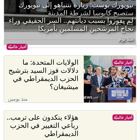
نيويورك بوست: زيارة نتنياهو إلى نيويورك
ستصبح كابوسا لشرطة المدينة
لم يفوزوا بسبب ديانتهم.. السر الحقيقي وراء
منذ 4 ساعات
نجاح المرشحين المسلمين بأمريكا
منذ يوم
أخبار عالميّة
الولايات المتحدة: ما
أخبار عالميّة
دلالات فوز السيد بترشيح
الحزب الديمقراطي في
ميشيغان؟
منذ يومين
هؤلاء ينكدون على ترمب..
أخبار عالميّة
رباعي التغيير في الحزب
الديمقراطي