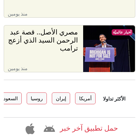
منذ يومين
مصري الأصل.. قصة عبد
أخبار عالميّة
الرحمن السيد الذي أزعج
ترامب
منذ يومين
أمريكا
إيران
روسيا
السعودية
الأكثر تداولا
حمل تطبيق آخر خبر