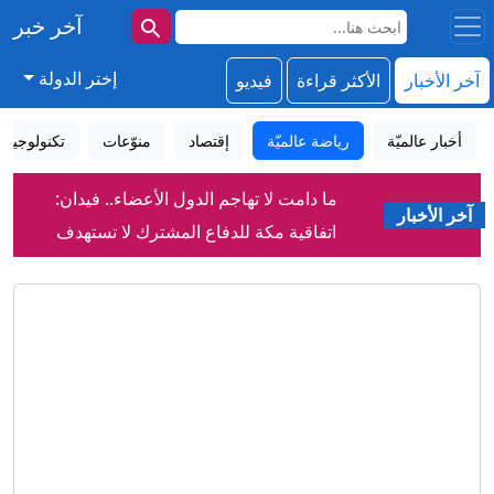
آخر خبر
إختر الدولة
آخر الأخبار
الأكثر قراءة
فيديو
أخبار عالميّة
رياضة عالميّة
إقتصاد
منوّعات
تكنولوجيا
ما دامت لا تهاجم الدول الأعضاء.. فيدان:
آخر الأخبار
اتفاقية مكة للدفاع المشترك لا تستهدف
إيران
فيدان: مصر قد تنضم إلى اتفاقية مكة
للدفاع المشترك
روسيا أم "العَلَم الكاذب"؟سيناريوهات
مسيّرة ألمانيا المفخخة
كيف ألهمت القطط الفلاسفة والعلماء
والروائيين عبر التاريخ؟
"يويفا" يؤكد دفعه أموالاً لموظفة ارتبط