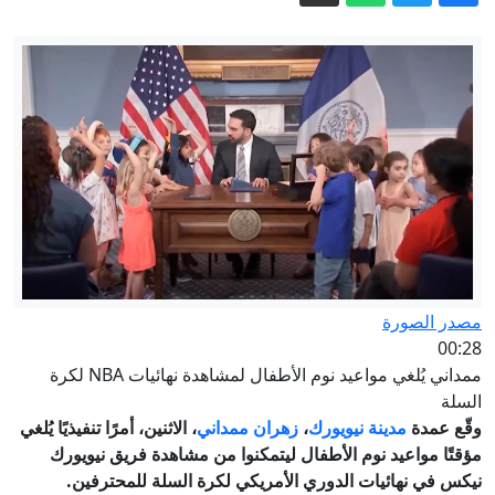
صوفيا تستدعي سفيرة كييف بعد انفجار
المسيرة.. وأوكرانيا: لم نستهدف بلغاريا
ألمانيا.. رصد مسيرتين مجهولتين تحلقان
فوق قاعدة عسكرية
بزشكيان: أفشلنا خطة لإدخال العدو قوات
برية إلى إيران
روسيا وأوكرانيا تلجآن لحرب الخوارزميات..
فمن يصمد أكثر؟
وزير الخارجية التركي: "اتفاق مكة" يماثل
فنيا المادة 5 من ميثاق الناتو الخاصة
مصدر الصورة
بالدفاع الجماعي (فيديو)
إيران مباشر.. الحرس الثوري يشترط لفتح
00:28
هرمز والكشف عن مخطط لإدخال قوات
ممداني يُلغي مواعيد نوم الأطفال لمشاهدة نهائيات NBA لكرة
السلة
برية إلى طهران
وقّع عمدة
مدينة نيويورك
،
زهران ممداني
، الاثنين، أمرًا تنفيذيًا يُلغي
مؤقتًا مواعيد نوم الأطفال ليتمكنوا من مشاهدة فريق نيويورك
نيكس في نهائيات الدوري الأمريكي لكرة السلة للمحترفين.