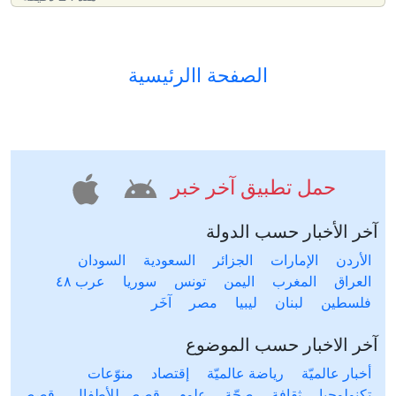
الصفحة االرئيسية
حمل تطبيق آخر خبر
آخر الأخبار حسب الدولة
الأردن
الإمارات
الجزائر
السعودية
السودان
العراق
المغرب
اليمن
تونس
سوريا
عرب ٤٨
فلسطين
لبنان
ليبيا
مصر
آخَر
آخر الاخبار حسب الموضوع
أخبار عالميّة
رياضة عالميّة
إقتصاد
منوّعات
تكنولوجيا
ثقافة
صحّة
علوم
قصص للأطفال
قصص