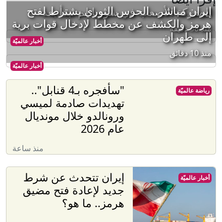
إيران مباشر.. الحرس الثوري يشترط لفتح
المعركة الأصعب في سوريا لم تبدأ بعد
هرمز والكشف عن مخطط لإدخال قوات برية
منذ 38 دقيقة
إلى طهران
أخبار عالميّة
منذ 10 دقائق
أخبار عالميّة
"سأفجره بـ4 قنابل"..
رياضة عالميّة
تهديدات صادمة لميسي
ورونالدو خلال مونديال
عام 2026
منذ ساعة
إيران تتحدث عن شرط
أخبار عالميّة
جديد لإعادة فتح مضيق
هرمز.. ما هو؟