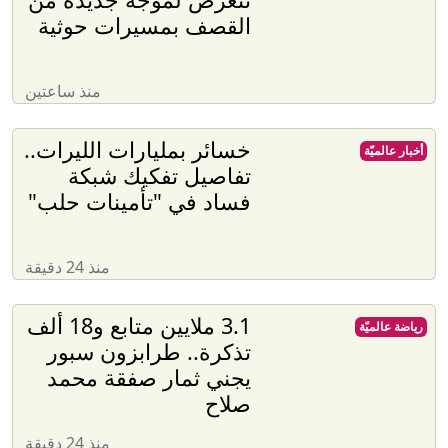
القصف بمسيرات حوثية
منذ ساعتين
خسائر بمليارات الليرات..
أخبار عالميّة
تفاصيل تفكيك شبكة
فساد في "تأمينات حلب"
منذ 24 دقيقة
3.1 ملايين متابع و18 ألف
رياضة عالميّة
تذكرة.. طرابزون سبور
يجني ثمار صفقة محمد
صلاح
منذ 24 دقيقة