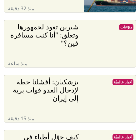
منذ 32 دقيقة
شيرين تعود لجمهورها
منوّعات
وتعلق: "أنا كنت مسافرة
فين؟"
منذ ساعة
بزشكيان: أفشلنا خطة
أخبار عالميّة
لإدخال العدو قوات برية
إلى إيران
منذ 15 دقيقة
كيف حوّل أطباء في
أخبار عالميّة