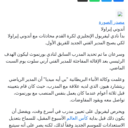
لماذا فضل محمد صلاح الدوري التركي على
السعودي؟
هيئة بحرية بريطانية: سفينة تتعرض
مصدر الصورة
لمقذوف مجهول قبالة سلطنة عمان
أندوني إيراولا
مدفيديف: الغرب استخدم جورجيا كأداة ضد
بدأ نادي ليفربول الإنجليزي لكرة القدم محادثات مع أندوني إيراولا
لكي يصبح المدير الفني الجديد للفريق الأول.
روسيا
عاجل. - رغم تقدم مفاوضات عُمان..
وسرعان ما تم تحديد المدرب السابق لنادي بورنموث ليكون الهدف
الرئيسي بعد الإقالة المفاجئة للمدير الفني آرني سلوت يوم السبت
الحرس الثوري يحسم مصير هرمز: لن يُفتح
الماضي.
إلا بقبول واشنطن شروط إيران
المكوّن الخفي في روبوتات الدردشة.. لماذا
تقلق واشنطن من نماذج الصين؟
وعلمت وكالة الأنباء البريطانية "بي أيه ميديا" أن المدير الرياضي
ريتشارد هيوز، الذي لديه علاقة مع المدرب، حيث كان قام بتعيينه
إيران مباشر.. الحرس الثوري يشترط لفتح
قبل ثلاثة أعوام عندما كان يعمل بنفس المنصب مع بورنموث،
هرمز والكشف عن مخطط لإدخال قوات
تواصل معه ويقود المفاوضات.
برية إلى طهران
ويحرص ليفربول على تعيين مدرب في أسرع وقت، ويفضل أن
يكون ذلك قبل بداية
كأس العالم
الأسبوع المقبل، للسماح بتعديل
الاستعدادات للموسم الجديد وفقاً لذلك، لكنه يصر على أنه سيتبع