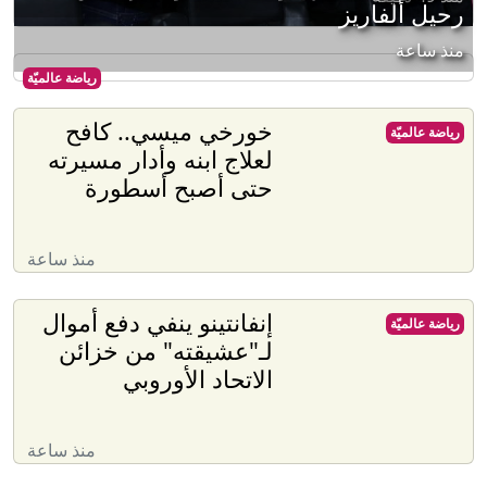
رحيل ألفاريز
منذ ساعة
رياضة عالميّة
خورخي ميسي.. كافح
رياضة عالميّة
لعلاج ابنه وأدار مسيرته
حتى أصبح أسطورة
منذ ساعة
إنفانتينو ينفي دفع أموال
رياضة عالميّة
لـ"عشيقته" من خزائن
الاتحاد الأوروبي
منذ ساعة