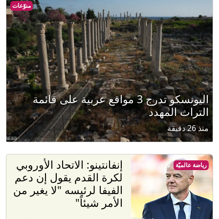
منوّعات
اليونسكو تدرج 3 مواقع عربية على قائمة
التراث المهدد
منذ 26 دقيقة
إنفانتينو: الاتحاد الأوروبي
رياضة عالميّة
لكرة القدم يقول إن دعم
الفيفا لرئيسه "لا يغير من
الأمر شيئاً"