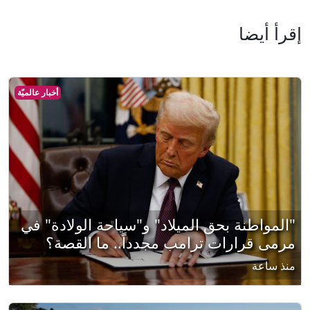
إقرأ أيضا
أخبار عالميّة
"المواطنة بحق الميلاد" و"سياحة الولادة" في
مرمى قرارات ترامب مجدداً.. ما القصة؟
منذ ساعة