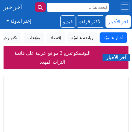
آخر خبر
إختر الدولة
آخر الأخبار
الأكثر قراءة
فيديو
أخبار عالميّة
رياضة عالميّة
إقتصاد
منوّعات
تكنولوجيا
اليونسكو تدرج 3 مواقع عربية على قائمة
آخر الأخبار
التراث المهدد
تأثير الميلاتونين والمغنيسيوم على الأرق
لماذا رفضت إسرائيل اتفاق غزة بينما قبلته
حماس؟
الرياض تعيد بناء معادلة الأمن.. باكستان في
باب المندب
هرمز.. هل اقترب الاتفاق الأميركي