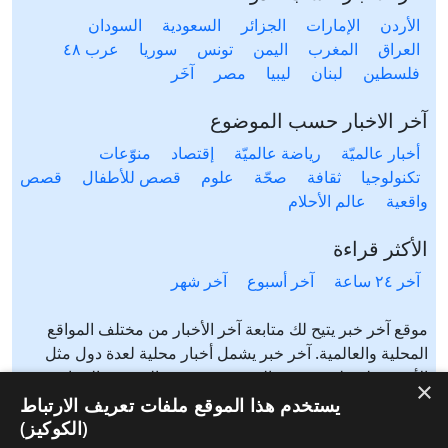
الأردن
الإمارات
الجزائر
السعودية
السودان
العراق
المغرب
اليمن
تونس
سوريا
عرب ٤٨
فلسطين
لبنان
ليبيا
مصر
آخَر
آخر الاخبار حسب الموضوع
أخبار عالميّة
رياضة عالميّة
إقتصاد
منوّعات
تكنولوجيا
ثقافة
صحّة
علوم
قصص للأطفال
قصص
واقعية
عالم الأحلام
الأكثر قراءة
آخر ٢٤ ساعة
آخر أسبوع
آخر شهر
موقع آخر خبر يتيح لك متابعة آخر الأخبار من مختلف المواقع
المحلية والعالمية. آخر خبر يشمل أخبار محلية لعدة دول مثل
الأردن، فلسطين، مصر، السعودية، تونس، المغرب، الجزائر،
×
عرب ٤٨، لبنان، العراق، اليمن وغيرها آخر خبر يتيح متابعة أخبار
يستخدم هذا الموقع ملفات تعريف الارتباط
من شتى المواضيع مثل: أخبار محلية، أخبار عالمية، رياضة،
(الكوكيز)