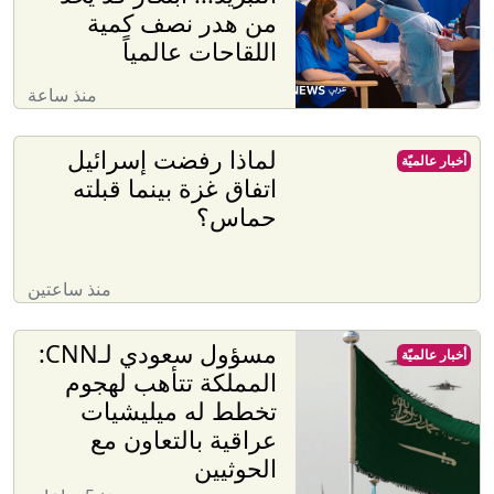
من هدر نصف كمية
اللقاحات عالمياً
منذ ساعة
لماذا رفضت إسرائيل
أخبار عالميّة
اتفاق غزة بينما قبلته
حماس؟
منذ ساعتين
مسؤول سعودي لـCNN:
أخبار عالميّة
المملكة تتأهب لهجوم
تخطط له ميليشيات
عراقية بالتعاون مع
الحوثيين