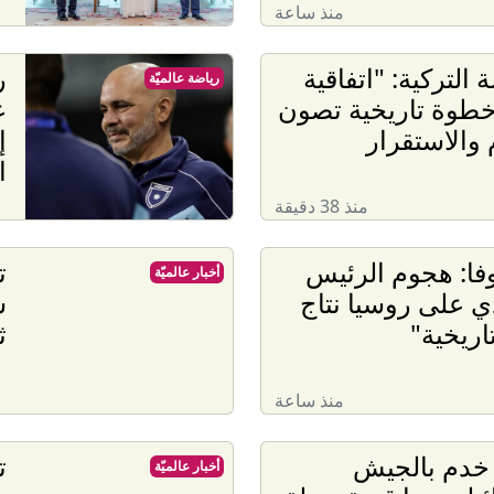
منذ ساعة
 التركية: "اتفاقية
ر
رياضة عالميّة
خطوة تاريخية تصون
ع
 والاستقرار
إ
ا
منذ 38 دقيقة
فا: هجوم الرئيس
ت
أخبار عالميّة
دي على روسيا نتاج
اريخية"
ث
منذ ساعة
 خدم بالجيش
ت
أخبار عالميّة