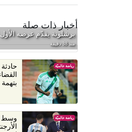
أخبار ذات صلة
برشلونة يقدّم عرضه الأو
منذ 38 دقيقة
رياضة عالميّة
القضاء
بتهمة ا
وسط مط
رياضة عالميّة
الأرجن