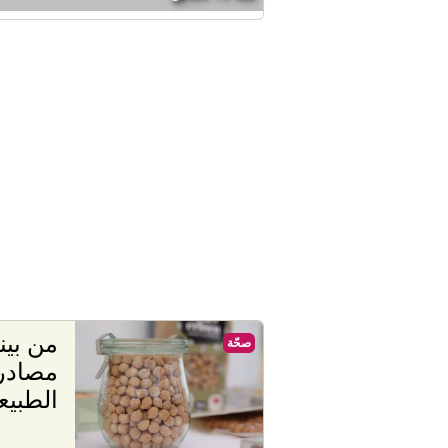
من بين
صحّة
الطبيع