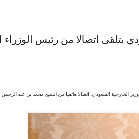
تحليل: أهداف اتفاقية مكة للدفاع المشترك بين السعودية وتركيا 
صعيد بين روسيا وأوكرانيا.. زيلينسكي يقر بصعوبة الوضع وبوتين يعزز الإ
دي يتلقى اتصالا من رئيس الوزراء 
أخطاء الصيف اليومية.. كيف تُبرِّد سيارتك وتحمي خزان الوق
إلى أين تتجه سياسة كولومبيا مع تنصيب "نمر ترمب" رئيس
اتفاقية الدفاع المشترك بين السعودية وباكستان وتركيا.. ما الذي نعر
 وزير الخارجية السعودي، اتصالا هاتفيا من الشيخ محمد بن عبد الرحم
التحالف البحري الدفاعي بقيادة السعودية لحماية الممرات الب
منتجه خدم بالجيش الإسرائيلي.. ما قصة حملة مقاطعة فيلم "سبا