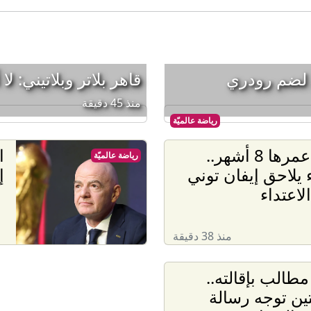
ل لضم رودري
قاهر بلاتر وبلاتيني: لا
منذ 45 دقيقة
رياضة عالميّة
حادثة عمرها 8 أشهر..
ا
رياضة عالميّة
 يلاحق إيفان توني
إ
لاعتداء
منذ 38 دقيقة
الب بإقالته..
تين توجه رسالة