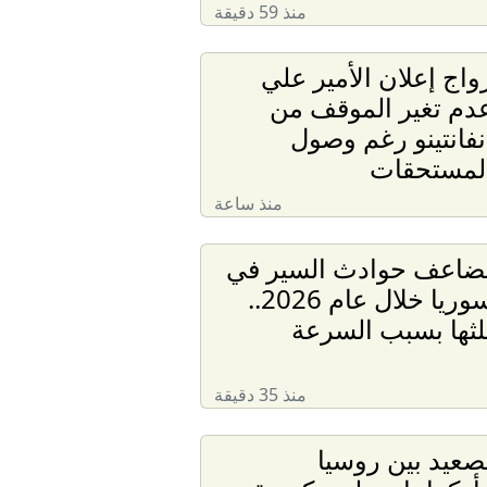
منذ 59 دقيقة
واج إعلان الأمير علي
دم تغير الموقف من
نفانتينو رغم وصول
لمستحقات
منذ ساعة
ضاعف حوادث السير في
سوريا خلال عام 2026..
لثها بسبب السرعة
منذ 35 دقيقة
صعيد بين روسيا