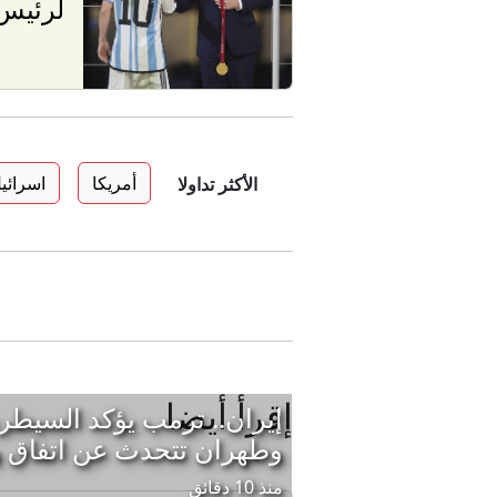
لرئيس 
أمريكا
اسرائي
الأكثر تداولا
إقرأ أيضا
إيران.. ترمب يؤكد السيطر
وطهران تتحدث عن اتفاق
منذ 10 دقائق