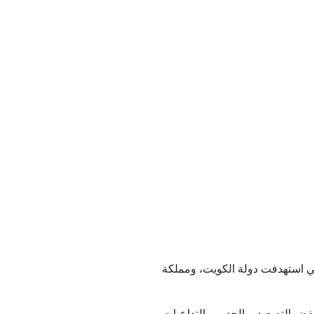
ية"
اثة عقود
خطاء أفغانستان
شيك مع مسقط
لتي استهدفت دولة الكويت، ومملكة
خفض التصعيد، والحد من التداعيات