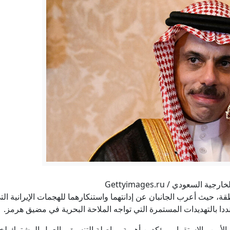
زاخاروفا: هجوم الرئيس البولندي على روسيا نتاج "عقد تاريخ
هل يعطل الحرس الثوري حسم اتفاق الملاحة في هرمز؟
قتلى مدنيون وعسكريون في هجوم للحوثيين على مأرب
"سياحة القنص" في سراييفو: تحقيقات أوروبية تبحث عن أدلة بعد ثل
ؤول سابق في الموساد: لا توقفوا الضربات في لبنان.. وترامب يكرر أ
إيران.. ترمب يؤكد السيطرة على هرمز وطهران تتحدث عن اتفاق و
لسعودي / Gettyimages.ru
ة، حيث أعرب الجانبان عن إدانتهما واستنكارهما للهجمات الإيرانية ا
 نددا بالتهديدات المستمرة التي تواجه الملاحة البحرية في مضيق هرمز.
ة الأمن والاستقرار، مؤكدين أهمية مواصلة التنسيق والعمل المشترك ل