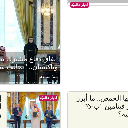
أخبار عالميّة
اتفاق دفاع مشترك بين
وباكستان.. "تحالف س
منذ ساعة
ها الحمص.. ما أبرز
إ
أخبار عالميّة
مصادر فيتامين "ب-6"
ا
ية؟
و