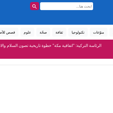
منوّعات
تكنولوجيا
ثقافة
صحّة
علوم
قصص للأط
الرئاسة التركية: "اتفاقية مكة" خطوة تاريخية تصون السلام والا
إيران تعلق على اتفاق الدفاع بين السعودية وتركيا وباكستا
رواج إعلان الأمير علي عدم تغير الموقف من إنفانتينو رغم وصول 
من بينها الحمص.. ما أبرز مصادر فيتامين "ب-6" الطبيعية؟
اتفاق دفاع مشترك بين السعودية وتركيا وباكستان.. "تحالف 