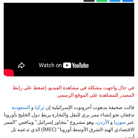
وقيادة الحرس الثوري
ترامب يضع شرطًا جديدًا للمفاوضات مع
إيران: سنطالب بتعويضات
اتهامات إسرائيلية للجيش اللبناني...
والتوترات تعيق المحادثات
عشرات القتلى جراء "أقوى زلزال" خلال
عقد من الزمن في كولومبيا
تعويضا للقتلى.. تعيين قيادات عسكرية في
مناصب بإيران
مصر.. ارتفاع التضخم السنوي إلى 14.9%
وسط ترقب لقرار الفائدة
في حال واجهت مشكلة في مشاهدة الفيديو، إضغط على رابط
منها الحرس الثوري.. مجتبى خامنئي يعيد
المصدر للمشاهدة على الموقع الرسمي
تشكيل القيادة العسكرية
قالت صحيفة يديعوت أحرونوت الإسرائيلية إن
تركيا
و
السعودية
تدفعان نحو إنشاء ممر بري للنقل والتجارة يربط دول الخليج بأوروبا
عبر
سوريا
و
الأردن
، وهو مشروع "يتجاوز إسرائيل" وينافس "الممر
الاقتصادي الهند-الشرق الأوسط-أوروبا" (IMEC) الذي تدعمه تل
أبيب.