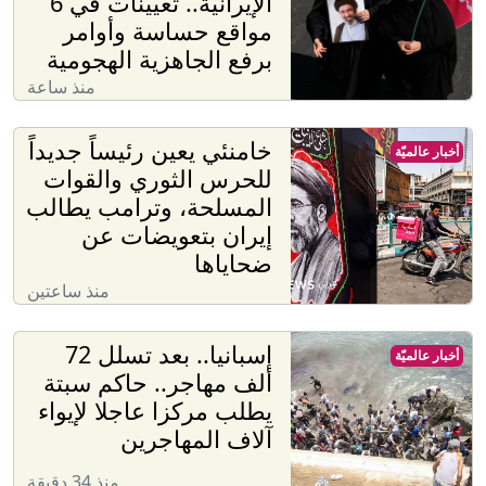
الإيرانية.. تعيينات في 6
مواقع حساسة وأوامر
برفع الجاهزية الهجومية
منذ ساعة
خامنئي يعين رئيساً جديداً
أخبار عالميّة
للحرس الثوري والقوات
المسلحة، وترامب يطالب
إيران بتعويضات عن
ضحاياها
منذ ساعتين
إسبانيا.. بعد تسلل 72
أخبار عالميّة
ألف مهاجر.. حاكم سبتة
يطلب مركزا عاجلا لإيواء
آلاف المهاجرين
منذ 34 دقيقة