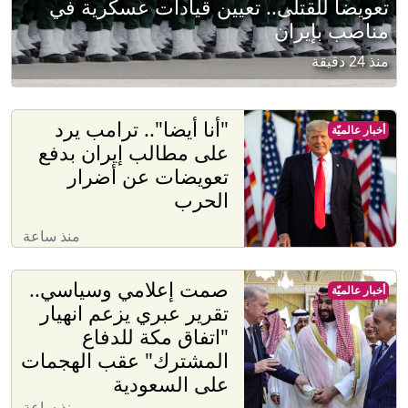
تعويضا للقتلى.. تعيين قيادات عسكرية في
مناصب بإيران
منذ 24 دقيقة
"أنا أيضا".. ترامب يرد
أخبار عالميّة
على مطالب إيران بدفع
تعويضات عن أضرار
الحرب
منذ ساعة
صمت إعلامي وسياسي..
أخبار عالميّة
تقرير عبري يزعم انهيار
"اتفاق مكة للدفاع
المشترك" عقب الهجمات
على السعودية
منذ ساعة