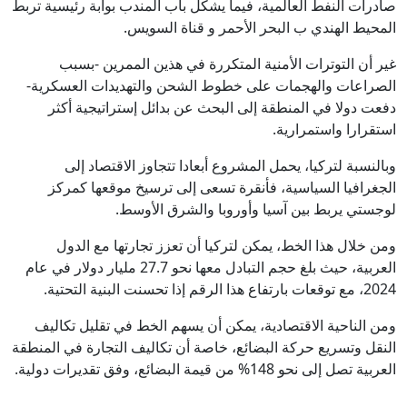
صادرات النفط العالمية، فيما يشكّل باب المندب بوابة رئيسية تربط
المحيط الهندي ب البحر الأحمر و قناة السويس.
غير أن التوترات الأمنية المتكررة في هذين الممرين -بسبب
الصراعات والهجمات على خطوط الشحن والتهديدات العسكرية-
دفعت دولا في المنطقة إلى البحث عن بدائل إستراتيجية أكثر
استقرارا واستمرارية.
وبالنسبة لتركيا، يحمل المشروع أبعادا تتجاوز الاقتصاد إلى
الجغرافيا السياسية، فأنقرة تسعى إلى ترسيخ موقعها كمركز
لوجستي يربط بين آسيا وأوروبا والشرق الأوسط.
ومن خلال هذا الخط، يمكن لتركيا أن تعزز تجارتها مع الدول
العربية، حيث بلغ حجم التبادل معها نحو 27.7 مليار دولار في عام
2024، مع توقعات بارتفاع هذا الرقم إذا تحسنت البنية التحتية.
ومن الناحية الاقتصادية، يمكن أن يسهم الخط في تقليل تكاليف
النقل وتسريع حركة البضائع، خاصة أن تكاليف التجارة في المنطقة
العربية تصل إلى نحو 148% من قيمة البضائع، وفق تقديرات دولية.