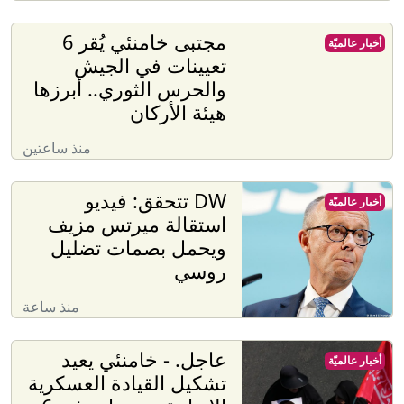
مجتبى خامنئي يُقر 6
أخبار عالميّة
تعيينات في الجيش
والحرس الثوري.. أبرزها
هيئة الأركان
منذ ساعتين
DW تتحقق: فيديو
أخبار عالميّة
استقالة ميرتس مزيف
ويحمل بصمات تضليل
روسي
منذ ساعة
عاجل. - خامنئي يعيد
أخبار عالميّة
تشكيل القيادة العسكرية