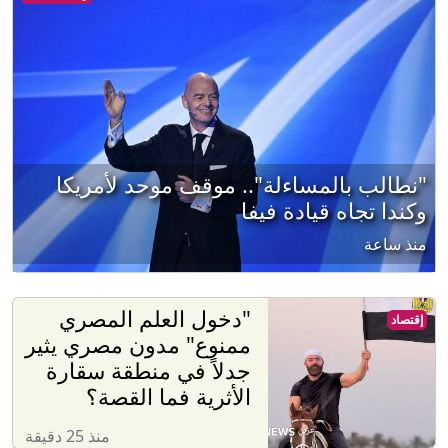
"نطالب بالمساءلة".. موقف موحد لأمريكا
وكندا تجاه قيادة فيفا
منذ ساعة
"دخول العلم المصري
إقتصاد
ممنوع" مدون مصري يثير
جدلاً في منطقة سقارة
الأثرية فما القصة؟
منذ 25 دقيقة