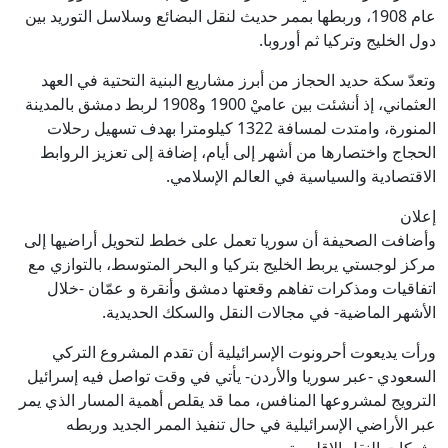
عام 1908، وربطها بممر حديث لنقل البضائع وسلاسل التوريد بين
دول الخليج وتركيا ثم أوروبا.
وتعدّ سكة حديد الحجاز من أبرز مشاريع البنية التحتية في العهد
العثماني، إذ أنشئت بين عاميْ 1900 و1908 لربط دمشق بالمدينة
المنورة، وامتدت لمسافة 1322 كيلومترا بهدف تسهيل رحلات
الحجاج واختصارها من أشهر إلى أيام، إضافة إلى تعزيز الروابط
الاقتصادية والسياسية في العالم الإسلامي.
إعلان
وأضافت الصحيفة أن سوريا تعمل على خطط لتحويل أراضيها إلى
مركز لوجستي يربط الخليج بتركيا و البحر المتوسط، بالتوازي مع
اتفاقيات ومذكرات تفاهم وقعتها دمشق وأنقرة و عمّان -خلال
الأشهر الماضية- في مجالات النقل والسكك الحديدية.
ورأت يديعوت أحرونوت الإسرائيلية أن تقدم المشروع التركي
السعودي -عبر سوريا والأردن- يأتي في وقت تواصل فيه إسرائيل
الترويج لمشروعها المنافس، مما قد يقلص أهمية المسار الذي يمر
عبر الأراضي الإسرائيلية في حال تنفيذ الممر الجديد وربطه