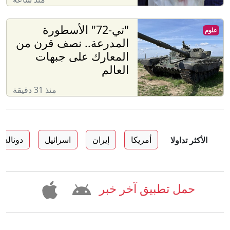
"تي-72" الأسطورة
علوم
المدرعة.. نصف قرن من
المعارك على جبهات
العالم
منذ 31 دقيقة
أمريكا
إيران
اسرائيل
دونالد 
الأكثر تداولا
حمل تطبيق آخر خبر