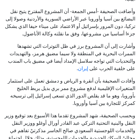
وأضافت الصحيفة -أمس الجمعة- أن المشروع المقترح يتيح نقل
البضائع بين آسيا وأوروبا عبر الأراضي السورية والأردنية وصولا إلى
تركيا، دون المرور بإسرائيل أو الاعتماد على ميناء حيفا الذي يشكل
جزءا أساسيا من مشروعها، وفق ما نقلته وكالة الأناضول.
وأشارت إلى أن المشروع برز في ظل التوترات التي تشهدها
الممرات البحرية في المنطقة ولا سيما مضيق هرمز، والتهديدات
والتحديات التي تواجه سلاسل الإمداد أيضا في مضيق باب المندب
على خلفية الحرب على
إيران
.
وأفادت الصحيفة بأن أنقرة و الرياض و دمشق تعمل على استثمار
المتغيرات الإقليمية لدفع مشروع ممر بري بديل يربط الخليج
بأوروبا، وهو ما قد يقلص الدور الذي تسعى إسرائيل إلى ترسيخه
كمركز للتجارة بين آسيا وأوروبا.
وبحسب الصحيفة، شهد المشروع تقدما هذا الأسبوع بعد توقيع وزير
النقل والبنية التحتية التركي عبد القادر أورال أوغلو ووزير النقل
والخدمات اللوجستية السعودي صالح الجاسر مذكرتيْ تفاهم في
مجاليْ السكك الحديدية والخدمات اللوجستية، وذلك خلال اجتماع