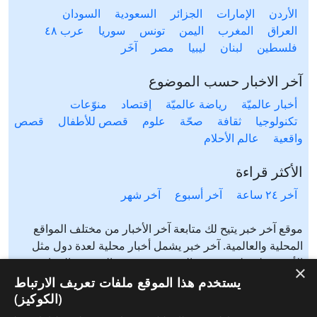
الأردن
الإمارات
الجزائر
السعودية
السودان
العراق
المغرب
اليمن
تونس
سوريا
عرب ٤٨
فلسطين
لبنان
ليبيا
مصر
آخَر
آخر الاخبار حسب الموضوع
أخبار عالميّة
رياضة عالميّة
إقتصاد
منوّعات
تكنولوجيا
ثقافة
صحّة
علوم
قصص للأطفال
قصص
واقعية
عالم الأحلام
الأكثر قراءة
آخر ٢٤ ساعة
آخر أسبوع
آخر شهر
موقع آخر خبر يتيح لك متابعة آخر الأخبار من مختلف المواقع
المحلية والعالمية. آخر خبر يشمل أخبار محلية لعدة دول مثل
الأردن، فلسطين، مصر، السعودية، تونس، المغرب، الجزائر،
×
عرب ٤٨، لبنان، العراق، اليمن وغيرها آخر خبر يتيح متابعة أخبار
يستخدم هذا الموقع ملفات تعريف الارتباط
من شتى المواضيع مثل: أخبار محلية، أخبار عالمية، رياضة،
(الكوكيز)
إقتصاد، ثقافة، منوعات وغيرها تابع الأخبار المحلية والعالمية من