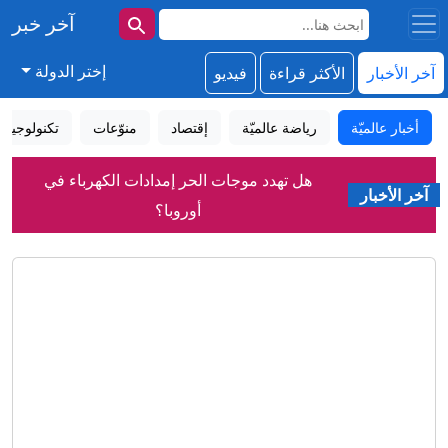
آخر خبر
إختر الدولة
آخر الأخبار
الأكثر قراءة
فيديو
أخبار عالميّة
رياضة عالميّة
إقتصاد
منوّعات
تكنولوجيا
هل تهدد موجات الحر إمدادات الكهرباء في
آخر الأخبار
أوروبا؟
ما دامت لا تهاجم الدول الأعضاء.. فيدان:
اتفاقية مكة للدفاع المشترك لا تستهدف
إيران
فيدان: مصر قد تنضم إلى اتفاقية مكة
للدفاع المشترك
وفاة والد ميسي.. "الركيزة خلف مسيرة
الأفضل في التاريخ"
كيف ألهمت القطط الفلاسفة والعلماء