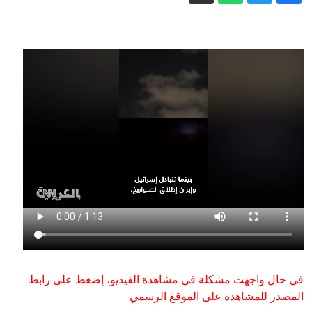
"بريطانيا أولا" نموذجا.. تغاضي الحكومة عن
هجمات المتطرفين يفاقم مخاوف
المسلمين
روسيا أم "العَلَم الكاذب"؟سيناريوهات
مسيّرة ألمانيا المفخخة
روسيا وأوكرانيا تلجآن لحرب الخوارزميات..
فمن يصمد أكثر؟
بعد الفوز على كوت ديفوار.. تأهل تاريخي
لسيدات الجزائر إلى كأس العالم (فيديو)
أورتيغا.. ثائر أسقط حكم العائلة وانتهى إلى
حكم عائلته
إيران مباشر.. الحرس الثوري يشترط لفتح
هرمز والكشف عن مخطط لإدخال قوات
برية إلى طهران
في حال واجهت مشكلة في مشاهدة الفيديو، إضغط على رابط
المصدر للمشاهدة على الموقع الرسمي