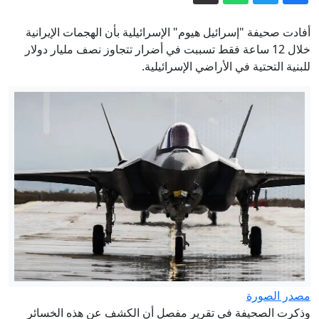
مباشر - واشنطن تتوقع "اتفاقًا قريبًا" بشأن
هرمز.. والرئيس الإيراني: مستعدون
أفادت صحيفة "إسرائيل هيوم" الإسرائيلية بأن الهجمات الإيرانية
للدبلوماسية والحرب
مسؤول حوثي لـCNN: أوامر شن عمليات
خلال 12 ساعة فقط تسببت في أضرار تتجاوز نصف مليار دولار
للبنية التحتية في الأراضي الإسرائيلية.
ضد السعوديين لا تأتي من إيران
الطلقة بـ13 دولارا.. الليزر يدخل سباق
إسقاط المسيرات
هل اقتربت "الصراصير" من إزاحة
"مودي"؟
شاهد.. سيول جارفة تغمر شوارع صنعاء
وتُغرق سيارات ورياح تقتلع لوحات
إيران مباشر.. توقعات باتفاق قريب بشأن
هرمز وطهران تتعهد بالدفاع عن مذكرة
التفاهم
مصدر الصورة
وذكرت الصحيفة في تقرير مفصل أن الكشف عن هذه الخسائر