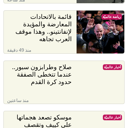
قائمة بالاتحادات
رياضة عالميّة
المعارضة والمؤيدة
لإنفانتينو.. وهذا موقف
العرب تجاهه
منذ 49 دقيقة
صلاح وطرابزون سبور..
أخبار عالميّة
عندما تتخطى الصفقة
حدود كرة القدم
منذ ساعتين
موسكو تصعد هجماتها
أخبار عالميّة
على كييف وتقصف