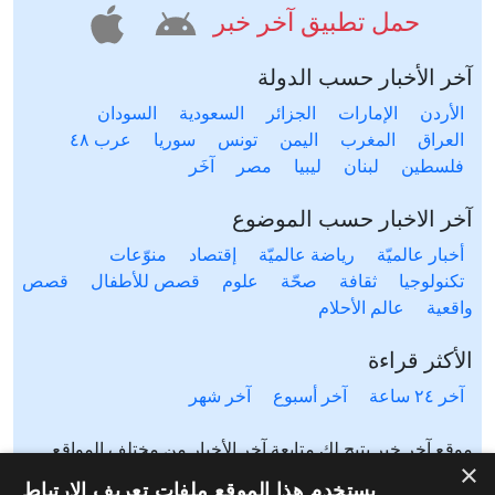
حمل تطبيق آخر خبر
آخر الأخبار حسب الدولة
الأردن
الإمارات
الجزائر
السعودية
السودان
العراق
المغرب
اليمن
تونس
سوريا
عرب ٤٨
فلسطين
لبنان
ليبيا
مصر
آخَر
آخر الاخبار حسب الموضوع
أخبار عالميّة
رياضة عالميّة
إقتصاد
منوّعات
تكنولوجيا
ثقافة
صحّة
علوم
قصص للأطفال
قصص
واقعية
عالم الأحلام
الأكثر قراءة
آخر ٢٤ ساعة
آخر أسبوع
آخر شهر
موقع آخر خبر يتيح لك متابعة آخر الأخبار من مختلف المواقع
×
المحلية والعالمية. آخر خبر يشمل أخبار محلية لعدة دول مثل
يستخدم هذا الموقع ملفات تعريف الارتباط