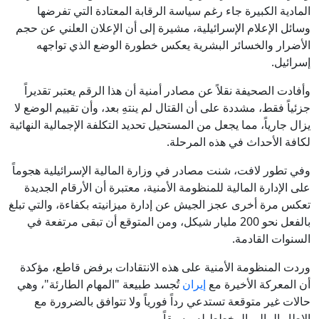
المادية الكبيرة جاء رغم سياسة الرقابة المعتادة التي تفرضها
وسائل الإعلام الإسرائيلية، مشيرة إلى أن الإعلان العلني عن حجم
الأضرار والخسائر البشرية يعكس خطورة الوضع الذي تواجهه
إسرائيل.
وأفادت الصحيفة نقلاً عن مصادر أمنية أن هذا الرقم يعتبر تقديراً
جزئياً فقط، مشددة على أن القتال لم ينتهِ بعد، وأن تقييم الوضع لا
يزال جارياً، مما يجعل من المستحيل تحديد التكلفة الإجمالية النهائية
لكافة الأحداث في هذه المرحلة.
وفي تطور لافت، شنت مصادر في وزارة المالية الإسرائيلية هجوماً
على الإدارة المالية للمنظومة الأمنية، معتبرة أن الأرقام الجديدة
تعكس مرة أخرى عجز الجيش عن إدارة ميزانيته بكفاءة، والتي تبلغ
بالفعل نحو 200 مليار شيكل، ومن المتوقع أن تبقى مرتفعة في
السنوات القادمة.
وردت المنظومة الأمنية على هذه الانتقادات برفض قاطع، مؤكدة
أن المعركة الأخيرة مع
إيران
تُجسد طبيعة "المهام الطارئة"، وهي
حالات غير متوقعة تستدعي رداً فورياً ولا تتوافق بالضرورة مع
الإطار المالي المخطط له مسبقاً.