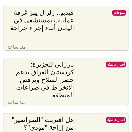
فيديو.. زلزال يهز غرفة
منوّعات
عمليات بمستشفى في
اليابان أثناء إجراء جراحة
منذ ساعة
بارزاني للجزيرة:
أخبار عالميّة
كردستان العراق يدعم
حصر السلاح ويرفض
الانخراط في صراعات
المنطقة
منذ ساعة
هل اقتربت "الصراصير"
أخبار عالميّة
من إزاحة "مودي"؟