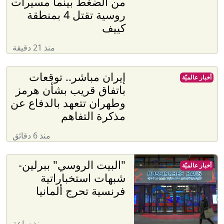
من الضغط بينما مسيرات
روسية تقتل 4 بمنطقة
كييف
منذ 21 دقيقة
إيران مباشر.. توقعات
أخبار عالميّة
باتفاق قريب بشأن هرمز
وطهران تتعهد بالدفاع عن
مذكرة التفاهم
منذ 6 دقائق
"البيت الروسي" ببرلين-
أخبار عالميّة
شبهات استخباراتية
فرنسية تحرج ألمانيا
منذ ساعة