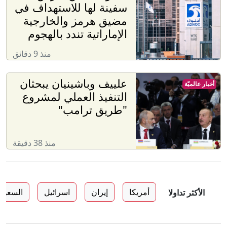
سفينة لها للاستهداف في
مضيق هرمز والخارجية
الإماراتية تندد بالهجوم
منذ 9 دقائق
علييف وباشينيان يبحثان
أخبار عالميّة
التنفيذ العملي لمشروع
"طريق ترامب"
منذ 38 دقيقة
أمريكا
إيران
اسرائيل
السعودي
الأكثر تداولا