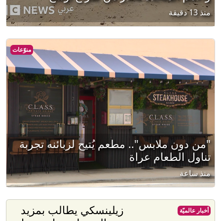
منذ 13 دقيقة
منوّعات
"من دون ملابس".. مطعم يُتيح لزبائنه تجربة
تناول الطعام عراة
منذ ساعة
زيلينسكي يطالب بمزيد
أخبار عالميّة