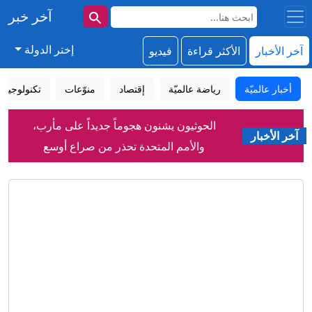
آخر خبر
إختر الدولة
آخر الأخبار
الأكثر قراءة
فيديو
أخبار عالميّة
رياضة عالميّة
إقتصاد
منوّعات
تكنولوجيا
الحوثيون يشنون هجوماً جديداً على مأرب،
آخر الأخبار
والأمم المتحدة تحذر من صراع أوسع
زيلينسكي يطالب بمزيد من الضغط بينما
مسيرات روسية تقتل 4 بمنطقة كييف
"البيت الروسي" ببرلين- شبهات
استخباراتية فرنسية تحرج ألمانيا
قائمة بالاتحادات المعارضة والمؤيدة
لإنفانتينو.. وهذا موقف العرب تجاهه
"من دون ملابس".. مطعم يُتيح لزبائنه