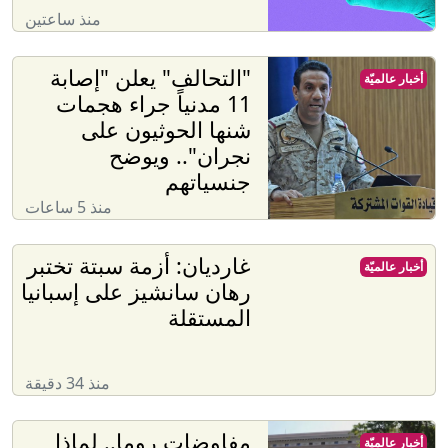
منذ ساعتين
"التحالف" يعلن "إصابة
أخبار عالميّة
11 مدنياً جراء هجمات
شنها الحوثيون على
نجران".. ويوضح
جنسياتهم
منذ 5 ساعات
غارديان: أزمة سبتة تختبر
أخبار عالميّة
رهان سانشيز على إسبانيا
المستقلة
منذ 34 دقيقة
مفاوضات روما.. لماذا
أخبار عالميّة