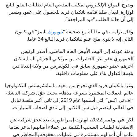
ويدرج الموقع الإلكتروني لمكتب المدعي العام لطلبات العفو التابع
لوزارة العدل طلبا قدّمه بانكمان فريد للحصول على عفو، ويشير
إلى أن حالة الطلب “قيد المراجعة”.
وقال ترامب في مقابلة مع صحيفة “
نيويورك
تايمز” في كانون
الثاني إنه لا ينوي منح عفو لبانكمان فريد البالغ 34 عاما.
ومنذ عودته إلى البيت الأبيض العام الماضي، أصدر الرئيس
الجمهوري عفوا عن العشرات من مرتكبي الجرائم المالية كان
آخرهم عضو جمهوري سابق في الكونغرس من ولاية إنديانا دين
بتهمة التداول بناء على معلومات داخلية.
وغزا بانكمان فريد الذي تخرج من معهد ماساتشوستس للتكنولوجيا
عالم العملات المشفرة بسرعة مذهلة، بحيث حوّل شركته الناشئة
“اف تي اكس” التي أسسها عام 2019 إلى ثاني أكبر منصة تبادل
في العالم، لينضم قبل سن الثلاثين إلى نادي اصحاب المليارات.
لكن في نوفمبر 2022، انهارت إمبراطوريته بعد عجز شركته عن
الاستجابة لطلبات السحب الكثيفة من عملاء أصابهم الذعر بعدما
علموا أن أموالهم مستثمرة في عمليات محفوفة بالمخاطر في