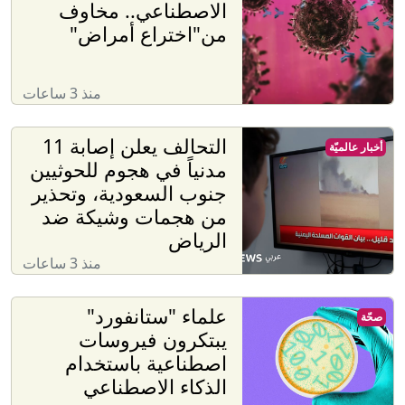
الاصطناعي.. مخاوف
من"اختراع أمراض"
منذ 3 ساعات
التحالف يعلن إصابة 11
أخبار عالميّة
مدنياً في هجوم للحوثيين
جنوب السعودية، وتحذير
من هجمات وشيكة ضد
الرياض
منذ 3 ساعات
علماء "ستانفورد"
صحّة
يبتكرون فيروسات
اصطناعية باستخدام
الذكاء الاصطناعي