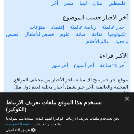
فلسطين
لبنان
ليبيا
مصر
آخَر
آخر الاخبار حسب الموضوع
أخبار عالميّة
رياضة عالميّة
إقتصاد
منوّعات
تكنولوجيا
ثقافة
صحّة
علوم
قصص للأطفال
قصص
واقعية
عالم الأحلام
الأكثر قراءة
آخر ٢٤ ساعة
آخر أسبوع
آخر شهر
موقع آخر خبر يتيح لك متابعة آخر الأخبار من مختلف المواقع
المحلية والعالمية. آخر خبر يشمل أخبار محلية لعدة دول مثل
الأردن، فلسطين، مصر، السعودية، تونس، المغرب، الجزائر،
×
عرب ٤٨، لبنان، العراق، اليمن وغيرها آخر خبر يتيح متابعة أخبار
يستخدم هذا الموقع ملفات تعريف الارتباط
من شتى المواضيع مثل: أخبار محلية، أخبار عالمية، رياضة،
(الكوكيز)
إقتصاد، ثقافة، منوعات وغيرها تابع الأخبار المحلية والعالمية من
نحن نستخدم ملفات تعريف الارتباط (كوكيز) لفهم كيفية استخدامك لموقعنا
مختلف المواقع الإخبارية: الجزيرة، العربية، بي بي سي، سي ان
ولتحسين تجربتك
سياسة الخصوصية
ان، الحرة، روسيا اليوم، سكاي نيوز وغيرها
عرض التفاصيل