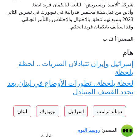
شركة “ألاميدا ريسيرتش” التابعة لبانكمان فريد ايضا.
وأدين من قبل هيئة محلفين فدرالية في نيويورك في تشرين الثاني
2023 بسبع تهم تتعلق بالاحتيال والاختلاس والتآمر الجنائي.
وقد استأنف بانكمان فريد الحكم.
المصدر: أ ف ب
هام
إسرائيل وإيران تتبادلان الضربات .. لحظة
بلحظة
لحظة بلحظة.. تطورات الأوضاع في لبنان بعد
تجدد القصف المتبادل
دونالد ترامب
اسرائيل
نيويورك
لبنان
المصدر:
روسيا اليوم
شارك