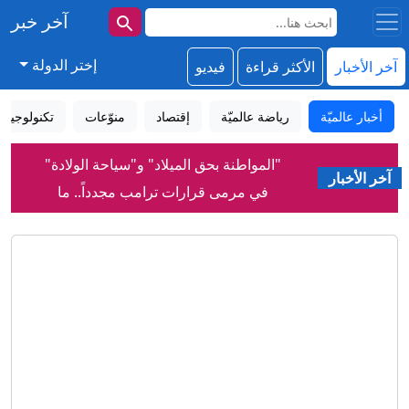
آخر خبر
إختر الدولة
آخر الأخبار
الأكثر قراءة
فيديو
أخبار عالميّة
رياضة عالميّة
إقتصاد
منوّعات
تكنولوجيا
"المواطنة بحق الميلاد" و"سياحة الولادة"
آخر الأخبار
في مرمى قرارات ترامب مجدداً.. ما
القصة؟
لقاحات لا تحتاج إلى التبريد... ابتكار قد يحد
من هدر نصف كمية اللقاحات عالمياً
لماذا رفضت إسرائيل اتفاق غزة بينما قبلته
حماس؟
إنفانتينو: الاتحاد الأوروبي لكرة القدم يقول
إن دعم الفيفا لرئيسه "لا يغير من الأمر
شيئاً"
الرياض تعيد بناء معادلة الأمن.. باكستان في