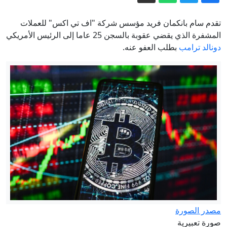
أوروبا في مواجهة أزمات تهدد مستقبلها
تقدم سام بانكمان فريد مؤسس شركة "اف تي اكس" للعملات
مصادر: السعودية وباكستان وتركيا ستوقّع
المشفرة الذي يقضي عقوبة بالسجن 25 عاما إلى الرئيس الأمريكي
دونالد ترامب
بطلب العفو عنه.
اتفاقية دفاع مشترك اليوم
إنشاء فيروسات بالذكاء الاصطناعي..
مخاوف من"اختراع أمراض"
بلومبيرغ: كثرة حالات الانتحار في قيادة
الأمن السيبراني بالجيش الأمريكي تثير قلق
القادة العسكريين
غالوزين: محاولات الغرب لإضعاف العلاقات
الروسية الكازاخستانية "محكوم عليها
بالفشل"
إيران.. ترمب يتحدث عن نهاية وشيكة
للحرب وسط استياء بشأن نقص الذخيرة
مصدر الصورة
صورة تعبيرية