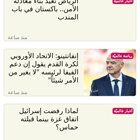
الرياض تعيد بناء معادلة
أخبار عالميّة
الأمن.. باكستان في باب
المندب
منذ ساعة
إنفانتينو: الاتحاد الأوروبي
رياضة عالميّة
لكرة القدم يقول إن دعم
الفيفا لرئيسه "لا يغير من
الأمر شيئاً"
منذ ساعة
لماذا رفضت إسرائيل
أخبار عالميّة
اتفاق غزة بينما قبلته
حماس؟