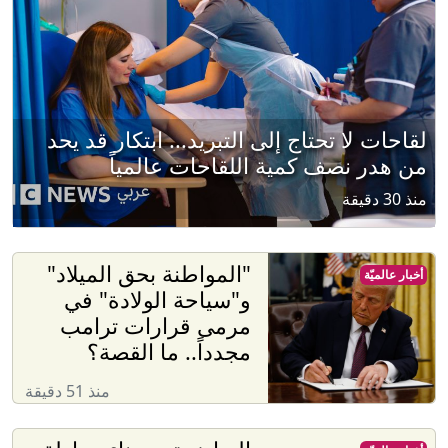
لقاحات لا تحتاج إلى التبريد... ابتكار قد يحد
من هدر نصف كمية اللقاحات عالمياً
منذ 30 دقيقة
"المواطنة بحق الميلاد"
أخبار عالميّة
و"سياحة الولادة" في
مرمى قرارات ترامب
مجدداً.. ما القصة؟
منذ 51 دقيقة