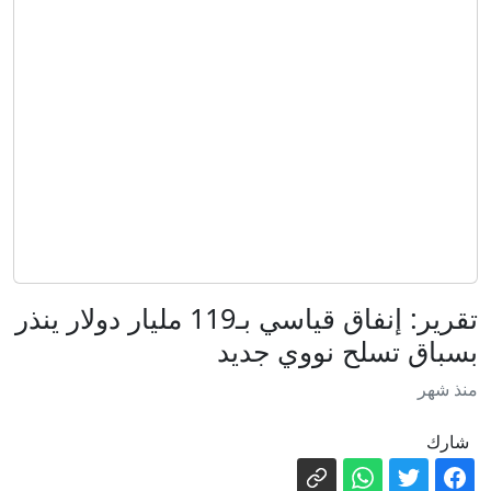
تتجه نحو التكنولوجيا والذكاء الاصطناعي
جهاد أزعور عن انتعاش اقتصاد سوريا:
خطوات بالاتجاه الصحيح ويجب تعزيزها
إيران تعلق على اتفاق الدفاع بين السعودية
وتركيا وباكستان
سكان قرية بلغارية قلقون من "عواقب"
توريط قريتهم في حرب إيران
تركيا: اتفاقية الدفاع مع السعودية وباكستان
لا تتعارض مع التزامات الناتو
"المعاملة بالمثل".. إسبانيا: فحص جوازات
تقرير: إنفاق قياسي بـ119 مليار دولار ينذر
المسافرين الإيطاليين يبدأ ليل السبت
بسباق تسلح نووي جديد
نيوزويك: هل تتجمع حروب العالم الصغرى
منذ شهر
لتشعل حربا عالمية ثالثة؟
هرمز ليس سوى البداية.. معركة الاتفاق
شارك
الأصعب تبدأ بعد فتح المضيق