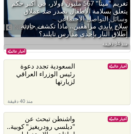
تغريم "ميتا" 567 مليون دولار، في أكبر حكم
يتعلق بسلامة الأطفال يصدر ضد عملاق
وسائل التواصل الاجتماعي
سلاح بأيدي مراهقين.. ماذا تكشف حادثة
منذ 41 دقيقة
إطلاق النار بإحدى مدارس تايلند؟
منذ 34 دقيقة
أخبار عالميّة
السعودية تجدد دعوة
أخبار عالميّة
رئيس الوزراء العراقي
لزيارتها
منذ 40 دقيقة
واشنطن تبحث عن
أخبار عالميّة
"ديلسي رودريغيز" كوبية..