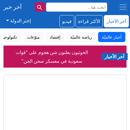
آخر خبر
إختر الدولة
آخر الأخبار
الأكثر قراءة
فيديو
أخبار عالميّة
رياضة عالميّة
إقتصاد
منوّعات
تكنولوجيا
الحوثيون يعلنون شن هجوم على "قوات
آخر الأخبار
سعودية في معسكر صحن الجن"
إيران.. ترمب يؤكد السيطرة على هرمز
وطهران تتحدث عن اتفاق وشيك مع
مسقط
حمد بن جاسم يعلق على اتفاق مكة بين
السعودية وتركيا وباكستان
تغريم "ميتا" 567 مليون دولار، في أكبر
حكم يتعلق بسلامة الأطفال يصدر ضد
عملاق وسائل التواصل الاجتماعي
نهاية "حقبة المراهنات".. أندية البريميرليغ