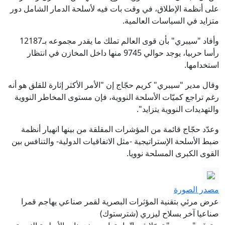
على أنظمة الإطلاق، في وقت بات فيه لأسلحة الدمار الشامل دور
متزايد في السياسات العالمية.
وأفاد "سيبري" بأن قوى العالم تملك ما يقدر مجموعه بـ12187
رأسا حربيا، يوجد حوالي 9745 منها داخل المخازن في انتظار
استخدامها.
وقال مدير "سيبري" كريم حجّاج إن "الأمر الأكثر إثارة للقلق هو أنه
رغم تراجع كميّات الأسلحة النووية، فإن مستوى المخاطر النووية
والتهديدات النووية يتزايد".
وعدّد حجّاج قائمة من المؤشرات المقلقة من بينها انهيار أنظمة
ضبط الأسلحة الإستراتيجية -مثل الاتفاقيات الدولية- والتنافس بين
القوى الكبرى المسلحة نوويا.
مصدر الصورة
عرض مرئي بتقنية المؤثرات البصرية لقمر صناعي يهاجم قمرا
صناعيا آخر بسلاح ليزري (شترستوك)