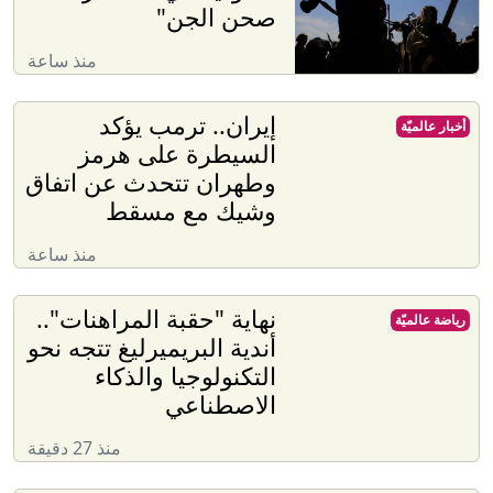
صحن الجن"
منذ ساعة
إيران.. ترمب يؤكد
أخبار عالميّة
السيطرة على هرمز
وطهران تتحدث عن اتفاق
وشيك مع مسقط
منذ ساعة
نهاية "حقبة المراهنات"..
رياضة عالميّة
أندية البريميرليغ تتجه نحو
التكنولوجيا والذكاء
الاصطناعي
منذ 27 دقيقة