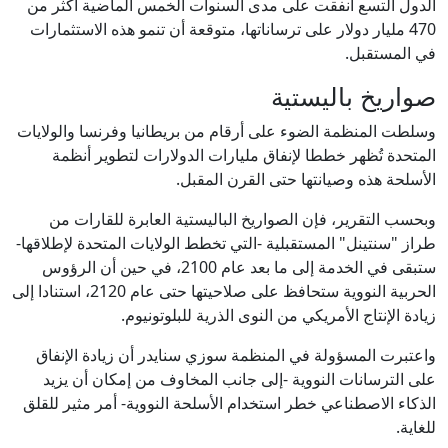
الدول التسع أنفقت على مدى السنوات الخمس الماضية أكثر من
470 مليار دولار على ترساناتها، متوقعة أن تنمو هذه الاستثمارات
في المستقبل.
صواريخ باليستية
وسلطت المنظمة الضوء على أرقام من بريطانيا وفرنسا والولايات
المتحدة تُظهر خططا لإنفاق مليارات الدولارات لتطوير أنظمة
الأسلحة هذه وصيانتها حتى القرن المقبل.
وبحسب التقرير، فإن الصواريخ الباليستية العابرة للقارات من
طراز "سنتينل" المستقبلية -التي تخطط الولايات المتحدة لإطلاقها-
ستبقى في الخدمة إلى ما بعد عام 2100، في حين أن الرؤوس
الحربية النووية ستحافظ على صلاحيتها حتى عام 2120، استنادا إلى
زيادة الإنتاج الأمريكي من النوى الذرية للبلوتونيوم.
واعتبرت المسؤولة في المنظمة سوزي سنايدر أن زيادة الإنفاق
على الترسانات النووية -إلى جانب المخاوف من إمكان أن يزيد
الذكاء الاصطناعي خطر استخدام الأسلحة النووية- أمر مثير للقلق
للغاية.