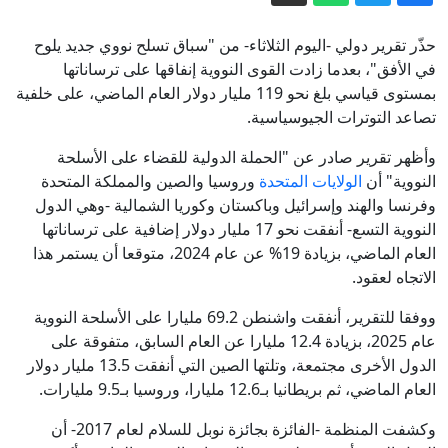
المملكة المتحدة: نساء يروين لبي بي سي
قصص اغتصاب وإساءة في كلية عسكرية
حذّر تقرير دولي -اليوم الثلاثاء- من "سباق تسلح نووي جديد يلوح
للمراهقين
الحصار الأميركي يشلّ شريان النفط
في الأفق"، بعدما زادت القوى النووية إنفاقها على ترساناتها
بمستوى قياسي بلغ نحو 119 مليار دولار العام الماضي، على خلفية
الإيراني.. ماذا كشفت صور الأقمار
تصاعد التوترات الجيوسياسية.
الاصطناعية في جزيرة خرج؟
بزشكيان: لا خلاف بين الحكومة والمرشد
الأعلى
وأظهر تقرير صادر عن "الحملة الدولية للقضاء على الأسلحة
النووية" أن
الولايات المتحدة
وروسيا والصين والمملكة المتحدة
قواعد وبنى تحتية.. إسرائيل تستنسخ نموذج
وفرنسا والهند وإسرائيل وباكستان وكوريا الشمالية -وهي الدول
غزة في جنوب لبنان
النووية التسع- أنفقت نحو 17 مليار دولار إضافية على ترساناتها
سلاح بأيدي مراهقين.. ماذا تكشف حادثة
العام الماضي، بزيادة 19% عن عام 2024، متوقعا أن يستمر هذا
إطلاق النار بإحدى مدارس تايلند؟
الاتجاه لعقود.
إيران.. واشنطن تتوقع اتفاقا وشيكا بشأن
ووفقا للتقرير، أنفقت واشنطن 69.2 مليارا على الأسلحة النووية
هرمز وبزشكيان ينفي وجود خلافات داخلية
عام 2025، بزيادة 12.4 مليارا عن العام السابق، متفوقة على
الدول الأخرى مجتمعة، وتلتها الصين التي أنفقت 13.5 مليار دولار
العام الماضي، ثم بريطانيا بـ12.6 مليارا، وروسيا بـ9.5 مليارات.
وكشفت المنظمة -الفائزة بجائزة نوبل للسلام لعام 2017- أن