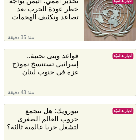
تحذير أممي: اليمن يواجه
أخبار عالميّة
خطر عودة الحرب بعد
تصاعد وتكثيف الهجمات
منذ 35 دقيقة
قواعد وبنى تحتية..
أخبار عالميّة
إسرائيل تستنسخ نموذج
غزة في جنوب لبنان
منذ 43 دقيقة
نيوزويك: هل تتجمع
أخبار عالميّة
حروب العالم الصغرى
لتشعل حربا عالمية ثالثة؟