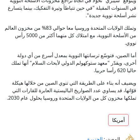
ويتوقع "سيبري" تحوّلا في اتّجاه تراجع مخزونات الأسلحة النووية
في السنوات المقبلة "في حين تتباطأ وتيرة التفكيك، بينما يتسارع
نشر أسلحة نووية جديدة".
وتملك الولايات المتحدة وروسيا معا حوالي 83% من مخزون العالم
من الأسلحة النووية، مع امتلاك كل منهما أكثر من 5000 رأس
نووي.
أما الصين، فتوسّع ترسانتها النووية بمعدل أسرع من أي دولة
أخرى، ويقدّر "معهد ستوكهولم الدولي لأبحاث السلام" أنها تملك
حاليا 620 رأسا حربيا.
ويضيف أنه بناء على الطريقة التي تنوي الصين من خلالها هيكلة
قوّاتها، قد يساوي عدد الصواريخ الباليستية العابرة للقارات التي
تملكها مخزون كل من الولايات المتحدة وروسيا بحلول عام 2030.
أمريكا
المصدر:
الجزيرة