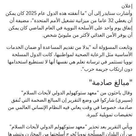
إعلان
وأشارت سنايدر إلى أن "ما أنفقته هذه الدول عام 2025 كان يمكن
أن يغطي 32 عاما من ميزانية تشغيل الأمم المتحدة"، مضيفة أن
إنفاق يوم واحد على الأسلحة النووية في العام الماضي كان يمكن
أن يوفر الأمن الغذائي لأكثر من مليونيْ شخص.
وتابعت المسؤولة أنه "بدلا من تقديم المساعدة أو ضمان الخدمات
الأساسية مثل الرعاية الصحية لمواطنيها، كانت الدول المسلحة
نوويا تستثمر في ترسانة تعلم هي نفسها أنها لا تستطيع استخدامها
دون ارتكاب جريمة حرب".
"مبالغ صادمة"
وقال باحثون من "معهد ستوكهولم الدولي لأبحاث السلام"
(سيبري) شاركوا في وضع التقرير إن المبالغ الضخمة التي تُنفق
صادمة، خصوصا في وقت يعاني فيه النظام الإنساني العالمي من
تخفيضات تمويلية كبيرة.
ويأتي التقرير بعد تحذير "معهد ستوكهولم الدولي لأبحاث السلام"
من أن البلدان المسلّحة نوويا تُخرج أسلحتها من المخازن وتنشرها