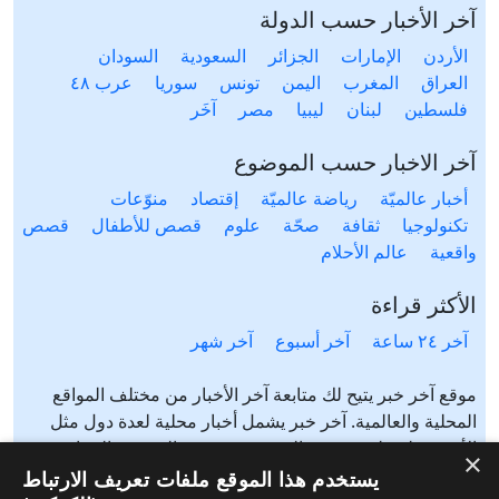
آخر الأخبار حسب الدولة
الأردن
الإمارات
الجزائر
السعودية
السودان
العراق
المغرب
اليمن
تونس
سوريا
عرب ٤٨
فلسطين
لبنان
ليبيا
مصر
آخَر
آخر الاخبار حسب الموضوع
أخبار عالميّة
رياضة عالميّة
إقتصاد
منوّعات
تكنولوجيا
ثقافة
صحّة
علوم
قصص للأطفال
قصص
واقعية
عالم الأحلام
الأكثر قراءة
آخر ٢٤ ساعة
آخر أسبوع
آخر شهر
موقع آخر خبر يتيح لك متابعة آخر الأخبار من مختلف المواقع
المحلية والعالمية. آخر خبر يشمل أخبار محلية لعدة دول مثل
الأردن، فلسطين، مصر، السعودية، تونس، المغرب، الجزائر،
×
عرب ٤٨، لبنان، العراق، اليمن وغيرها آخر خبر يتيح متابعة أخبار
يستخدم هذا الموقع ملفات تعريف الارتباط