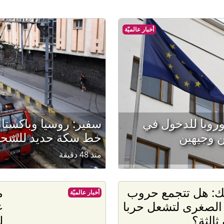
أخبار عالميّة
روبا للدخول في
سفير: روسيا وباكستا
ن وجيهين
خط سكة حديد للشحن 
منذ 48 دقيقة
ك: هل تتجمع حروب
م
أخبار عالميّة
 الصغرى لتشعل حربا
ع
ثالثة؟
ل