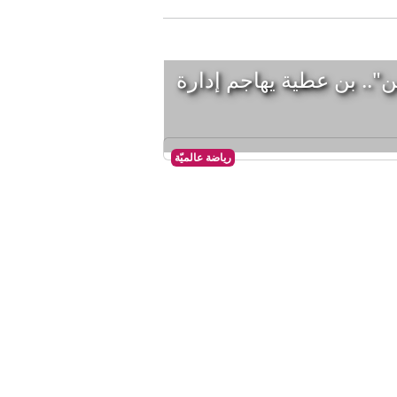
ن".. بن عطية يهاجم إدارة
رياضة عالميّة