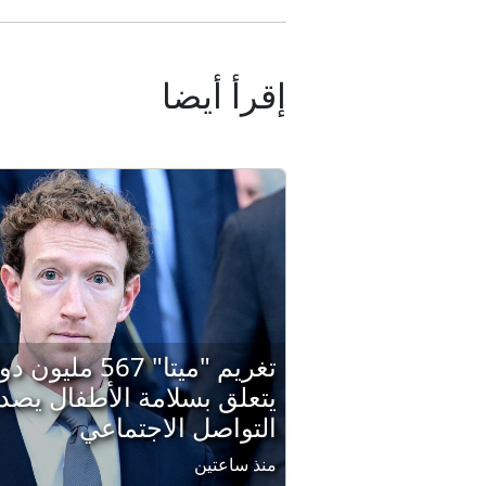
إقرأ أيضا
تغريم "ميتا" 67
يتعلق بسلامة الأطفال يص
التواصل الاجتماعي
منذ ساعتين