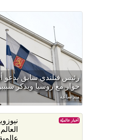
رئيس فنلندي سابق يدعو أو
حوار مع روسيا ويذكر سببي
منذ ساعة
نيوزوي
أخبار عالميّة
العالم
عالمية 