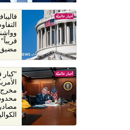
قاليبا
أخبار عالميّة
التفاو
وواشنط
قريباً
مضيق 
"كبار 
أخبار عالميّة
الأمري
مخرج 
محدودي
الكوال