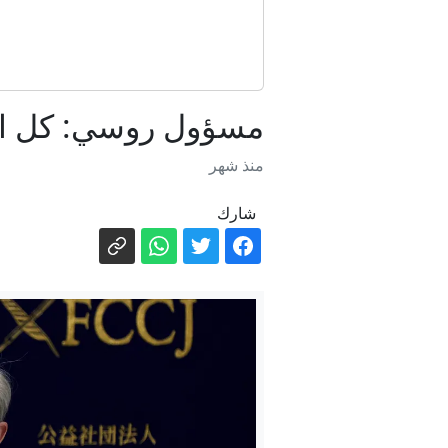
إسب
مسؤول روسي: كل الوس
منذ شهر
شارك
سلطات إندوني
أبدى إعج