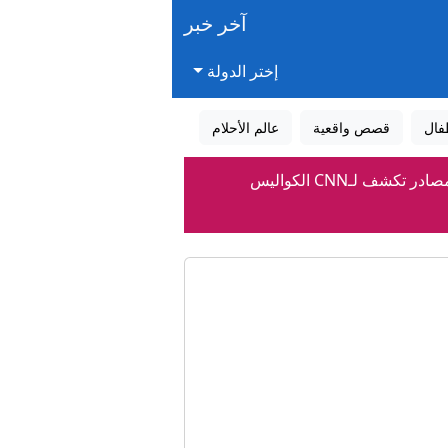
آخر خبر
إختر الدولة
فال
قصص واقعية
عالم الأحلام
 لـCNN الكواليس
 طهران بشأن مضيق هرمز
بيه