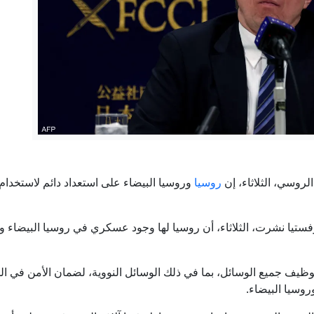
معاملة بالمثل.. إسبانيا تشدد الرقابة على حدودها مع إيطالي
البنتاغون يخصص 500 مليون دولار لجامعة ألاسكا للِكشف عن التهديدات النووية
الجيش الأمريكي يفيد باعتراضه 51 سفينة تجارية في إطار الحصار على إيران
 يسحب صلاحية وصول قائد سابق لسلاح الجو إلى المعلومات الاستخبارات
الروسي، الثلاثاء، إن
روسيا
وروسيا البيضاء على استعداد دائم لاستخدام 
إيران.. واشنطن تبحث عن مخرج من الحرب وبزشكيان ينفي وجود خلا
ا نشرت، الثلاثاء، أن روسيا لها وجود ⁠عسكري في روسيا البيضاء وأن 
وظيف جميع ⁠الوسائل، بما في ذلك الوسائل النووية، لضمان الأمن في الد
وسيا البيضاء.