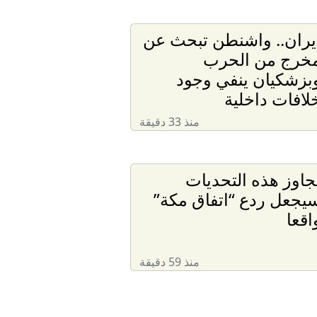
يران.. واشنطن تبحث عن
خرج من الحرب
بزشكيان ينفي وجود
لافات داخلية
منذ 33 دقيقة
جاوز هذه التحديات
يجعل ردع “اتفاق مكة”
اقعا
منذ 59 دقيقة