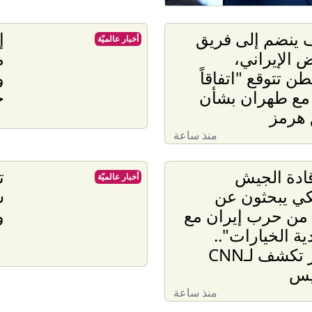
ف ينضم إلى فريق
إ
أخبار عالميّة
ض الإيراني،
م
ن تتوقع "اتفاقاً
و
" مع طهران بشأن
خ
هرمز
منذ ساعة
قادة الجيش
ت
أخبار عالميّة
كي يبحثون عن
س
من حرب إيران مع
و
ة الخيارات"..
مصادر تكشف لـCNN
يس
منذ ساعة