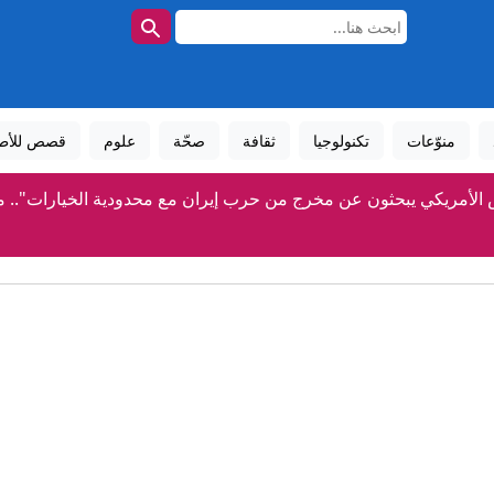
منوّعات
تكنولوجيا
ثقافة
صحّة
علوم
قصص للأط
الأمريكي يبحثون عن مخرج من حرب إيران مع محدودية الخيارات".. مصادر تكشف
نضم إلى فريق التفاوض الإيراني، وواشنطن تتوقع "اتفاقاً قريباً" مع
تجاوز هذه التحديات سيجعل ردع “اتفاق مكة” واقعا
"ما سأقوله باهظ الثمن".. بن عطية يهاجم إدارة مارسيليا ولاع