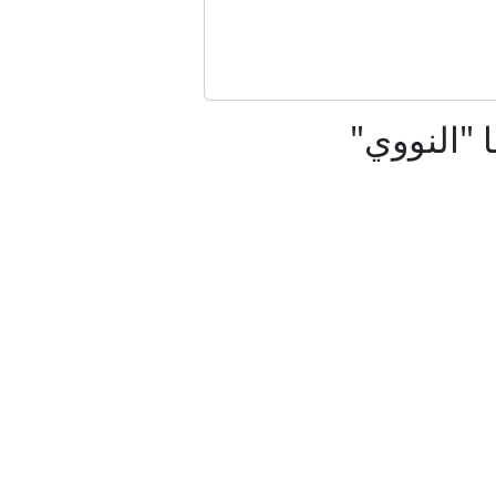
اف بشأن الهجرة
دمشق
 "النووي"
نان
ء من أي مبنى (فيديو)