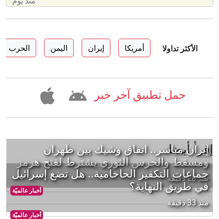
منذ يوم
أمريكا
إيران
اليمن
الحرب على
الأكثر تداولا
حمل تطبيق آخر خبر
إقرأ أيضا
إيران مباشر.. اتفاق وشيك بين طهران
ومسقط والحرس الثوري يشترط لفتح هرمز
جماعات التكفير الحاخامية.. هل تضع إسرائيل
منذ 28 دقيقة
في طريق النهاية؟
أخبار عالميّة
منذ 33 دقيقة
أخبار عالميّة