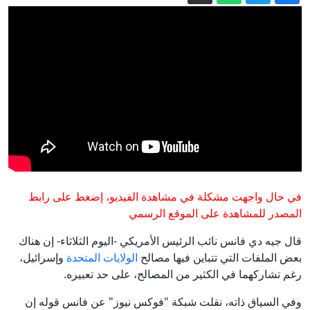
حقيقة فيديو "كمين حوثي دمر رتلا للقوات
الحكومية اليمنية"
الأمم المتحدة توثق 67 هجوما على
المدارس في السودان
موسكو: تخلي اليابان عن وضعها كدولة غير
نووية سيثير ردود فعل من الدول المجاورة
مشروع قانون في الكونغرس الأمريكي
حول عقوبات ضد "حزب الله" ومساعدة
لبنان
"واشنطن بوست" عن مذكرة رسمية:
البنتاغون طلب من شركات الأسلحة تسريع
في حال واجهت مشكلة في مشاهدة الفيديو، إضغط على رابط
الإنتاج والتسليم
إيران مباشر.. اتفاق وشيك بين طهران
المصدر للمشاهدة على الموقع الرسمي
ومسقط والحرس الثوري يشترط لفتح
قال جيه دي فانس نائب الرئيس الأمريكي -اليوم الثلاثاء- إن هناك
هرمز
بعض الملفات التي تتباين فيها مصالح
الولايات المتحدة
وإسرائيل،
رغم تشاركهما في الكثير من المصالح، على حد تعبيره.
وفي السياق ذاته، نقلت شبكة "فوكس نيوز" عن فانس قوله إن