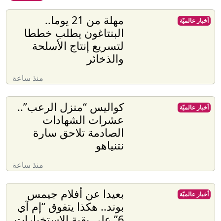
مهلة من 21 يوما..
أخبار عالميّة
البنتاغون يطلب خططا
لتسريع إنتاج الأسلحة
والذخائر
منذ ساعة
كواليس “منزل الرعب”..
أخبار عالميّة
عشرات الشهادات
الصادمة تلاحق سارة
نتنياهو
منذ ساعة
بعيدا عن أفلام جيمس
أخبار عالميّة
بوند.. هكذا يتفوق “إم آي
6” على بقية الاستخبارات