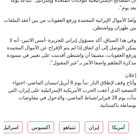
أن المصالح الإستراتيجية للولايات المتحدة وإسرائيل "تتباعد يوما
بعد يوم".
وتُعدّ الأموال الإيرانية المجمدة ورفع العقوبات من بين أعقد الملفات
بين طهران وواشنطن.
وفي هذا السياق، أكد مسؤول إيراني للجزيرة -أمس الاثنين- أنه لا
يمكن التوصل إلى أي اتفاق إذا لم يتم الإفراج عن الأموال المجمدة
ورفع العقوبات، مضيفا أن واشنطن أقدمت على تغيير في مسودة
مذكرة التفاهم واصفا الأمر بـ"غير المقبول".
إعلان
وأتاح وقف لإطلاق النار -بدأ يوم 8 أبريل/نيسان الماضي- احتواء
التصعيد الذي أعقب الحرب الأمريكية الإسرائيلية على إيران، التي
بدأت يوم 28 فبراير/شباط الماضي، والدخول في مفاوضات
بوساطة باكستانية.
أمريكا
إيران
نتنياهو
اكسيوس
اسرائيل