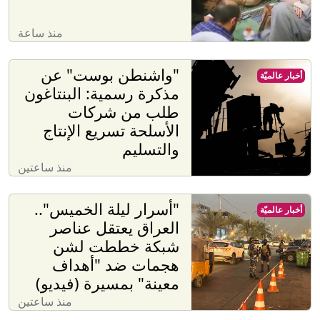
منذ ساعة
"واشنطن بوست" عن
أخبار عالميّة
مذكرة رسمية: البنتاغون
طلب من شركات
الأسلحة تسريع الإنتاج
والتسليم
منذ ساعتين
"أسرار ليلة الخميس"..
أخبار عالميّة
العراق يعتقل عناصر
شبكة خططت لشن
هجمات ضد "أهداف
معينة" بمسيرة (فيديو)
منذ ساعتين