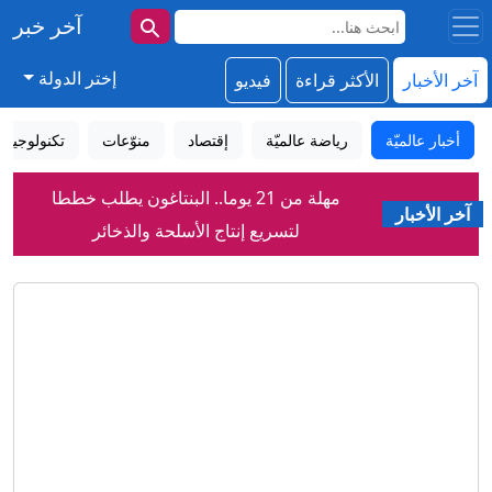
آخر خبر
إختر الدولة
آخر الأخبار
الأكثر قراءة
فيديو
أخبار عالميّة
رياضة عالميّة
إقتصاد
منوّعات
تكنولوجيا
مهلة من 21 يوما.. البنتاغون يطلب خططا
آخر الأخبار
لتسريع إنتاج الأسلحة والذخائر
جماعات التكفير الحاخامية.. هل تضع
إسرائيل في طريق النهاية؟
"فيتنام جديدة".. هل تقضي حرب إيران على
طموحات فانس الرئاسية؟
كواليس “منزل الرعب”.. عشرات
الشهادات الصادمة تلاحق سارة نتنياهو
بعيدا عن أفلام جيمس بوند.. هكذا يتفوق “إم