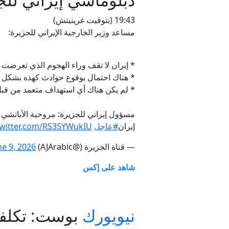
19:43 (بتوقيت غرينيتش)
مساعد وزير الخارجية الإيراني للجزيرة:
* إيران لا تقف وراء الهجوم الذي تعرضت 
* هناك احتمال بوقوع حوادث كهذه بشكل غ
* لم يكن هناك أي استهداف متعمد من قبل
مسؤول إيراني للجزيرة: مروحية الأباتشي 
إيران
#عاجل
twitter.com/RS3SYWukIU
— قناة الجزيرة (@AJArabic)
ne 9, 2026
شاهد على إكس
نيويورك
بوست: تكلفة الأب