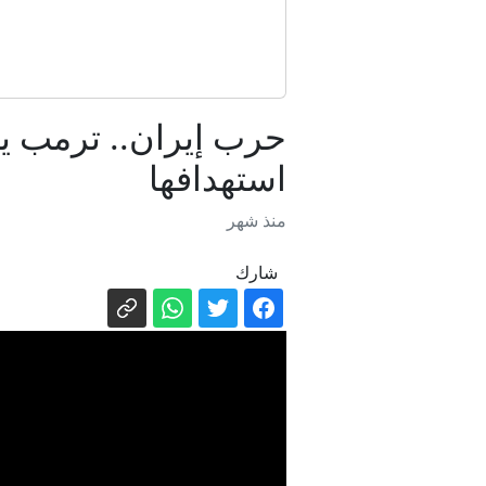
حرب إيران.. ترمب ي
استهدافها
منذ شهر
شارك
ترام