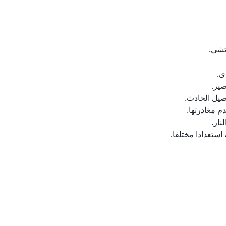
تشي.
ى.
ير.
صيل الحادث.
 مغادرتها.
نار.
ستعدادا مختلفا.