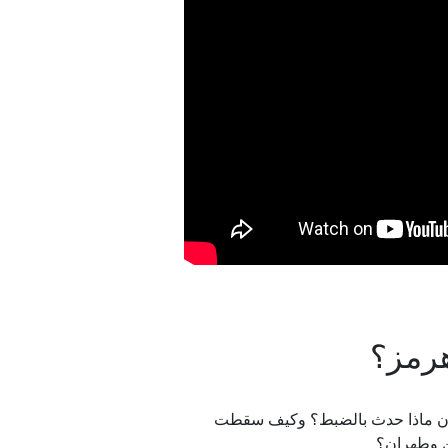
هرمز؟
شأن ماذا حدث بالضبط؟ وكيف سقطت
طن وطهران؟