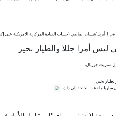
 على إكس)
 ليس أمرا جللا والطيار بخير
ول ستريت جورنال:
لطيار بخير.
ى ساريا ما دعت الحاجة إلى ذلك.
زيرة: لا نقف وراء "إسقاط الأباتش