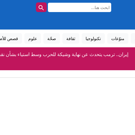
منوّعات
تكنولوجيا
ثقافة
صحّة
علوم
قصص للأط
إيران.. ترمب يتحدث عن نهاية وشيكة للحرب وسط استياء بشأن نق
أوكرانيا والناتو.. عضوية مؤجلة أم طريق مسدود؟
مسؤول سعودي لـCNN: المملكة تتوقع "هجمات" لميليشيات عراقية والحوثي
كيف نجح الحلفاء في تهريب "سلاح هتلر العجيب" من بولندا المحتلة إل
بـ24 مليون يورو.. فينيسيوس مع ريال مدريد 6 أعوام أخرى وللأبد