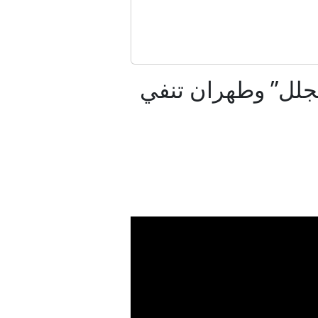
سرائيل
جلل” وطهران تنفي
مب
حدود
دين؟
امر تنفيذية جديدة