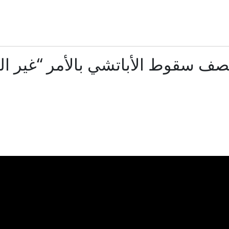
ساويرس يعلّق على هجوم ترامب ضد عبدالرحمن السيد بسبب إ
طالب يطلق النار داخل مدرسة في تايلاند.. مقتل معلم وإصابة 15 شخصًا
صف سقوط الأباتشي بالأمر “غير ال
رئيس مجلس الشورى بإيران يعلق على "استعراضات" ترا
الاستخبارات الأميركية: بوتين قد يختبر تماسك الناتو بهجوم م
مصر وتركيا: كيف توسّع التعاون العسكري والدفاعي بين البل
الدفاع الروسية: إصابة 3 سفن شحن محملة بإمدادات للجيش الأوكراني
ب يحاول مجدداً تقييد حق المواطنة بالولادة في الولايات المتحدة عبر أو