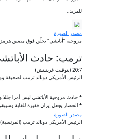
للمزيد..
مصدر الصورة
مروحية "أباتشي" تحلّق فوق مضيق هرمز في 1 أبريل/نيسان الماضي (حساب القيادة المركزية الأمريكية
ترمب: حادث الأباتشي
20:7 (بتوقيت غرينيتش)
الرئيس الأمريكي دونالد ترمب لصحيفة و
* حادث مروحية الأباتشي ليس أمرا جللا وا
* الحصار يجعل إيران فقيرة للغاية وسيبق
مصدر الصورة
الرئيس الأمريكي دونالد ترمب (الفرنسية)
دبلوماسي إيراني للج