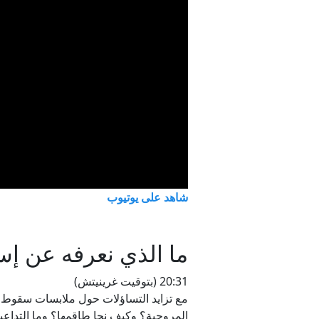
شاهد على يوتيوب
ما الذي نعرفه عن إ
20:31 (بتوقيت غرينيتش)
مع تزايد التساؤلات حول ملابسات سقوط
المروحية؟ وكيف نجا طاقمها؟ وما التداعي