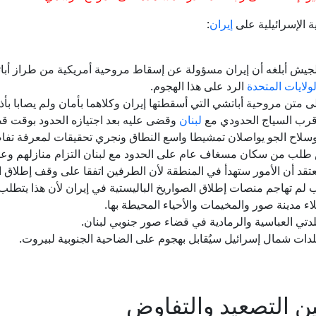
إيران
:
الجيش أبلغه أن إيران مسؤولة عن إسقاط مروحية أمريكية من طراز أبا
لولايات المتحدة
الرد على هذا الهجوم.
ى متن مروحية أباتشي التي أسقطتها إيران وكلاهما بأمان ولم يصابا بأذ
 قرب السياج الحدودي مع
لبنان
وقضى عليه بعد اجتيازه الحدود بوقت قص
سلاح الجو يواصلان تمشيطا واسع النطاق ونجري تحقيقات لمعرفة تفا
ش طلب من سكان مسغاف عام على الحدود مع لبنان التزام منازلهم وعدم
عتقد أن الأمور ستهدأ في المنطقة لأن الطرفين اتفقا على وقف إطلاق ال
م تهاجم منصات إطلاق الصواريخ الباليستية في إيران لأن هذا يتطلب ا
لاء مدينة صور والمخيمات والأحياء المحيطة بها.
دتي العباسية والرمادية في قضاء صور جنوبي لبنان.
لدات شمال إسرائيل سيُقابل بهجوم على الضاحية الجنوبية لبيروت.
ن التصعيد والتفاوض