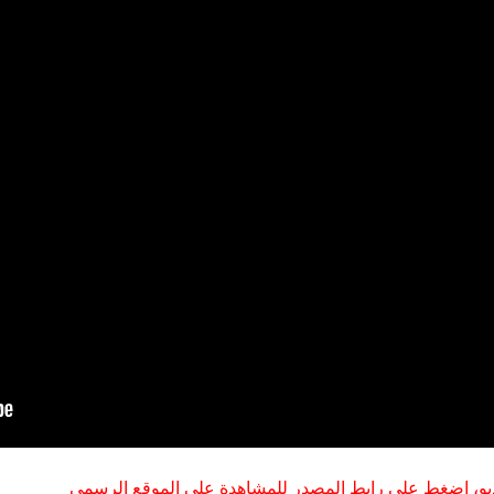
اليابان ترد على إطلاق اسم زورغي على جزيرة في سلسلة الكوري
وكان الرد غارة مفاجئة على برلين!
تريت جورنال": ترامب يأمر بإجراء تحقيق بشأن تسريب معلومات حو
خنفساء تسمع النار: قيمتها الكبيرة للبحث العلمي
هل يستطيع عبدالرحمن السيد توحيد صفوف الديمقراطيين في ن
 استمرار التصعيد الإسرائيلي في لبنان والضفة.. ترامب يتحدث عن نها
و، إضغط على رابط المصدر للمشاهدة على الموقع الرسمي