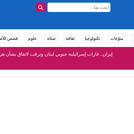
منوّعات
تكنولوجيا
ثقافة
صحّة
علوم
قصص للأط
إيران.. غارات إسرائيلية جنوبي لبنان وترقب لاتفاق بشأن هر
وضات لبنان وإسرائيل.. لا تقدم بشأن المناطق التجريبية واتفاق حول "ما
الحوثيون يعلنون تنفيذ عملية عسكرية واسعة ضد "قوات سعودية" 
الأمير علي بن الحسين: وصلتنا مستحقات متأخرة من فيفا ولن ندعم 
حسين طائب.. حلقة الوصل بين مجتبى خامنئي "الغائب" وكبار مسؤ