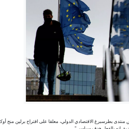
فاوتشي مجددا أمام الكونغرس.. الهاتف المُصادر والأسئلة ال
ماتفيينكو: نهج الانضمام إلى الاتحاد الأوروبي كارثي بالنسبة لأرم
دي لعريبي: الجزائر توقف أحد قادة منظمة "دي زد مافيا" الإجرامية، ف
هؤلاء ينكدون على ترمب.. رباعي التغيير في الحزب الديمقر
مجلس السلام يمنح أول عقد بناء في غزة لقاعدة عسكرية للقوات 
زيلينسكي: أوكرانيا تقترب من بناء درعها الصاروخي
منتدى بطرسبرغ الاقتصادي الدولي، معلقا على اقتراح برلين منح أوك
مزية. إنه بالفعل هدف سياسي".