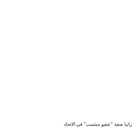
خطأ
ينيا
ماذا نعرف عنه؟
اطي
المغربية
رانيا صفة "عضو منتسب" في الاتحاد