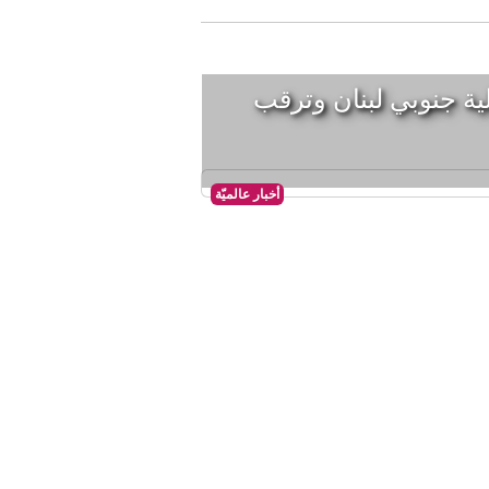
لية جنوبي لبنان وترقب
أخبار عالميّة