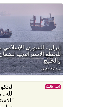
إيران.. الشورى الإسلامي يع
للخطة الاستراتيجية لضما
والخليج
منذ 37 دقيقة
الحكو
أخبار عالميّة
الله..
"الاست
خطوة 