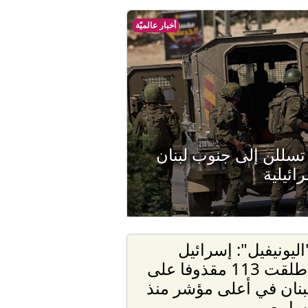
أخبار عالميّة
تسللن إلى جنوب لبنان
ائيلية
اليونيفيل": إسرائيل
أطلقت 113 مقذوفا على
بنان في أعلى مؤشر منذ
سابيع