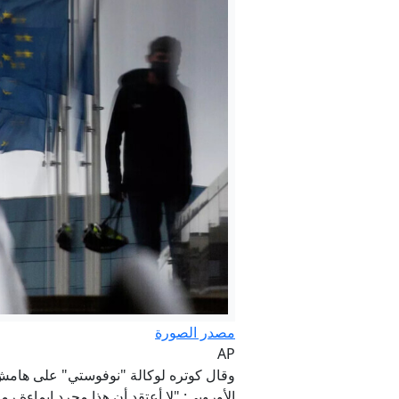
مه
مصدر الصورة
AP
وقال كوتره لوكالة "نوفوستي" على هامش 
الأوروبي: "لا أعتقد أن هذا مجرد إيماءة ر