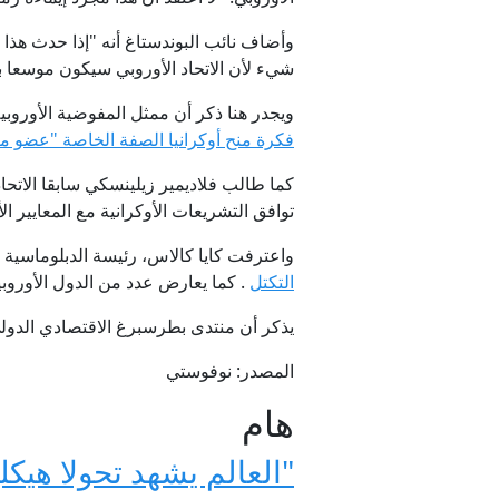
وأضاف نائب البوندستاغ أنه "إذا حدث هذا (
شيء لأن الاتحاد الأوروبي سيكون موسعا بشكل 
ويجدر هنا ذكر أن ممثل المفوضية الأوروبي
فكرة منح أوكرانيا الصفة الخاصة "عضو من
توافق التشريعات الأوكرانية مع المعايير ال
واعترفت كايا كالاس، رئيسة الدبلوماسية الأوروبية، 
التكتل
. كما يعارض عدد من الدول الأوروبية
يذكر أن منتدى بطرسبرغ الاقتصادي الدولي يقام في 
المصدر: نوفوستي
هام
"العالم يشهد تحولا هيكل