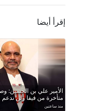
إقرأ أيضا
الأمير علي بن الحسين: وص
متأخرة من فيفا ولن ندعم إن
منذ ساعتين