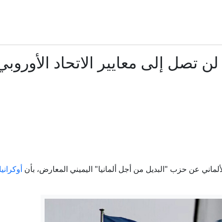
مصادر للعربية: هجمات للحوثي تودي بحياة 45 من القوات الحكومية اليمنية
استنفار أمني في العراق.. تعزيزات إلى بغداد ومراقبة لتحركات الفص
هل يعيد التصعيد الجاري خلط أوراق المواجهة في اليمن؟
الليرة السورية : لماذا تعثر تطبيق "حذف الصفرين" في الشارع 
الاتحاد الأوروبي: تراجع إنفانتينو لا يعني شيئاً.. سنقاطع كأس ال
مصدر أمني روسي يكشف أسلوب تجنيد أوكرانيا مرتزقة من كول
ألماني عن حزب "البديل من أجل ألمانيا" اليميني المعارض، بأن
أوكرانيا
تركيا تطرح قانوناً لإنهاء صراع دام 4 عقود مع "العمال الكردستاني"