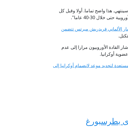
سينتهي. هذا واضح تماما. أولا وقبل كل
 خلال 30-40 عاما".
ر الألماني فريدريش ميرتس تتضمن
كتل.
 الاتحاد الأوروبي بقبول أوكرانيا كعضو في التكتل بحلول عام 2027، في حين أشار القادة الأوروبيون مرارا إلى عدم
عضوية أوكرانيا.
ستعدة لتحديد موعد لانضمام أوكرانيا إلى
تدى بطرسبورغ