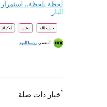
لحظة بلحظة.. استمرار 
النار
حزب الله
بوتين
أوكرانيا
المصدر:
روسيا اليوم
أخبار ذات صلة