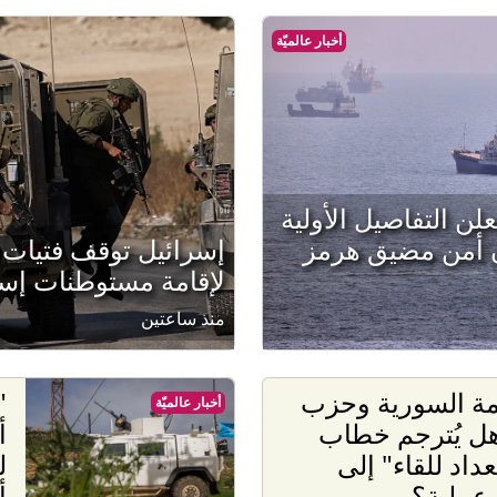
أخبار عالميّة
لن التفاصيل الأولية
ن أمن مضيق هرمز
إسرائيل توقف فتيات 
لإقامة مستوطنات إسر
منذ ساعتين
مة السورية وحزب
"
أخبار عالميّة
 هل يُترجم خطاب
عداد للقاء" إلى
ل
عملية؟
أ