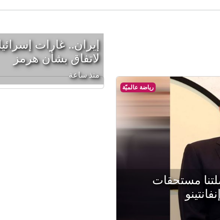
إيران.. غارات إسرائي
لاتفاق بشأن هرمز
منذ ساعة
رياضة عالميّة
لتنا مستحقات
فانتينو