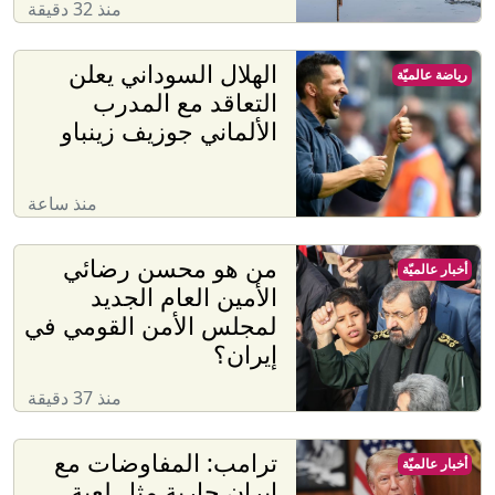
منذ 32 دقيقة
الهلال السوداني يعلن
رياضة عالميّة
التعاقد مع المدرب
الألماني جوزيف زينباو
منذ ساعة
من هو محسن رضائي
أخبار عالميّة
الأمين العام الجديد
لمجلس الأمن القومي في
إيران؟
منذ 37 دقيقة
ترامب: المفاوضات مع
أخبار عالميّة
إيران جارية مثل لعبة