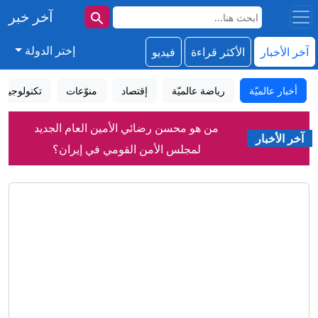
آخر خبر
إختر الدولة
آخر الأخبار
الأكثر قراءة
فيديو
أخبار عالميّة
رياضة عالميّة
إقتصاد
منوّعات
تكنولوجيا
من هو محسن رضائي الأمين العام الجديد
آخر الأخبار
لمجلس الأمن القومي في إيران؟
إيران.. ترمب يفضل التعامل “بهدوء” مع
طهران وخامنئي يلتقي بزشكيان
حمد بن جاسم يعلق على "مماطلة" إيران
في التفاوض مع أمريكا
الهلال السوداني يعلن التعاقد مع المدرب
الألماني جوزيف زينباو
ترامب: المفاوضات مع إيران جارية مثل