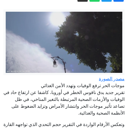
الشرطة الإسبانية تفكك شبكة دولية
للمخدرات: توقيف 57 شخصًا ومصادرة أكثر
من 10 أطنان من الحشيش
نزوح آلاف السودانيين إلى تشاد جراء
اشتباكات غربي دارفور
كوميك كون أستانا يجذب نجوم العالم وآلاف
محبي الكوسبلاي إلى كازاخستان
رئيس كولومبيا الجديد يشن أولى عملياته
ضد المتمردين وبنما تعزز أمن حدودها
كوبرنيكوس:غرب أوروبا يسجل درجات
حرارة قياسية في يونيو ويوليو
مصدر الصورة
موجات الحر ترفع الوفيات وتهدد الأمن الغذائي
أنهار أوروبا تتجه نحو الجفاف: هذه هي
تقرير جديد يدق ناقوس الخطر في أوروبا، كاشفا عن ارتفاع حاد في
العواقب
الوفيات والأزمات الصحية المرتبطة بالتغير المناخي، في ظل
تصاعد تأثير موجات الحر وانتشار الأمراض وتزايد الضغوط على
الأنظمة الصحية والغذائية.
وتعكس الأرقام الواردة في التقرير حجم التحدي الذي تواجهه القارة