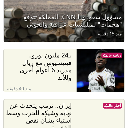
مسؤول سعودي لـCNN: المملكة تتوقع
"هجمات" لميليشيات عراقية والحوثي
منذ 15 دقيقة
بـ24 مليون يورو..
رياضة عالميّة
فينيسيوس مع ريال
مدريد 6 أعوام أخرى
وللأبد
منذ 40 دقيقة
إيران.. ترمب يتحدث عن
أخبار عالميّة
نهاية وشيكة للحرب وسط
استياء بشأن نقص
الذخيرة