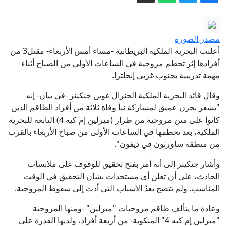
الدفاع الروسية: استهداف 3 سفن تحمل
شحنات عسكرية أوكرانية
مقتل 7 أشخاص في حادث إطلاق النار في
مصدر الصورة
مدرسة بتايلاند (فيديو+صور)
أعلنت البحرية الملكية البريطانية -مساء أمس الأربعاء- مقتل3 من
حرائق أوروبا.. لماذا باتت الغابات تشتعل
أفرادها إثر تحطم مروحية في الساعات الأولى من الصباح أثناء
مهمة تدريبية بجنوب غربي إنجلترا.
بوتيرة أخطر؟
بنى مرصدا بيديه.. حلم إسباني يتحقق مع
وقال قائد البحرية الملكية الجنرال غوين جنكينز -في بيان- إنه
"يشعر بحزن عميق لمشاركة نبأ وفاة ثلاثة من أفراد الطاقم الذين
الكسوف
كانوا على متن مروحية من طراز (ميرلين إم كيه 4) التابعة للبحرية
الحوثيون يهاجمون معسكرات حكومية
الملكية، بعد تحطمها في الساعات الأولى من صباح الأربعاء بالقرب
ويقصفون نجران بالسعودية
من منطقة ساورتون في ديفون".
إيران.. ترمب يتحدث عن نهاية وشيكة
وأشار جنكينز إلى أنه أمر بفتح تحقيق للوقوف على ملابسات
للحرب وسط استياء بشأن نقص الذخيرة
الحادث، على أن تعلن أي مستجدات بشأن التحقيق في الوقت
المناسب. ولم تتضح بعدُ الأسباب التي أدت إلى سقوط المروحية.
وعادة ما يتألف طاقم مروحيات "ميرلين" -ومنها المروحية
"ميرلين إم كيه 4" المنكوبة- من أربعة أفراد، ولديها القدرة على