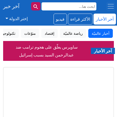
آخر خبر
إختر الدولة
آخر الأخبار
الأكثر قراءة
فيديو
أخبار عالميّة
رياضة عالميّة
إقتصاد
منوّعات
تكنولوجيا
ساويرس يعلّق على هجوم ترامب ضد
آخر الأخبار
عبدالرحمن السيد بسبب إسرائيل
مسؤول سعودي لـCNN: المملكة تتوقع
"هجمات" لميليشيات عراقية والحوثي
طالب يطلق النار داخل مدرسة في تايلاند..
مقتل معلم وإصابة 15 شخصًا
كيف نجح الحلفاء في تهريب "سلاح هتلر
العجيب" من بولندا المحتلة إلى بريطانيا؟
بـ24 مليون يورو.. فينيسيوس مع ريال