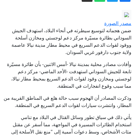
زيلينسكي: أوكرانيا تقترب من بناء درعها
الصاروخي
الليرة السورية : لماذا تعثر تطبيق "حذف
مصدر الصورة
الصفرين" في الشارع السوري؟
ضمن هجماته لتوسيع سيطرته في أنحاء البلاد، استهدف الجيش
مصدر أمني روسي يكشف أسلوب تجنيد
السوداني بطائرة مسيّرة مركز دعم لوجستي ومخازن أسلحة
ووقود لقوات الدعم السريع في محيط مطار مدينة نيالا عاصمة
أوكرانيا مرتزقة من كولومبيا
ولاية جنوب دارفور غربي السودان.
عاجل. - قتلى وجرحى بانفجار عبوة ناسفة
وأفادت مصادر محلية بمدينة نيالا -أمس الاثنين- بأن طائرة مسيّرة
استهدفت حافلة ركاب في جرمانا بريف
تابعة للجيش السوداني استهدفت -الأحد الماضي- مركز دعم
دمشق
ماتفيينكو: نهج الانضمام إلى الاتحاد الأوروبي
لوجستي ومخازن وقود لقوات الدعم السريع بمحيط مطار نيالا،
كارثي بالنسبة لأرمينيا
مما سبب وقوع انفجارات في المنطقة.
سوريا.. قتلى وجرحى في انفجار عبوة
وذكرت المصادر أن الهجوم سبب حالة هلع في المناطق القريبة من
ناسفة بحافلة نقل ركاب قرب دمشق
المطار، وانتشرت سيارات لقوات الدعم السريع في المنطقة.
يأتي ذلك في سياق تطور وسائل القتال في البلاد مع تنامي
استخدام الطائرات المسيرة في المواجهة، مما أسفر عن مقتل
مئات الأشخاص، وسط دعوات أممية إلى "منع نقل الأسلحة إلى