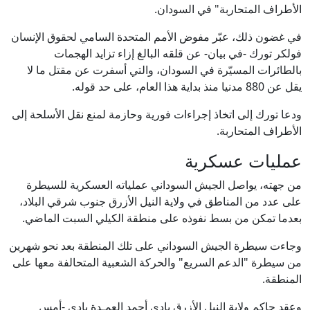
الأطراف المتحاربة" في السودان.
في غضون ذلك، عبّر مفوض الأمم المتحدة السامي لحقوق الإنسان
فولكر تورك -في بيان- عن قلقه البالغ إزاء تزايد الهجمات
بالطائرات المسيّرة في السودان، والتي أسفرت عن مقتل ما لا
يقل عن 880 مدنيا منذ بداية هذا العام، على حد قوله.
ودعا تورك إلى اتخاذ إجراءات فورية وحازمة لمنع نقل الأسلحة إلى
الأطراف المتحاربة.
عمليات عسكرية
من جهته، يواصل الجيش السوداني عملياته العسكرية للسيطرة
على عدد من المناطق في ولاية النيل الأزرق جنوب شرقي البلاد،
بعدما تمكن من بسط نفوذه على منطقة الكيلي السبت الماضي.
وجاءت سيطرة الجيش السوداني على تلك المنطقة بعد نحو شهرين
من سيطرة "الدعم السريع" والحركة الشعبية المتحالفة معها على
المنطقة.
وعقد حاكم ولاية النيل الأزرق بادي أحمد العمـدة بادي -أمس