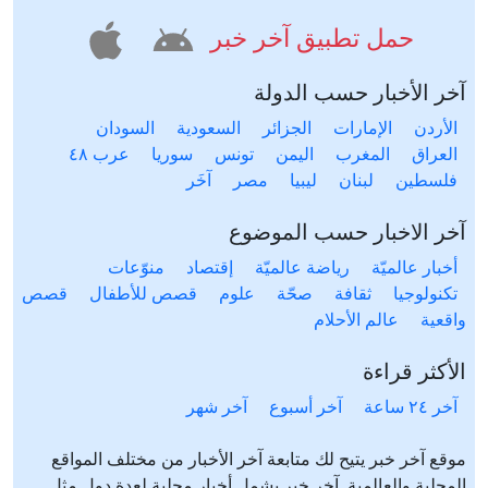
حمل تطبيق آخر خبر
آخر الأخبار حسب الدولة
الأردن
الإمارات
الجزائر
السعودية
السودان
العراق
المغرب
اليمن
تونس
سوريا
عرب ٤٨
فلسطين
لبنان
ليبيا
مصر
آخَر
آخر الاخبار حسب الموضوع
أخبار عالميّة
رياضة عالميّة
إقتصاد
منوّعات
تكنولوجيا
ثقافة
صحّة
علوم
قصص للأطفال
قصص
واقعية
عالم الأحلام
الأكثر قراءة
آخر ٢٤ ساعة
آخر أسبوع
آخر شهر
موقع آخر خبر يتيح لك متابعة آخر الأخبار من مختلف المواقع
المحلية والعالمية. آخر خبر يشمل أخبار محلية لعدة دول مثل