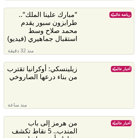
"مبارك علينا الملك"..
رياضة عالميّة
طرابزون سبور يقدم
محمد صلاح وسط
استقبال جماهيري (فيديو)
منذ 32 دقيقة
زيلينسكي: أوكرانيا تقترب
أخبار عالميّة
من بناء درعها الصاروخي
منذ ساعة
من هرمز إلى باب
أخبار عالميّة
المندب.. 5 نقاط تكشف