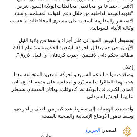
الاثنين- اجتماعا مع محافظي محافظات الولاية السبع، بغرض
"تقوية الجبهة الداخلية من خلال دعم القوات المسلحة، وإسناد
الاستنفار والمقاومة الشعبية على مستوى المحافظات"، بحسب
وكالة الأنباء السودانية.
ويسيطر الجيش السوداني على أجزاء واسعة من ولاية النيل
الأزرق، في حين تقاتل الحركة الشعبية الحكومة منذ عام 2011
مطالبة بحكم ذاتي لإقليميْ "جنوب كردفان" و"النيل الأزرق".
إعلان
وصعّدت قوات الدعم السريع والحركة الشعبية المتحالفة معها
هجماتهما بالطائرات المسيّرة والمدفعية على مدينة الدلنج، ثانية
المدن الكبرى في الولاية بعد كادوقلي، وهاتان المدينتان يسيطر
عليهما الجيش السوداني.
وأدت هذه الهجمات إلى سقوط عدد كبير من القتلى والجرحى،
وسط تدهور الأوضاع الإنسانية والصحية بالمدينة.
المصدر:
الجزيرة
شارك