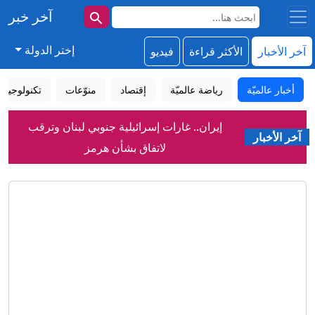
آخر خبر
إختر الدولة
آخر الأخبار
الأكثر قراءة
فيديو
أخبار عالميّة
رياضة عالميّة
إقتصاد
منوّعات
تكنولوجيا
إيران.. غارات إسرائيلية جنوبي لبنان وترقب
آخر الأخبار
لاتفاق بشأن هرمز
الدفاع اليمنية: الحوثي نفذ هجوما بالصواريخ
والمسيّرات.. وسنرد في الزمان والمكان
المناسبين
مفاوضات روما.. إسرائيل ترفض تحديد
مناطق انسحاب جديدة في جنوب لبنان"
"مبارك علينا الملك".. طرابزون سبور يقدم
محمد صلاح وسط استقبال جماهيري
(فيديو)
أول تعليق من الحكومة اليمنية بعد إعلان