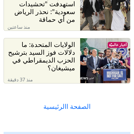
استهدفت "تحشيدات
سعودية": نحذر الرياض
من أي حماقة
منذ ساعتين
الولايات المتحدة: ما
أخبار عالميّة
دلالات فوز السيد بترشيح
الحزب الديمقراطي في
ميشيغان؟
منذ 37 دقيقة
الصفحة االرئيسية