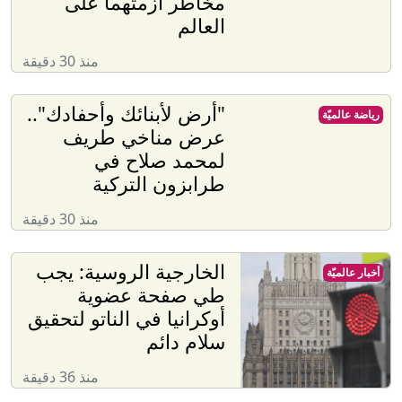
مخاطر أزمتهما على
العالم
منذ 30 دقيقة
"أرض لأبنائك وأحفادك"..
رياضة عالميّة
عرض مناخي طريف
لمحمد صلاح في
طرابزون التركية
منذ 30 دقيقة
الخارجية الروسية: يجب
أخبار عالميّة
طي صفحة عضوية
أوكرانيا في الناتو لتحقيق
سلام دائم
منذ 36 دقيقة