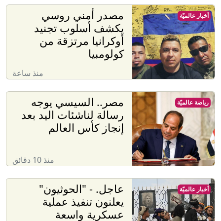
مصدر أمني روسي
أخبار عالميّة
يكشف أسلوب تجنيد
أوكرانيا مرتزقة من
كولومبيا
منذ ساعة
مصر.. السيسي يوجه
رياضة عالميّة
رسالة لناشئات اليد بعد
إنجاز كأس العالم
منذ 10 دقائق
عاجل. - "الحوثيون"
أخبار عالميّة
يعلنون تنفيذ عملية
عسكرية واسعة